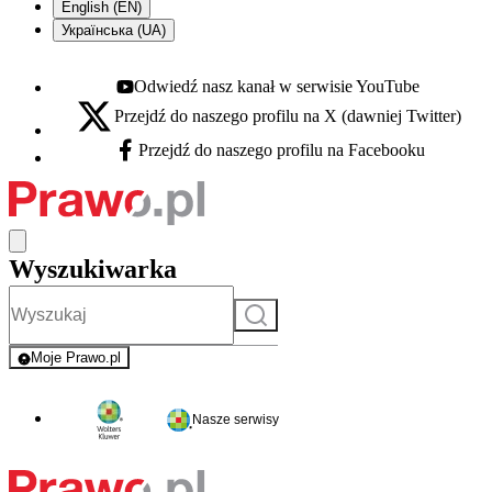
English (EN)
Українська (UA)
Odwiedź nasz kanał w serwisie YouTube
Youtube - otwiera się w nowej karcie
Przejdź do naszego profilu na X (dawniej Twitter)
X - otwiera się w nowej karcie
Przejdź do naszego profilu na Facebooku
Facebook - otwiera się w nowej karcie
Wyszukiwarka
Szukaj
Moje Prawo.pl
- rejestracja i logowanie do serwisu
Nasze serwisy