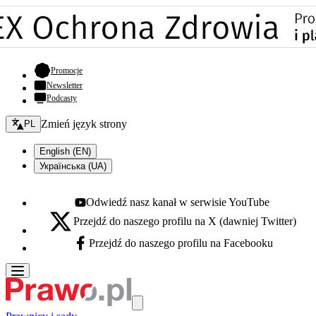
- otwiera się w nowej karcie
Promocje
Newsletter
Podcasty
Zmień język - bieżący:
Zmień język strony
PL
English (EN)
Українська (UA)
Odwiedź nasz kanał w serwisie YouTube
Youtube - otwiera się w nowej karcie
Przejdź do naszego profilu na X (dawniej Twitter)
X - otwiera się w nowej karcie
Przejdź do naszego profilu na Facebooku
Facebook - otwiera się w nowej karcie