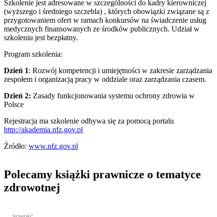
Szkolenie jest adresowane w szczególności do kadry kierowniczej
(wyższego i średniego szczebla) , których obowiązki związane są z
przygotowaniem ofert w ramach konkursów na świadczenie usług
medycznych finansowanych ze środków publicznych. Udział w
szkoleniu jest bezpłatny.
Program szkolenia:
Dzień 1
: Rozwój kompetencji i umiejętności w zakresie zarządzania
zespołem i organizacją pracy w oddziale oraz zarządzania czasem.
Dzień 2:
Zasady funkcjonowania systemu ochrony zdrowia w
Polsce
Rejestracja ma szkolenie odbywa się za pomocą portalu
http://akademia.nfz.gov.pl
Źródło:
www.nfz.gov.pl
Polecamy książki prawnicze o tematyce
zdrowotnej
Przejdź do: Metodyka obrony lekarza przed sądem lekarskim, Marc
NOWOŚĆ