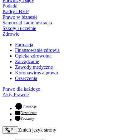
Prawnicy i sądy
Podatki
Kadry i BHP
Prawo w biznesie
Samorząd i administracja
Szkoły i uczelnie
Zdrowie
Farmacja
Finansowanie zdrowia
Opieka zdrowotna
Zarządzanie
Zawody medyczne
Koronawirus a prawo
Orzeczenia
Prawo dla każdego
Akty Prawne
- otwiera się w nowej karcie
Promocje
Newsletter
Podcasty
Zmień język - bieżący:
Zmień język strony
PL