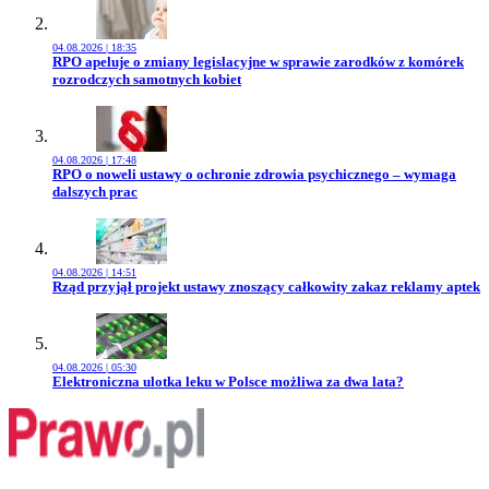
04.08.2026 | 18:35
Przejdź do artykułu:
RPO apeluje o zmiany legislacyjne w sprawie zarodków z komórek
rozrodczych samotnych kobiet
04.08.2026 | 17:48
Przejdź do artykułu:
RPO o noweli ustawy o ochronie zdrowia psychicznego – wymaga
dalszych prac
04.08.2026 | 14:51
Przejdź do artykułu:
Rząd przyjął projekt ustawy znoszący całkowity zakaz reklamy aptek
04.08.2026 | 05:30
Przejdź do artykułu:
Elektroniczna ulotka leku w Polsce możliwa za dwa lata?