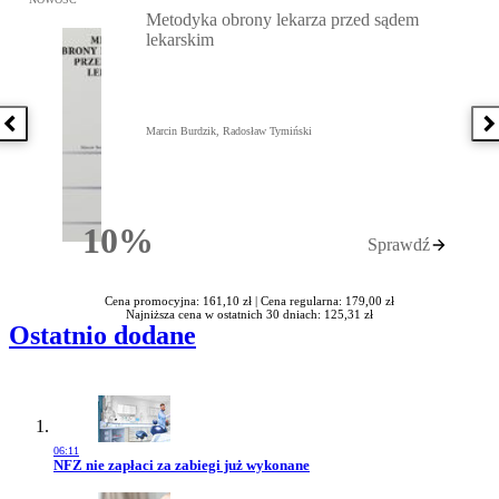
Metodyka obrony lekarza przed sądem
lekarskim
Poprzednia książka
N
Marcin Burdzik, Radosław Tymiński
10%
Sprawdź
Rabatu
Cena promocyjna: 161,10 zł |
Cena regularna: 179,00 zł
Najniższa cena w ostatnich 30 dniach: 125,31 zł
Ostatnio dodane
06:11
Przejdź do artykułu:
NFZ nie zapłaci za zabiegi już wykonane