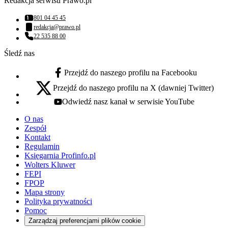
Redakcja serwisu Prawo.pl
801 04 45 45
Numer telefonu:
redakcja@prawo.pl
Adres email:
22 535 88 00
Numer telefonu:
Śledź nas
Przejdź do naszego profilu na Facebooku
facebook - otwiera się w nowej karcie
Przejdź do naszego profilu na X (dawniej Twitter)
x - otwiera się w nowej karcie
Odwiedź nasz kanał w serwisie YouTube
youtube - otwiera się w nowej karcie
O nas
Zespół
Kontakt
Regulamin
Księgarnia Profinfo.pl
Wolters Kluwer
FEPI
FPOP
Mapa strony
Polityka prywatności
Pomoc
Zarządzaj preferencjami plików cookie