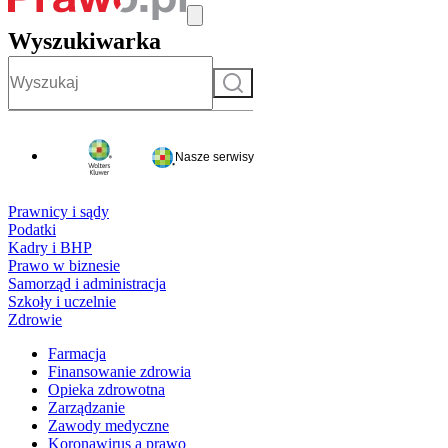
Wyszukiwarka
Szukaj
Nasze serwisy
Prawnicy i sądy
Podatki
Kadry i BHP
Prawo w biznesie
Samorząd i administracja
Szkoły i uczelnie
Zdrowie
Farmacja
Finansowanie zdrowia
Opieka zdrowotna
Zarządzanie
Zawody medyczne
Koronawirus a prawo