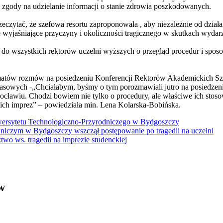
a zgody na udzielanie informacji o stanie zdrowia poszkodowanych.
tać, że szefowa resortu zaproponowała , aby niezależnie od działań
wyjaśniające przyczyny i okoliczności tragicznego w skutkach wydarz
 do wszystkich rektorów uczelni wyższych o przegląd procedur i spo
ematów rozmów na posiedzeniu Konferencji Rektorów Akademickich Sz
masowych -„Chciałabym, byśmy o tym porozmawiali jutro na posiedzen
ławiu. Chodzi bowiem nie tylko o procedury, ale właściwe ich stosowa
kich imprez” – powiedziała min. Lena Kolarska-Bobińska.
iwersytetu Technologiczno-Przyrodniczego w Bydgoszczy
niczym w Bydgoszczy wszczął postępowanie po tragedii na uczelni
wo ws. tragedii na imprezie studenckiej
w
ickich, Andrzej Rozmus - otwiera się w nowym oknie