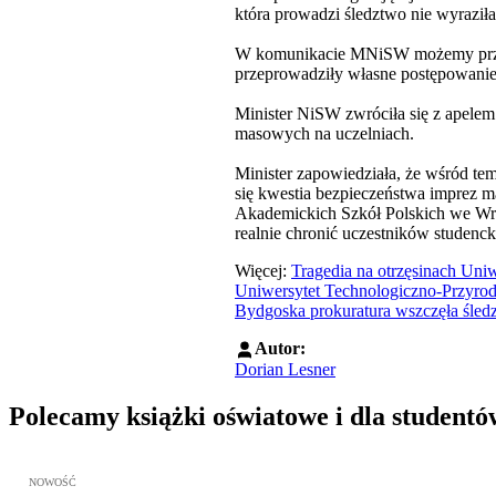
która prowadzi śledztwo nie wyraził
W komunikacie MNiSW możemy przeczy
przeprowadziły własne postępowanie 
Minister NiSW zwróciła się z apelem
masowych na uczelniach.
Minister zapowiedziała, że wśród t
się kwestia bezpieczeństwa imprez 
Akademickich Szkół Polskich we Wroc
realnie chronić uczestników studenc
Więcej:
Tragedia na otrzęsinach Un
Uniwersytet Technologiczno-Przyrod
Bydgoska prokuratura wszczęła śledzt
Autor:
Dorian Lesner
Polecamy książki oświatowe i dla studentó
Przejdź do: Wykładowcy doskonali. Podręcznik nauczycieli akadem
NOWOŚĆ