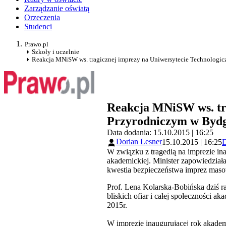
Zarządzanie oświatą
Orzeczenia
Studenci
Prawo.pl
Szkoły i uczelnie
Reakcja MNiSW ws. tragicznej imprezy na Uniwersytecie Technologi
Reakcja MNiSW ws. tra
Przyrodniczym w Byd
Data dodania: 15.10.2015 | 16:25
Dorian Lesner
15.10.2015 | 16:25
D
W związku z tragedią na imprezie inau
akademickiej. Minister zapowiedzia
kwestia bezpieczeństwa imprez mas
Prof. Lena Kolarska-Bobińska dziś r
bliskich ofiar i całej społeczności 
2015r.
W imprezie inaugurującej rok akademi