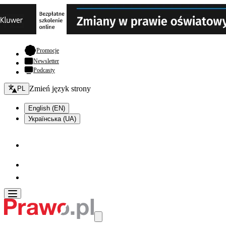
- otwiera się w nowej karcie
Promocje
Newsletter
Podcasty
Zmień język - bieżący:
Zmień język strony
PL
English (EN)
Українська (UA)