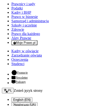
Prawnicy i sądy
Podatki
Kadry i BHP
Prawo w biznesie
Samorząd i administracja
Szkoły i uczelnie
Zdrowie
Prawo dla każdego
Akty Prawne
Moje Prawo.pl
- rejestracja i logowanie do serwisu
Kadry w oświacie
Zarządzanie oświatą
Orzeczenia
Studenci
- otwiera się w nowej karcie
Promocje
Newsletter
Podcasty
Zmień język - bieżący:
Zmień język strony
PL
English (EN)
Українська (UA)