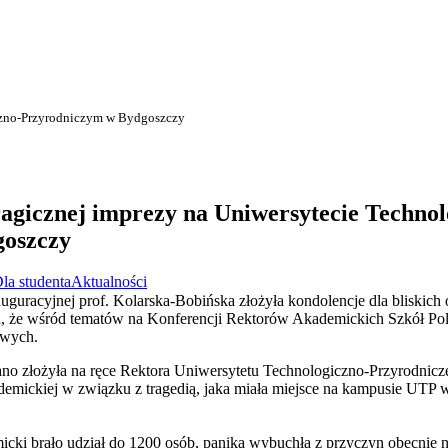
czno-Przyrodniczym w Bydgoszczy
gicznej imprezy na Uniwersytecie Technol
goszczy
la studenta
Aktualności
guracyjnej prof. Kolarska-Bobińska złożyła kondolencje dla bliskich of
ła, że wśród tematów na Konferencji Rektorów Akademickich Szkół Pol
owych.
ano złożyła na ręce Rektora Uniwersytetu Technologiczno-Przyrodnic
akademickiej w związku z tragedią, jaka miała miejsce na kampusie UTP 
cki brało udział do 1200 osób, panika wybuchła z przyczyn obecnie ni