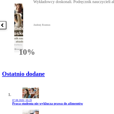
Wykładowcy doskonali. Podręcznik nauczycieli 
Andrzej Rozmus
Poprzednia książka
10%
Rabatu
Ostatnio dodane
07.08.2026 | 05:29
Przejdź do artykułu:
Praca studenta nie wyklucza prawa do alimentów