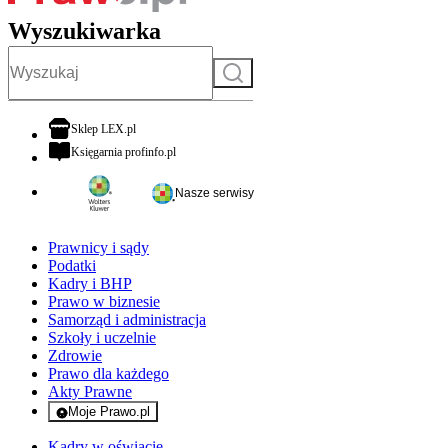
Wyszukiwarka
Szukaj
otwiera się w nowej karcie
Sklep LEX.pl
otwiera się w nowej karcie
Księgarnia profinfo.pl
Nasze serwisy
Prawnicy i sądy
Podatki
Kadry i BHP
Prawo w biznesie
Samorząd i administracja
Szkoły i uczelnie
Zdrowie
Prawo dla każdego
Akty Prawne
Moje Prawo.pl
- rejestracja i logowanie do serwisu
Kadry w oświacie