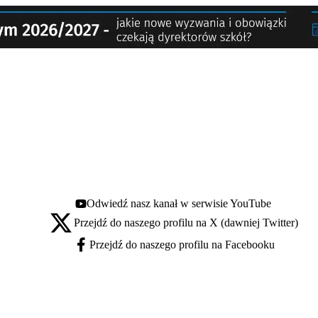
Odwiedź nasz kanał w serwisie YouTube
Youtube - otwiera się w nowej karcie
Przejdź do naszego profilu na X (dawniej Twitter)
X - otwiera się w nowej karcie
Przejdź do naszego profilu na Facebooku
Facebook - otwiera się w nowej karcie