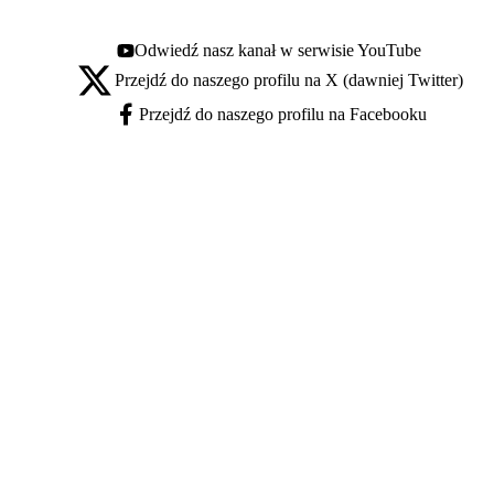
Odwiedź nasz kanał w serwisie YouTube
Youtube - otwiera się w nowej karcie
Przejdź do naszego profilu na X (dawniej Twitter)
X - otwiera się w nowej karcie
Przejdź do naszego profilu na Facebooku
Facebook - otwiera się w nowej karcie