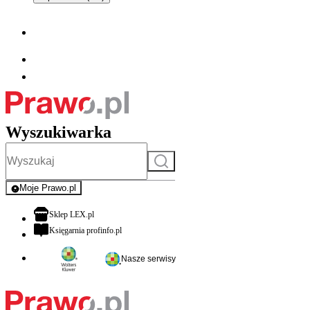
Wyszukiwarka
Szukaj
Moje Prawo.pl
- rejestracja i logowanie do serwisu
otwiera się w nowej karcie
Sklep LEX.pl
otwiera się w nowej karcie
Księgarnia profinfo.pl
Nasze serwisy