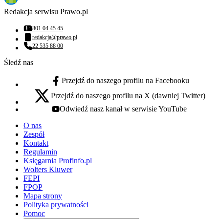
Redakcja serwisu Prawo.pl
801 04 45 45
Numer telefonu:
redakcja@prawo.pl
Adres email:
22 535 88 00
Numer telefonu:
Śledź nas
Przejdź do naszego profilu na Facebooku
facebook - otwiera się w nowej karcie
Przejdź do naszego profilu na X (dawniej Twitter)
x - otwiera się w nowej karcie
Odwiedź nasz kanał w serwisie YouTube
youtube - otwiera się w nowej karcie
O nas
Zespół
Kontakt
Regulamin
Księgarnia Profinfo.pl
Wolters Kluwer
FEPI
FPOP
Mapa strony
Polityka prywatności
Pomoc