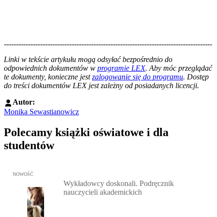
--------------------------------------------------------------------------------------
--------------------------------------------------------
Linki w tekście artykułu mogą odsyłać bezpośrednio do
odpowiednich dokumentów w
programie LEX
. Aby móc przeglądać
te dokumenty, konieczne jest
zalogowanie się do programu
. Dostęp
do treści dokumentów LEX jest zależny od posiadanych licencji.
Autor:
Monika Sewastianowicz
Polecamy książki oświatowe i dla
studentów
Przejdź do: Wykładowcy doskonali. Podręcznik nauczycieli akadem
NOWOŚĆ
Wykładowcy doskonali. Podręcznik
nauczycieli akademickich