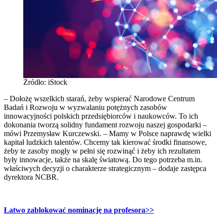
Źródło: iStock
– Dołożę wszelkich starań, żeby wspierać Narodowe Centrum
Badań i Rozwoju w wyzwalaniu potężnych zasobów
innowacyjności polskich przedsiębiorców i naukowców. To ich
dokonania tworzą solidny fundament rozwoju naszej gospodarki –
mówi Przemysław Kurczewski. – Mamy w Polsce naprawdę wielki
kapitał ludzkich talentów. Chcemy tak kierować środki finansowe,
żeby te zasoby mogły w pełni się rozwinąć i żeby ich rezultatem
były innowacje, także na skalę światową. Do tego potrzeba m.in.
właściwych decyzji o charakterze strategicznym – dodaje zastępca
dyrektora NCBR.
Łatwo zablokować nominację na profesora>>