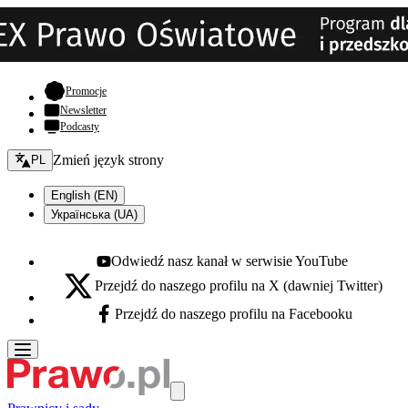
- otwiera się w nowej karcie
Promocje
Newsletter
Podcasty
Zmień język - bieżący:
Zmień język strony
PL
English (EN)
Українська (UA)
Odwiedź nasz kanał w serwisie YouTube
Youtube - otwiera się w nowej karcie
Przejdź do naszego profilu na X (dawniej Twitter)
X - otwiera się w nowej karcie
Przejdź do naszego profilu na Facebooku
Facebook - otwiera się w nowej karcie