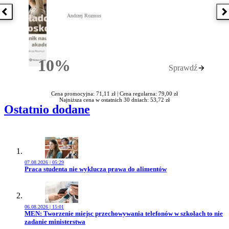
Poprzednia książka
N
Andrzej Rozmus
10%
Sprawdź
Rabatu
Cena promocyjna: 71,11 zł |
Cena regularna: 79,00 zł
Najniższa cena w ostatnich 30 dniach: 53,72 zł
Ostatnio dodane
07.08.2026 | 05:29
Przejdź do artykułu:
Praca studenta nie wyklucza prawa do alimentów
06.08.2026 | 15:01
Przejdź do artykułu:
MEN: Tworzenie miejsc przechowywania telefonów w szkołach to nie
zadanie ministerstwa