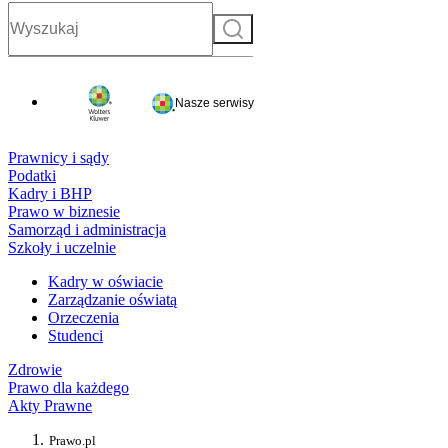
Szukaj
Nasze serwisy
Prawnicy i sądy
Podatki
Kadry i BHP
Prawo w biznesie
Samorząd i administracja
Szkoły i uczelnie
Kadry w oświacie
Zarządzanie oświatą
Orzeczenia
Studenci
Zdrowie
Prawo dla każdego
Akty Prawne
Prawo.pl