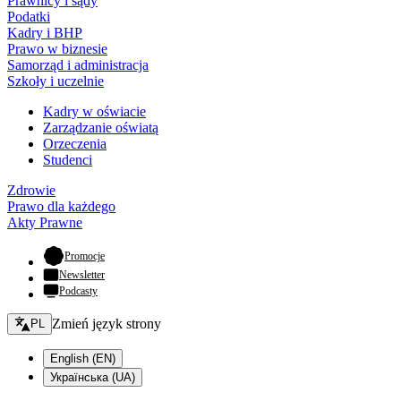
Prawnicy i sądy
Podatki
Kadry i BHP
Prawo w biznesie
Samorząd i administracja
Szkoły i uczelnie
Kadry w oświacie
Zarządzanie oświatą
Orzeczenia
Studenci
Zdrowie
Prawo dla każdego
Akty Prawne
- otwiera się w nowej karcie
Promocje
Newsletter
Podcasty
Zmień język - bieżący:
Zmień język strony
PL
English (EN)
Українська (UA)