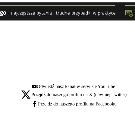
Odwiedź nasz kanał w serwisie YouTube
Youtube - otwiera się w nowej karcie
Przejdź do naszego profilu na X (dawniej Twitter)
X - otwiera się w nowej karcie
Przejdź do naszego profilu na Facebooku
Facebook - otwiera się w nowej karcie