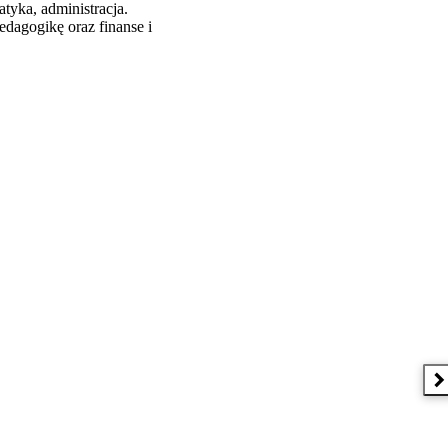
tyka, administracja.
edagogikę oraz finanse i
N