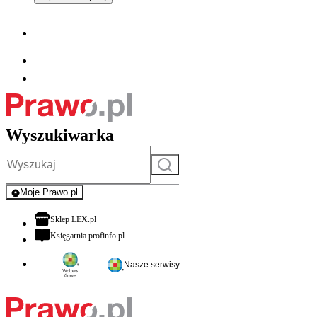
Wyszukiwarka
Szukaj
Moje Prawo.pl
- rejestracja i logowanie do serwisu
otwiera się w nowej karcie
Sklep LEX.pl
otwiera się w nowej karcie
Księgarnia profinfo.pl
Nasze serwisy