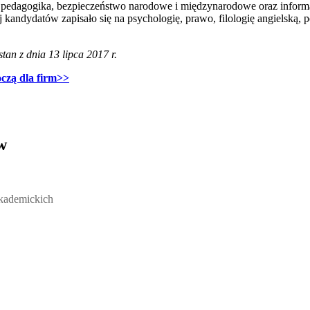
, pedagogika, bezpieczeństwo narodowe i międzynarodowe oraz informa
andydatów zapisało się na psychologię, prawo, filologię angielską, p
an z dnia 13 lipca 2017 r.
czą dla firm>>
w
ickich, Andrzej Rozmus - otwiera się w nowym oknie
akademickich