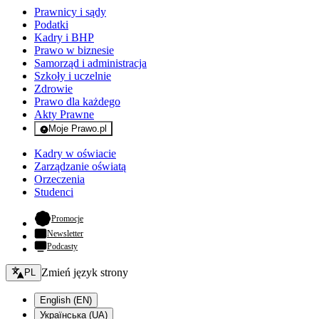
Prawnicy i sądy
Podatki
Kadry i BHP
Prawo w biznesie
Samorząd i administracja
Szkoły i uczelnie
Zdrowie
Prawo dla każdego
Akty Prawne
Moje Prawo.pl
- rejestracja i logowanie do serwisu
Kadry w oświacie
Zarządzanie oświatą
Orzeczenia
Studenci
- otwiera się w nowej karcie
Promocje
Newsletter
Podcasty
Zmień język - bieżący:
Zmień język strony
PL
English (EN)
Українська (UA)