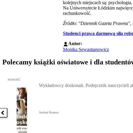
kolejnych miejscach są: psychologia
Na Uniwersytecie Łódzkim najwięcej k
rachunkowość.
Źródło: "Dziennik Gazeta Prawna", st
Studenci prawa darmową siłą robo
Autor:
Monika Sewastianowicz
Polecamy książki oświatowe i dla studentó
Przejdź do: Wykładowcy doskonali. Podręcznik nauczycieli akadem
NOWOŚĆ
Wykładowcy doskonali. Podręcznik nauczycieli 
Andrzej Rozmus
Poprzednia książka