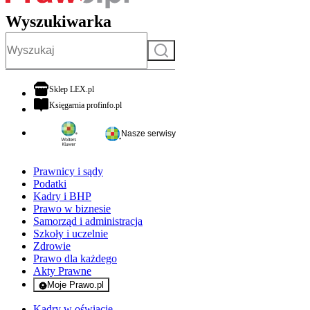
Wyszukiwarka
Szukaj
otwiera się w nowej karcie
Sklep LEX.pl
otwiera się w nowej karcie
Księgarnia profinfo.pl
Nasze serwisy
Prawnicy i sądy
Podatki
Kadry i BHP
Prawo w biznesie
Samorząd i administracja
Szkoły i uczelnie
Zdrowie
Prawo dla każdego
Akty Prawne
Moje Prawo.pl
- rejestracja i logowanie do serwisu
Kadry w oświacie