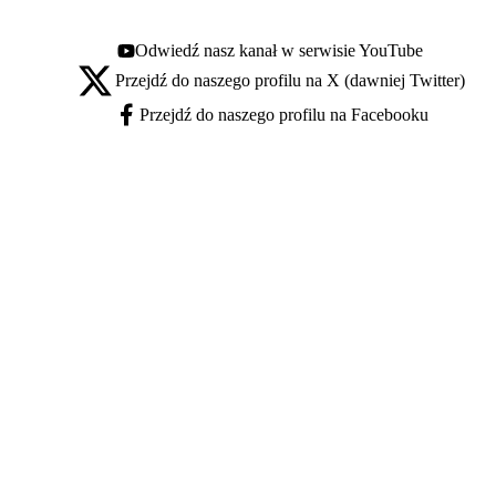
Odwiedź nasz kanał w serwisie YouTube
Youtube - otwiera się w nowej karcie
Przejdź do naszego profilu na X (dawniej Twitter)
X - otwiera się w nowej karcie
Przejdź do naszego profilu na Facebooku
Facebook - otwiera się w nowej karcie