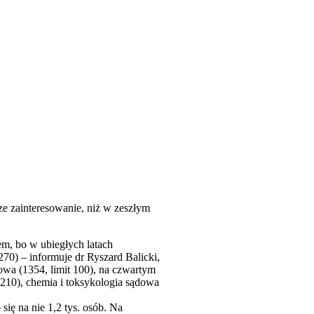
ze zainteresowanie, niż w zeszłym
em, bo w ubiegłych latach
70) – informuje dr Ryszard Balicki,
owa (1354, limit 100), na czwartym
 210), chemia i toksykologia sądowa
ę na nie 1,2 tys. osób. Na