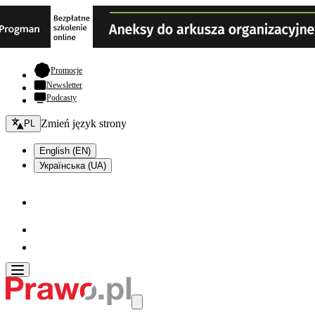
- otwiera się w nowej karcie
Promocje
Newsletter
Podcasty
Zmień język - bieżący:
Zmień język strony
PL
English (EN)
Українська (UA)