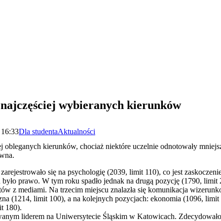
najczęściej wybieranych kierunków
 16:33
Dla studenta
Aktualności
ej obleganych kierunków, chociaż niektóre uczelnie odnotowały mniejs
awna.
rejestrowało się na psychologię (2039, limit 110), co jest zaskoczeni
yło prawo. W tym roku spadło jednak na drugą pozycję (1790, limit 2
ów z mediami. Na trzecim miejscu znalazła się komunikacja wizerunk
na (1214, limit 100), a na kolejnych pozycjach: ekonomia (1096, limit
it 180).
anym liderem na Uniwersytecie Śląskim w Katowicach. Zdecydowało si