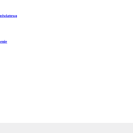
 oświatową
zenie