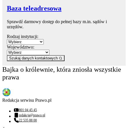
Baza teleadresowa
Sprawdź darmowy dostęp do pełnej bazy m.in. sądów i
urzędów.
Rodzaj instytucji:
Województwo:
Szukaj danych kontaktowych
Bajka o królewnie, która zniosła wszystkie
prawa
Redakcja serwisu Prawo.pl
801 04 45 45
Numer telefonu:
redakcja@prawo.pl
Adres email:
22 535 88 00
Numer telefonu: