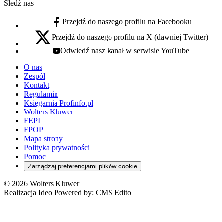
Śledź nas
Przejdź do naszego profilu na Facebooku
facebook - otwiera się w nowej karcie
Przejdź do naszego profilu na X (dawniej Twitter)
x - otwiera się w nowej karcie
Odwiedź nasz kanał w serwisie YouTube
youtube - otwiera się w nowej karcie
O nas
Zespół
Kontakt
Regulamin
Księgarnia Profinfo.pl
Wolters Kluwer
FEPI
FPOP
Mapa strony
Polityka prywatności
Pomoc
Zarządzaj preferencjami plików cookie
© 2026 Wolters Kluwer
Realizacja Ideo Powered by:
CMS Edito