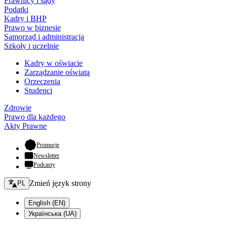
Prawnicy i sądy
Podatki
Kadry i BHP
Prawo w biznesie
Samorząd i administracja
Szkoły i uczelnie
Kadry w oświacie
Zarządzanie oświatą
Orzeczenia
Studenci
Zdrowie
Prawo dla każdego
Akty Prawne
- otwiera się w nowej karcie
Promocje
Newsletter
Podcasty
Zmień język - bieżący:
Zmień język strony
PL
English (EN)
Українська (UA)