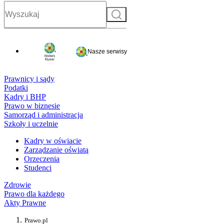
Szukaj
Nasze serwisy
Prawnicy i sądy
Podatki
Kadry i BHP
Prawo w biznesie
Samorząd i administracja
Szkoły i uczelnie
Kadry w oświacie
Zarządzanie oświatą
Orzeczenia
Studenci
Zdrowie
Prawo dla każdego
Akty Prawne
Prawo.pl