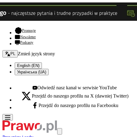
- otwiera się w nowej karcie
Promocje
Newsletter
Podcasty
Zmień język - bieżący:
Zmień język strony
PL
English (EN)
Українська (UA)
Odwiedź nasz kanał w serwisie YouTube
Youtube - otwiera się w nowej karcie
Przejdź do naszego profilu na X (dawniej Twitter)
X - otwiera się w nowej karcie
Przejdź do naszego profilu na Facebooku
Facebook - otwiera się w nowej karcie