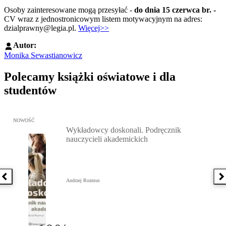
Osoby zainteresowane mogą przesyłać -
do dnia 15 czerwca br. -
CV wraz z jednostronicowym listem motywacyjnym na adres:
dzialprawny@legia.pl.
Więcej>>
Autor:
Monika Sewastianowicz
Polecamy książki oświatowe i dla
studentów
Przejdź do: Wykładowcy doskonali. Podręcznik nauczycieli akadem
NOWOŚĆ
Wykładowcy doskonali. Podręcznik
nauczycieli akademickich
Poprzednia książka
N
Andrzej Rozmus