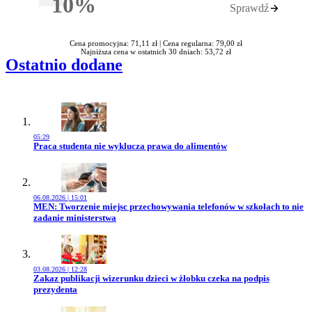
10%
Sprawdź
Rabatu
Cena promocyjna: 71,11 zł |
Cena regularna: 79,00 zł
Najniższa cena w ostatnich 30 dniach: 53,72 zł
Ostatnio dodane
05:29
Przejdź do artykułu:
Praca studenta nie wyklucza prawa do alimentów
06.08.2026 | 15:01
Przejdź do artykułu:
MEN: Tworzenie miejsc przechowywania telefonów w szkołach to nie
zadanie ministerstwa
03.08.2026 | 12:28
Przejdź do artykułu:
Zakaz publikacji wizerunku dzieci w żłobku czeka na podpis
prezydenta