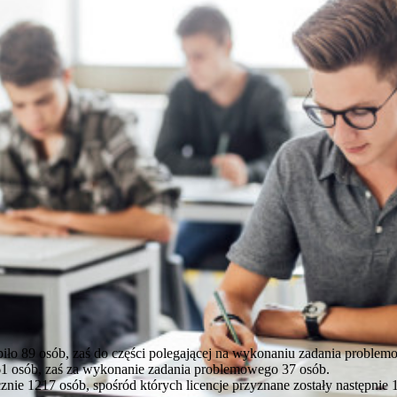
piło 89 osób, zaś do części polegającej na wykonaniu zadania proble
 61 osób, zaś za wykonanie zadania problemowego 37 osób.
znie 1217 osób, spośród których licencje przyznane zostały następnie