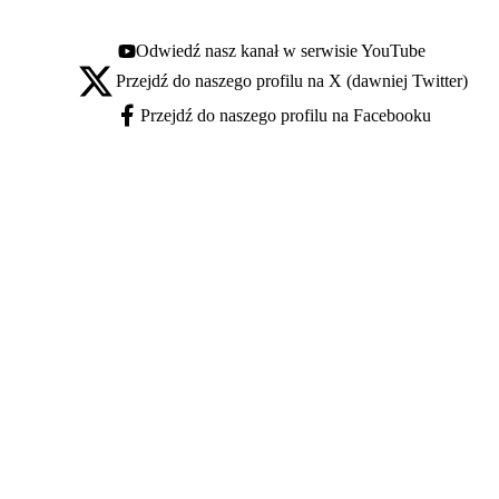
Odwiedź nasz kanał w serwisie YouTube
Youtube - otwiera się w nowej karcie
Przejdź do naszego profilu na X (dawniej Twitter)
X - otwiera się w nowej karcie
Przejdź do naszego profilu na Facebooku
Facebook - otwiera się w nowej karcie