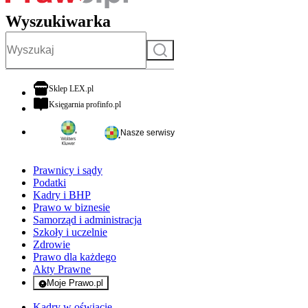
Wyszukiwarka
Szukaj
otwiera się w nowej karcie
Sklep LEX.pl
otwiera się w nowej karcie
Księgarnia profinfo.pl
Nasze serwisy
Prawnicy i sądy
Podatki
Kadry i BHP
Prawo w biznesie
Samorząd i administracja
Szkoły i uczelnie
Zdrowie
Prawo dla każdego
Akty Prawne
Moje Prawo.pl
- rejestracja i logowanie do serwisu
Kadry w oświacie