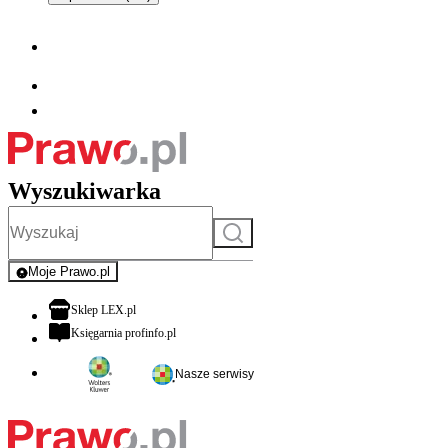
Wyszukiwarka
Szukaj
Moje Prawo.pl
- rejestracja i logowanie do serwisu
otwiera się w nowej karcie
Sklep LEX.pl
otwiera się w nowej karcie
Księgarnia profinfo.pl
Nasze serwisy