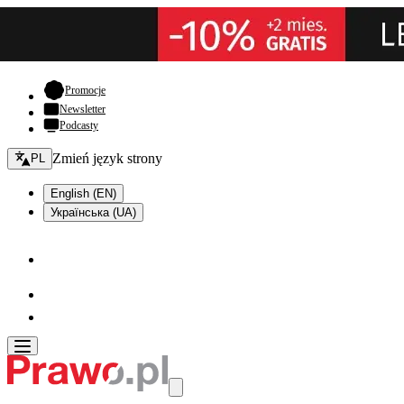
- otwiera się w nowej karcie
Promocje
Newsletter
Podcasty
Zmień język - bieżący:
Zmień język strony
PL
English (EN)
Українська (UA)