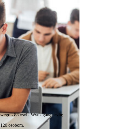
mowego - 88 osób. Wymaganą liczbę
 1120 osobom.