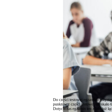
Do części testowej egzaminu przystą
punktów z części testowej uzyskało
Dotychczas egzamin ten zdało już łąc