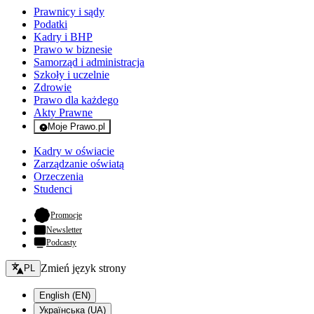
Prawnicy i sądy
Podatki
Kadry i BHP
Prawo w biznesie
Samorząd i administracja
Szkoły i uczelnie
Zdrowie
Prawo dla każdego
Akty Prawne
Moje Prawo.pl
- rejestracja i logowanie do serwisu
Kadry w oświacie
Zarządzanie oświatą
Orzeczenia
Studenci
- otwiera się w nowej karcie
Promocje
Newsletter
Podcasty
Zmień język - bieżący:
Zmień język strony
PL
English (EN)
Українська (UA)