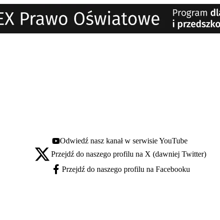
Odwiedź nasz kanał w serwisie YouTube
Youtube - otwiera się w nowej karcie
Przejdź do naszego profilu na X (dawniej Twitter)
X - otwiera się w nowej karcie
Przejdź do naszego profilu na Facebooku
Facebook - otwiera się w nowej karcie