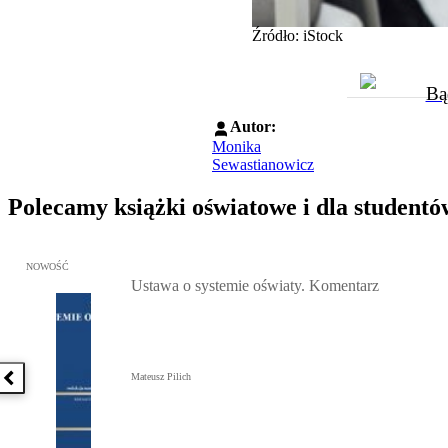
Źródło: iStock
Bą
Autor:
Monika
Sewastianowicz
Polecamy książki oświatowe i dla studentó
Przejdź do: Ustawa o systemie oświaty. Komentarz, Mateusz Pilich 
NOWOŚĆ
Ustawa o systemie oświaty. Komentarz
Mateusz Pilich
Poprzednia książka