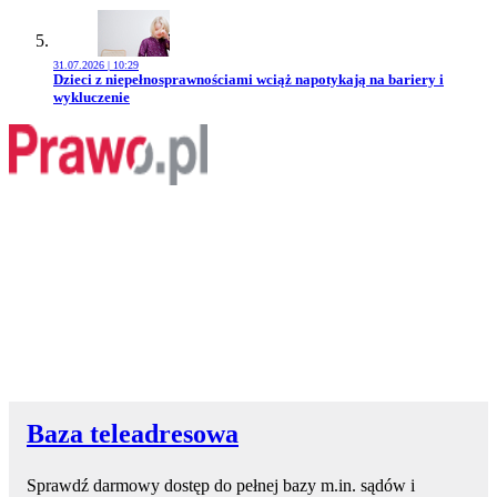
31.07.2026 | 10:29
Przejdź do artykułu:
Dzieci z niepełnosprawnościami wciąż napotykają na bariery i
wykluczenie
Baza teleadresowa
Sprawdź darmowy dostęp do pełnej bazy m.in. sądów i