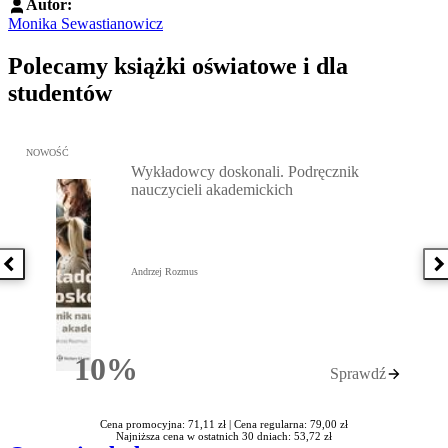
Autor:
Monika Sewastianowicz
Polecamy książki oświatowe i dla
studentów
Przejdź do: Wykładowcy doskonali. Podręcznik nauczycieli akadem
NOWOŚĆ
Wykładowcy doskonali. Podręcznik
nauczycieli akademickich
Poprzednia książka
N
Andrzej Rozmus
10%
Sprawdź
Rabatu
Cena promocyjna: 71,11 zł |
Cena regularna: 79,00 zł
Najniższa cena w ostatnich 30 dniach: 53,72 zł