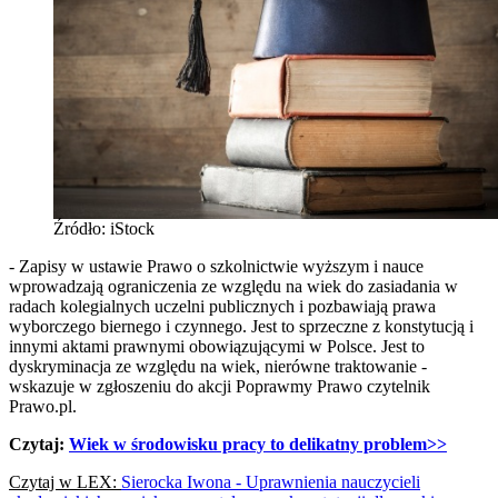
Źródło: iStock
- Zapisy w ustawie Prawo o szkolnictwie wyższym i nauce
wprowadzają ograniczenia ze względu na wiek do zasiadania w
radach kolegialnych uczelni publicznych i pozbawiają prawa
wyborczego biernego i czynnego. Jest to sprzeczne z konstytucją i
innymi aktami prawnymi obowiązującymi w Polsce. Jest to
dyskryminacja ze względu na wiek, nierówne traktowanie -
wskazuje w zgłoszeniu do akcji Poprawmy Prawo czytelnik
Prawo.pl.
Czytaj:
Wiek w środowisku pracy to delikatny problem>>
Czytaj w LEX:
Sierocka Iwona - Uprawnienia nauczycieli