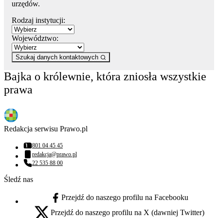
urzędów.
Rodzaj instytucji:
Województwo:
Szukaj danych kontaktowych
Bajka o królewnie, która zniosła wszystkie
prawa
Redakcja serwisu Prawo.pl
801 04 45 45
Numer telefonu:
redakcja@prawo.pl
Adres email:
22 535 88 00
Numer telefonu:
Śledź nas
Przejdź do naszego profilu na Facebooku
facebook - otwiera się w nowej karcie
Przejdź do naszego profilu na X (dawniej Twitter)
x - otwiera się w nowej karcie