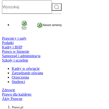
Szukaj
Nasze serwisy
Prawnicy i sądy
Podatki
Kadry i BHP
Prawo w biznesie
Samorząd i administracja
Szkoły i uczelnie
Kadry w oświacie
Zarządzanie oświatą
Orzeczenia
Studenci
Zdrowie
Prawo dla każdego
Akty Prawne
Prawo.pl