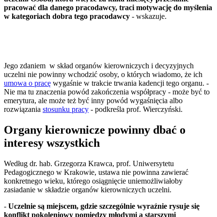
pracować dla danego pracodawcy, traci motywację do myślenia
w kategoriach dobra tego pracodawcy
- wskazuje.
Jego zdaniem w skład organów kierowniczych i decyzyjnych
uczelni nie powinny wchodzić osoby, o których wiadomo, że ich
umowa o pracę
wygaśnie w trakcie trwania kadencji tego organu. -
Nie ma tu znaczenia powód zakończenia współpracy - może być to
emerytura, ale może też być inny powód wygaśnięcia albo
rozwiązania
stosunku pracy
- podkreśla prof. Wierczyński.
Organy kierownicze powinny dbać o
interesy wszystkich
Według dr. hab. Grzegorza Krawca, prof. Uniwersytetu
Pedagogicznego w Krakowie, ustawa nie powinna zawierać
konkretnego wieku, którego osiągnięcie uniemożliwiałoby
zasiadanie w składzie organów kierowniczych uczelni.
-
Uczelnie są miejscem, gdzie szczególnie wyraźnie rysuje się
konflikt pokoleniowy pomiędzy młodymi a starszymi