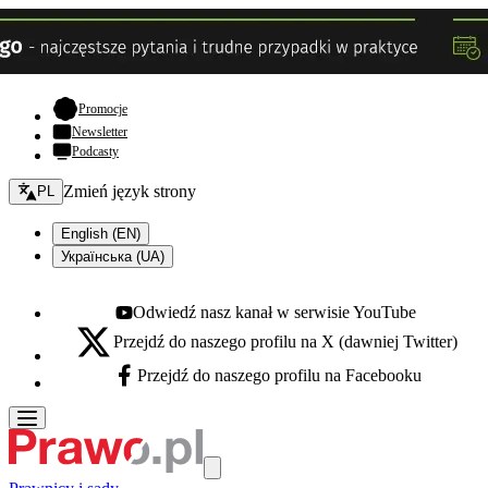
- otwiera się w nowej karcie
Promocje
Newsletter
Podcasty
Zmień język - bieżący:
Zmień język strony
PL
English (EN)
Українська (UA)
Odwiedź nasz kanał w serwisie YouTube
Youtube - otwiera się w nowej karcie
Przejdź do naszego profilu na X (dawniej Twitter)
X - otwiera się w nowej karcie
Przejdź do naszego profilu na Facebooku
Facebook - otwiera się w nowej karcie