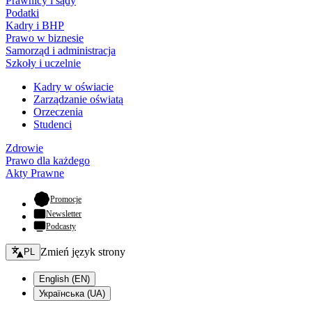
Prawnicy i sądy
Podatki
Kadry i BHP
Prawo w biznesie
Samorząd i administracja
Szkoły i uczelnie
Kadry w oświacie
Zarządzanie oświatą
Orzeczenia
Studenci
Zdrowie
Prawo dla każdego
Akty Prawne
- otwiera się w nowej karcie
Promocje
Newsletter
Podcasty
Zmień język - bieżący:
Zmień język strony
PL
English (EN)
Українська (UA)