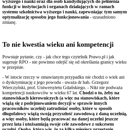
wyższego i nauki oraz dla osób kandydujących do pełnienia
funkcji w instytucjach i organach działających w ramach
systemu szkolnictwa wyższego i nauki, zapewniając tym samym
optymalizację sposobu jego funkcjonowania
- uzasadniono
zmianę.
To nie kwestia wieku ani kompetencji
Powstaje pytanie, czy - jak chce tego czytelnik Prawo.pl i jak
sugeruje RPO - nie powinno odejść się od określania granicy wieku
w przepisie.
- W istocie rzeczy w omawianym przypadku nie chodzi o wiek ani
o dyskryminację z jego powodu - uważa dr hab. Grzegorz
Wierczyński, prof. Uniwersytetu Gdańskiego. - Nikt nie podważa
kompetencji naukowców w wieku 67 lat.
Chodzi o to, żeby na
stanowiskach kierowniczych (a więc na stanowiskach, które
wiążą się z podejmowaniem decyzji w sprawie innych
pracowników uczelni) zatrudniać osoby, które w sposób
długofalowy wiążą swoją przyszłość zawodową z daną uczelnią,
a więc osoby, które będą pracować na danej uczelni jeszcze
przez lata i utożsamiają swoje cele zawodowe z sukcesem
uczelni. Osoba, która wie, że za kilka miesięcy przestanie