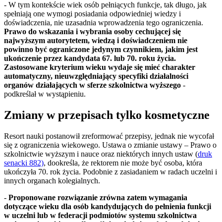
- W tym kontekście wiek osób pełniących funkcje, tak długo, jak
spełniają one wymogi posiadania odpowiedniej wiedzy i
doświadczenia, nie uzasadnia wprowadzenia tego ograniczenia.
Prawo do wskazania i wybrania osoby cechującej się
najwyższym autorytetem, wiedzą i doświadczeniem nie
powinno być ograniczone jedynym czynnikiem, jakim jest
ukończenie przez kandydata 67. lub 70. roku życia.
Zastosowane kryterium wieku wydaje się mieć charakter
automatyczny, nieuwzględniający specyfiki działalności
organów działających w sferze szkolnictwa wyższego
-
podkreślał w wystąpieniu.
Zmiany w przepisach tylko kosmetyczne
Resort nauki postanowił zreformować przepisy, jednak nie wycofał
się z ograniczenia wiekowego. Ustawa o zmianie ustawy – Prawo o
szkolnictwie wyższym i nauce oraz niektórych innych ustaw (
druk
senacki 882)
, dookreśla, że rektorem nie może być osoba, która
ukończyła 70. rok życia. Podobnie z zasiadaniem w radach uczelni i
innych organach kolegialnych.
-
Proponowane rozwiązanie zrówna zatem wymagania
dotyczące wieku dla osób kandydujących do pełnienia funkcji
w uczelni lub w federacji podmiotów systemu szkolnictwa