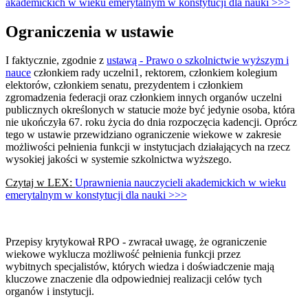
akademickich w wieku emerytalnym w konstytucji dla nauki >>>
Ograniczenia w ustawie
I faktycznie, zgodnie z
ustawą - Prawo o szkolnictwie wyższym i
nauce
członkiem rady uczelni1, rektorem, członkiem kolegium
elektorów, członkiem senatu, prezydentem i członkiem
zgromadzenia federacji oraz członkiem innych organów uczelni
publicznych określonych w statucie może być jedynie osoba, która
nie ukończyła 67. roku życia do dnia rozpoczęcia kadencji. Oprócz
tego w ustawie przewidziano ograniczenie wiekowe w zakresie
możliwości pełnienia funkcji w instytucjach działających na rzecz
wysokiej jakości w systemie szkolnictwa wyższego.
Czytaj w LEX:
Uprawnienia nauczycieli akademickich w wieku
emerytalnym w konstytucji dla nauki >>>
Przepisy krytykował RPO - zwracał uwagę, że ograniczenie
wiekowe wyklucza możliwość pełnienia funkcji przez
wybitnych specjalistów, których wiedza i doświadczenie mają
kluczowe znaczenie dla odpowiedniej realizacji celów tych
organów i instytucji.