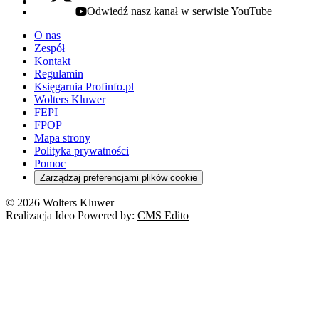
Odwiedź nasz kanał w serwisie YouTube
youtube - otwiera się w nowej karcie
O nas
Zespół
Kontakt
Regulamin
Księgarnia Profinfo.pl
Wolters Kluwer
FEPI
FPOP
Mapa strony
Polityka prywatności
Pomoc
Zarządzaj preferencjami plików cookie
© 2026 Wolters Kluwer
Realizacja Ideo Powered by:
CMS Edito