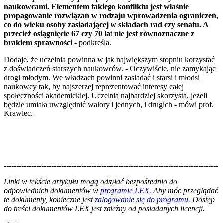
naukowcami. Elementem takiego konfliktu jest właśnie
propagowanie rozwiązań w rodzaju wprowadzenia ograniczeń,
co do wieku osoby zasiadającej w składach rad czy senatu. A
przecież osiągnięcie 67 czy 70 lat nie jest równoznaczne z
brakiem sprawności
- podkreśla.
Dodaje, że uczelnia powinna w jak największym stopniu korzystać
z doświadczeń starszych naukowców. - Oczywiście, nie zamykając
drogi młodym. We władzach powinni zasiadać i starsi i młodsi
naukowcy tak, by najszerzej reprezentować interesy całej
społeczności akademickiej. Uczelnia najbardziej skorzysta, jeżeli
będzie umiała uwzględnić walory i jednych, i drugich - mówi prof.
Krawiec.
--------------------------------------------------------------------------------------
--------------------------------------------------------
Linki w tekście artykułu mogą odsyłać bezpośrednio do
odpowiednich dokumentów w
programie LEX
. Aby móc przeglądać
te dokumenty, konieczne jest
zalogowanie się do programu
. Dostęp
do treści dokumentów LEX jest zależny od posiadanych licencji.