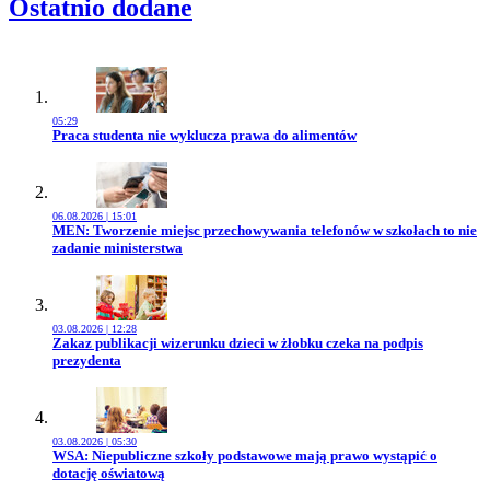
Ostatnio dodane
05:29
Przejdź do artykułu:
Praca studenta nie wyklucza prawa do alimentów
06.08.2026 | 15:01
Przejdź do artykułu:
MEN: Tworzenie miejsc przechowywania telefonów w szkołach to nie
zadanie ministerstwa
03.08.2026 | 12:28
Przejdź do artykułu:
Zakaz publikacji wizerunku dzieci w żłobku czeka na podpis
prezydenta
03.08.2026 | 05:30
Przejdź do artykułu:
WSA: Niepubliczne szkoły podstawowe mają prawo wystąpić o
dotację oświatową