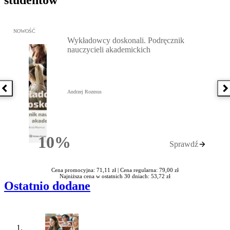
studentów
Przejdź do: Wykładowcy doskonali. Podręcznik nauczycieli akadem
NOWOŚĆ
Wykładowcy doskonali. Podręcznik
nauczycieli akademickich
Poprzednia książka
N
Andrzej Rozmus
10%
Sprawdź
Rabatu
Cena promocyjna: 71,11 zł |
Cena regularna: 79,00 zł
Najniższa cena w ostatnich 30 dniach: 53,72 zł
Ostatnio dodane