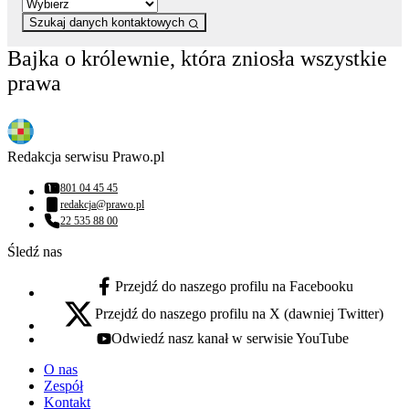
Szukaj danych kontaktowych
Bajka o królewnie, która zniosła wszystkie
prawa
Redakcja serwisu Prawo.pl
801 04 45 45
Numer telefonu:
redakcja@prawo.pl
Adres email:
22 535 88 00
Numer telefonu:
Śledź nas
Przejdź do naszego profilu na Facebooku
facebook - otwiera się w nowej karcie
Przejdź do naszego profilu na X (dawniej Twitter)
x - otwiera się w nowej karcie
Odwiedź nasz kanał w serwisie YouTube
youtube - otwiera się w nowej karcie
O nas
Zespół
Kontakt