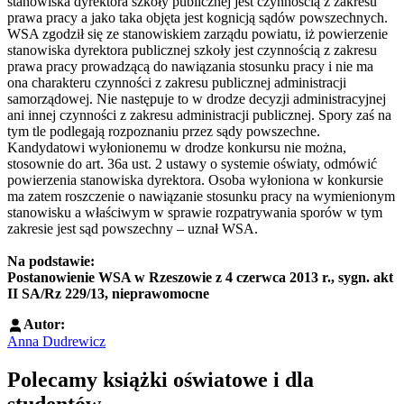
stanowiska dyrektora szkoły publicznej jest czynnością z zakresu
prawa pracy a jako taka objęta jest kognicją sądów powszechnych.
WSA zgodził się ze stanowiskiem zarządu powiatu, iż powierzenie
stanowiska dyrektora publicznej szkoły jest czynnością z zakresu
prawa pracy prowadzącą do nawiązania stosunku pracy i nie ma
ona charakteru czynności z zakresu publicznej administracji
samorządowej. Nie następuje to w drodze decyzji administracyjnej
ani innej czynności z zakresu administracji publicznej. Spory zaś na
tym tle podlegają rozpoznaniu przez sądy powszechne.
Kandydatowi wyłonionemu w drodze konkursu nie można,
stosownie do art. 36a ust. 2 ustawy o systemie oświaty, odmówić
powierzenia stanowiska dyrektora. Osoba wyłoniona w konkursie
ma zatem roszczenie o nawiązanie stosunku pracy na wymienionym
stanowisku a właściwym w sprawie rozpatrywania sporów w tym
zakresie jest sąd powszechny – uznał WSA.
Na podstawie:
Postanowienie WSA w Rzeszowie z 4 czerwca 2013 r., sygn. akt
II SA/Rz 229/13, nieprawomocne
Autor:
Anna Dudrewicz
Polecamy książki oświatowe i dla