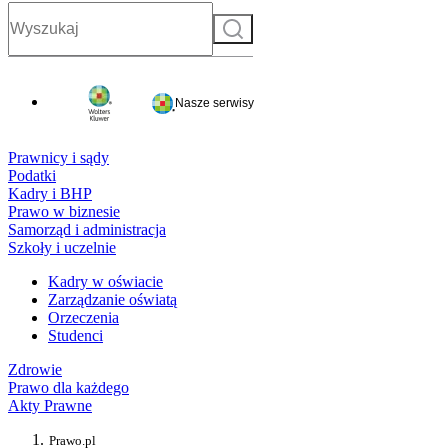
Szukaj
Nasze serwisy
Prawnicy i sądy
Podatki
Kadry i BHP
Prawo w biznesie
Samorząd i administracja
Szkoły i uczelnie
Kadry w oświacie
Zarządzanie oświatą
Orzeczenia
Studenci
Zdrowie
Prawo dla każdego
Akty Prawne
Prawo.pl