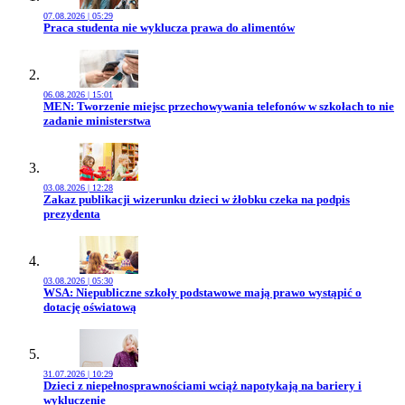
07.08.2026 | 05:29
Przejdź do artykułu:
Praca studenta nie wyklucza prawa do alimentów
06.08.2026 | 15:01
Przejdź do artykułu:
MEN: Tworzenie miejsc przechowywania telefonów w szkołach to nie
zadanie ministerstwa
03.08.2026 | 12:28
Przejdź do artykułu:
Zakaz publikacji wizerunku dzieci w żłobku czeka na podpis
prezydenta
03.08.2026 | 05:30
Przejdź do artykułu:
WSA: Niepubliczne szkoły podstawowe mają prawo wystąpić o
dotację oświatową
31.07.2026 | 10:29
Przejdź do artykułu:
Dzieci z niepełnosprawnościami wciąż napotykają na bariery i
wykluczenie