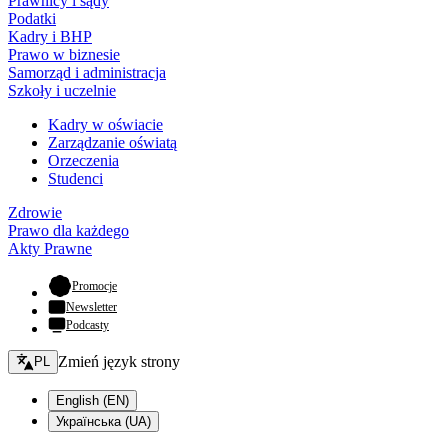
Prawnicy i sądy
Podatki
Kadry i BHP
Prawo w biznesie
Samorząd i administracja
Szkoły i uczelnie
Kadry w oświacie
Zarządzanie oświatą
Orzeczenia
Studenci
Zdrowie
Prawo dla każdego
Akty Prawne
- otwiera się w nowej karcie
Promocje
Newsletter
Podcasty
Zmień język - bieżący:
Zmień język strony
PL
English (EN)
Українська (UA)