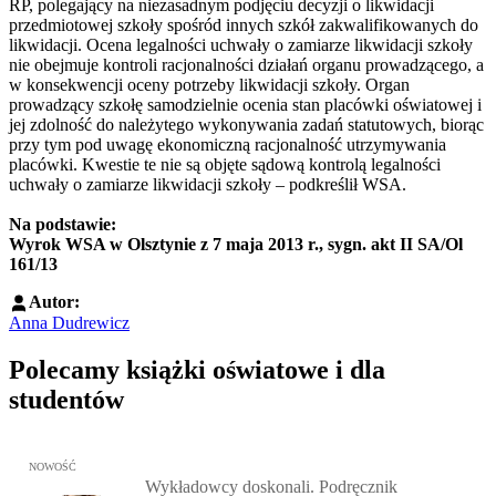
RP, polegający na niezasadnym podjęciu decyzji o likwidacji
przedmiotowej szkoły spośród innych szkół zakwalifikowanych do
likwidacji. Ocena legalności uchwały o zamiarze likwidacji szkoły
nie obejmuje kontroli racjonalności działań organu prowadzącego, a
w konsekwencji oceny potrzeby likwidacji szkoły. Organ
prowadzący szkołę samodzielnie ocenia stan placówki oświatowej i
jej zdolność do należytego wykonywania zadań statutowych, biorąc
przy tym pod uwagę ekonomiczną racjonalność utrzymywania
placówki. Kwestie te nie są objęte sądową kontrolą legalności
uchwały o zamiarze likwidacji szkoły – podkreślił WSA.
Na podstawie:
Wyrok WSA w Olsztynie z 7 maja 2013 r., sygn. akt II SA/Ol
161/13
Autor:
Anna Dudrewicz
Polecamy książki oświatowe i dla
studentów
Przejdź do: Wykładowcy doskonali. Podręcznik nauczycieli akadem
NOWOŚĆ
Wykładowcy doskonali. Podręcznik