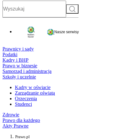
Szukaj
Nasze serwisy
Prawnicy i sądy
Podatki
Kadry i BHP
Prawo w biznesie
Samorząd i administracja
Szkoły i uczelnie
Kadry w oświacie
Zarządzanie oświatą
Orzeczenia
Studenci
Zdrowie
Prawo dla każdego
Akty Prawne
Prawo.pl