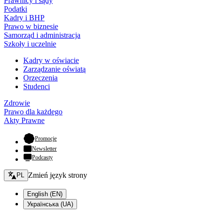
Prawnicy i sądy
Podatki
Kadry i BHP
Prawo w biznesie
Samorząd i administracja
Szkoły i uczelnie
Kadry w oświacie
Zarządzanie oświatą
Orzeczenia
Studenci
Zdrowie
Prawo dla każdego
Akty Prawne
- otwiera się w nowej karcie
Promocje
Newsletter
Podcasty
Zmień język - bieżący:
Zmień język strony
PL
English (EN)
Українська (UA)