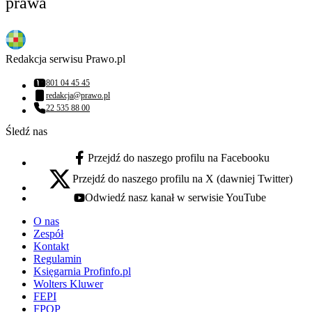
prawa
Redakcja serwisu Prawo.pl
801 04 45 45
Numer telefonu:
redakcja@prawo.pl
Adres email:
22 535 88 00
Numer telefonu:
Śledź nas
Przejdź do naszego profilu na Facebooku
facebook - otwiera się w nowej karcie
Przejdź do naszego profilu na X (dawniej Twitter)
x - otwiera się w nowej karcie
Odwiedź nasz kanał w serwisie YouTube
youtube - otwiera się w nowej karcie
O nas
Zespół
Kontakt
Regulamin
Księgarnia Profinfo.pl
Wolters Kluwer
FEPI
FPOP