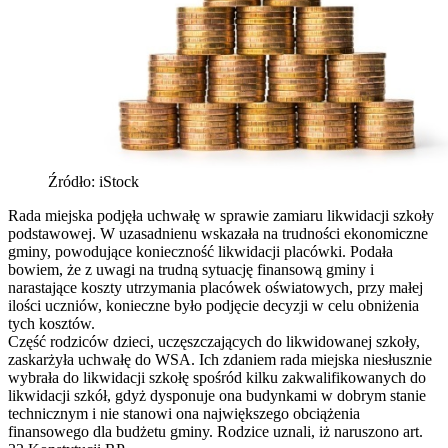
Źródło: iStock
Rada miejska podjęła uchwałę w sprawie zamiaru likwidacji szkoły
podstawowej. W uzasadnienu wskazała na trudności ekonomiczne
gminy, powodujące konieczność likwidacji placówki. Podała
bowiem, że z uwagi na trudną sytuację finansową gminy i
narastające koszty utrzymania placówek oświatowych, przy małej
ilości uczniów, konieczne było podjęcie decyzji w celu obniżenia
tych kosztów.
Część rodziców dzieci, uczęszczających do likwidowanej szkoły,
zaskarżyła uchwałę do WSA. Ich zdaniem rada miejska niesłusznie
wybrała do likwidacji szkołę spośród kilku zakwalifikowanych do
likwidacji szkół, gdyż dysponuje ona budynkami w dobrym stanie
technicznym i nie stanowi ona największego obciążenia
finansowego dla budżetu gminy. Rodzice uznali, iż naruszono art.