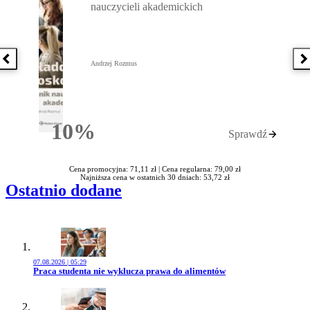
nauczycieli akademickich
Poprzednia książka
N
Andrzej Rozmus
10%
Sprawdź
Rabatu
Cena promocyjna: 71,11 zł |
Cena regularna: 79,00 zł
Najniższa cena w ostatnich 30 dniach: 53,72 zł
Ostatnio dodane
07.08.2026 | 05:29
Przejdź do artykułu:
Praca studenta nie wyklucza prawa do alimentów