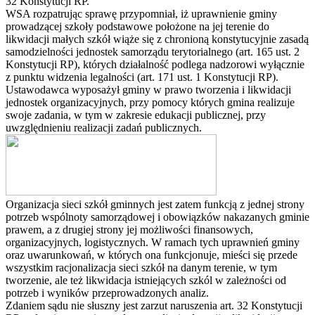
32 Konstytucji RP.
WSA rozpatrując sprawę przypomniał, iż uprawnienie gminy
prowadzącej szkoły podstawowe położone na jej terenie do
likwidacji małych szkół wiąże się z chronioną konstytucyjnie zasadą
samodzielności jednostek samorządu terytorialnego (art. 165 ust. 2
Konstytucji RP), których działalność podlega nadzorowi wyłącznie
z punktu widzenia legalności (art. 171 ust. 1 Konstytucji RP).
Ustawodawca wyposażył gminy w prawo tworzenia i likwidacji
jednostek organizacyjnych, przy pomocy których gmina realizuje
swoje zadania, w tym w zakresie edukacji publicznej, przy
uwzględnieniu realizacji zadań publicznych.
Organizacja sieci szkół gminnych jest zatem funkcją z jednej strony
potrzeb wspólnoty samorządowej i obowiązków nakazanych gminie
prawem, a z drugiej strony jej możliwości finansowych,
organizacyjnych, logistycznych. W ramach tych uprawnień gminy
oraz uwarunkowań, w których ona funkcjonuje, mieści się przede
wszystkim racjonalizacja sieci szkół na danym terenie, w tym
tworzenie, ale też likwidacja istniejących szkól w zależności od
potrzeb i wyników przeprowadzonych analiz.
Zdaniem sądu nie słuszny jest zarzut naruszenia art. 32 Konstytucji