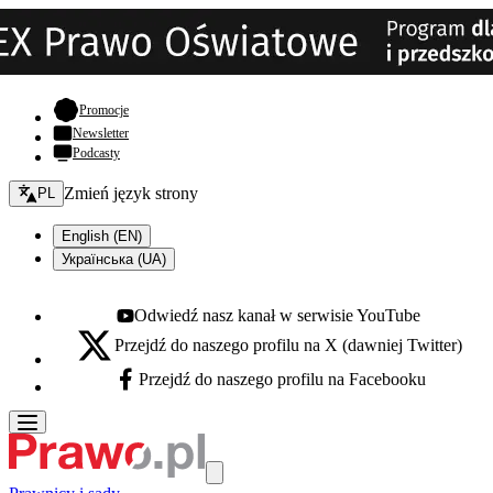
- otwiera się w nowej karcie
Promocje
Newsletter
Podcasty
Zmień język - bieżący:
Zmień język strony
PL
English (EN)
Українська (UA)
Odwiedź nasz kanał w serwisie YouTube
Youtube - otwiera się w nowej karcie
Przejdź do naszego profilu na X (dawniej Twitter)
X - otwiera się w nowej karcie
Przejdź do naszego profilu na Facebooku
Facebook - otwiera się w nowej karcie