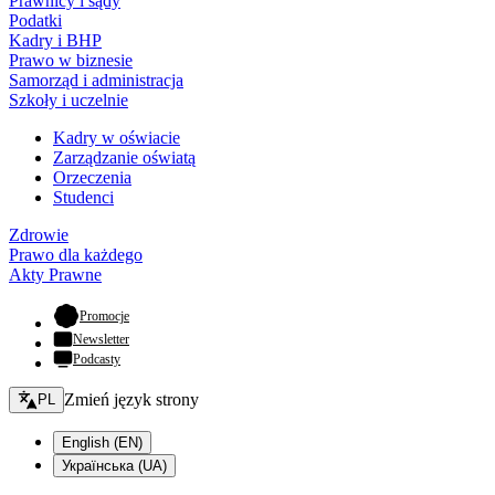
Prawnicy i sądy
Podatki
Kadry i BHP
Prawo w biznesie
Samorząd i administracja
Szkoły i uczelnie
Kadry w oświacie
Zarządzanie oświatą
Orzeczenia
Studenci
Zdrowie
Prawo dla każdego
Akty Prawne
- otwiera się w nowej karcie
Promocje
Newsletter
Podcasty
Zmień język - bieżący:
Zmień język strony
PL
English (EN)
Українська (UA)