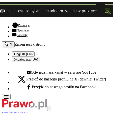
- otwiera się w nowej karcie
Promocje
Newsletter
Podcasty
Zmień język - bieżący:
Zmień język strony
PL
English (EN)
Українська (UA)
Odwiedź nasz kanał w serwisie YouTube
Youtube - otwiera się w nowej karcie
Przejdź do naszego profilu na X (dawniej Twitter)
X - otwiera się w nowej karcie
Przejdź do naszego profilu na Facebooku
Facebook - otwiera się w nowej karcie