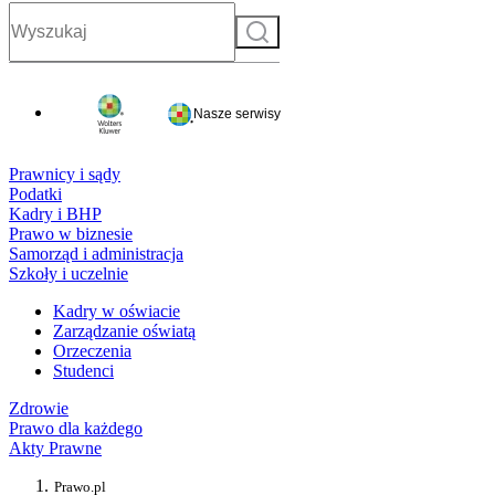
Szukaj
Nasze serwisy
Prawnicy i sądy
Podatki
Kadry i BHP
Prawo w biznesie
Samorząd i administracja
Szkoły i uczelnie
Kadry w oświacie
Zarządzanie oświatą
Orzeczenia
Studenci
Zdrowie
Prawo dla każdego
Akty Prawne
Prawo.pl