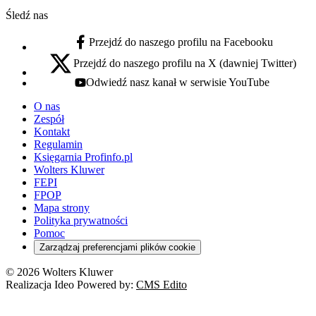
Śledź nas
Przejdź do naszego profilu na Facebooku
facebook - otwiera się w nowej karcie
Przejdź do naszego profilu na X (dawniej Twitter)
x - otwiera się w nowej karcie
Odwiedź nasz kanał w serwisie YouTube
youtube - otwiera się w nowej karcie
O nas
Zespół
Kontakt
Regulamin
Księgarnia Profinfo.pl
Wolters Kluwer
FEPI
FPOP
Mapa strony
Polityka prywatności
Pomoc
Zarządzaj preferencjami plików cookie
© 2026 Wolters Kluwer
Realizacja Ideo Powered by:
CMS Edito