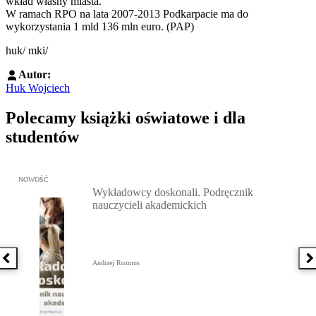
wkład własny miasta.
W ramach RPO na lata 2007-2013 Podkarpacie ma do
wykorzystania 1 mld 136 mln euro. (PAP)
huk/ mki/
Autor:
Huk Wojciech
Polecamy książki oświatowe i dla
studentów
Przejdź do: Wykładowcy doskonali. Podręcznik nauczycieli akadem
NOWOŚĆ
Wykładowcy doskonali. Podręcznik
nauczycieli akademickich
Poprzednia książka
N
Andrzej Rozmus