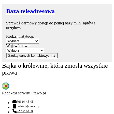
Baza teleadresowa
Sprawdź darmowy dostęp do pełnej bazy m.in. sądów i
urzędów.
Rodzaj instytucji:
Województwo:
Szukaj danych kontaktowych
Bajka o królewnie, która zniosła wszystkie
prawa
Redakcja serwisu Prawo.pl
801 04 45 45
Numer telefonu:
redakcja@prawo.pl
Adres email:
22 535 88 00
Numer telefonu: