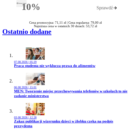
10%
Sprawdź
Rabatu
Cena promocyjna: 71,11 zł |
Cena regularna: 79,00 zł
Najniższa cena w ostatnich 30 dniach: 53,72 zł
Ostatnio dodane
07.08.2026 | 05:29
Przejdź do artykułu:
Praca studenta nie wyklucza prawa do alimentów
06.08.2026 | 15:01
Przejdź do artykułu:
MEN: Tworzenie miejsc przechowywania telefonów w szkołach to nie
zadanie ministerstwa
03.08.2026 | 12:28
Przejdź do artykułu:
Zakaz publikacji wizerunku dzieci w żłobku czeka na podpis
prezydenta