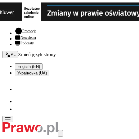
- otwiera się w nowej karcie
Promocje
Newsletter
Podcasty
Zmień język - bieżący:
Zmień język strony
PL
English (EN)
Українська (UA)