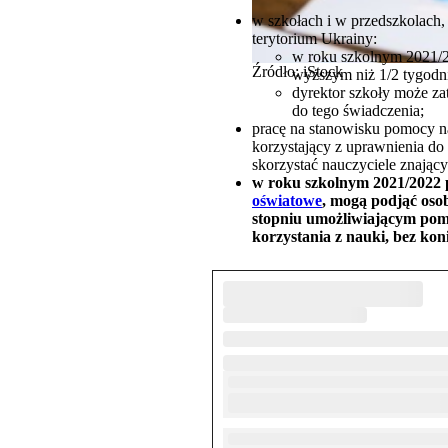
w szkołach i w przedszkolach,
terytorium Ukrainy:
w roku szkolnym 2021/2
Źródło: iStock
wyższym niż 1/2 tygod
dyrektor szkoły może za
do tego świadczenia;
pracę na stanowisku pomocy 
korzystający z uprawnienia do
skorzystać nauczyciele znający
w roku szkolnym 2021/2022 
oświatowe
, mogą podjąć oso
stopniu umożliwiającym pomo
korzystania z nauki, bez ko