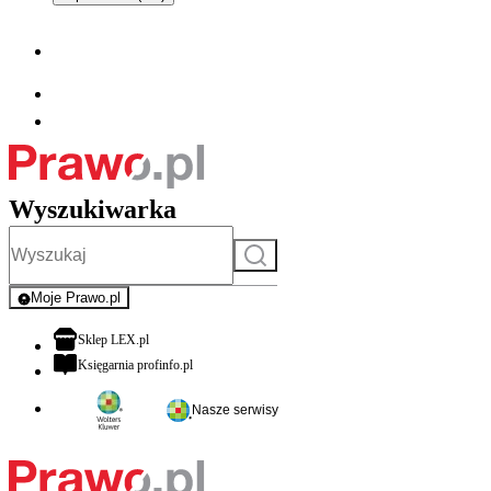
Wyszukiwarka
Szukaj
Moje Prawo.pl
- rejestracja i logowanie do serwisu
otwiera się w nowej karcie
Sklep LEX.pl
otwiera się w nowej karcie
Księgarnia profinfo.pl
Nasze serwisy