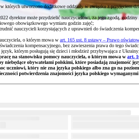
 w których utworzono dodatkowe oddziały w związku z przyjęciem dzi
022 dyrektor może przydzielić nauczycielowi, za jego zgodą, godz
niowego obowiązkowego wymiaru godzin zajęć;
trudnić nauczycieli korzystających z uprawnień do świadczenia komp
nauczyciela, o którym mowa w
art. 165 ust. 8 ustawy – Prawo oświato
 świadczenia kompensacyjnego, bez zawieszenia prawa do tego świadcz
 język, którym posługują się dzieci i młodzież przybywająca z Ukrainy
pracę na stanowisku pomocy nauczyciela, o którym mowa w
art. 
by niebędące obywatelami polskimi, które posiadają znajomość jęz
c uczniowi, który nie zna języka polskiego albo zna go na pozio
nieczności potwierdzenia znajomości języka polskiego wymagany