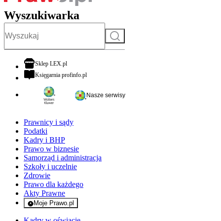
Wyszukiwarka
Szukaj
otwiera się w nowej karcie
Sklep LEX.pl
otwiera się w nowej karcie
Księgarnia profinfo.pl
Nasze serwisy
Prawnicy i sądy
Podatki
Kadry i BHP
Prawo w biznesie
Samorząd i administracja
Szkoły i uczelnie
Zdrowie
Prawo dla każdego
Akty Prawne
Moje Prawo.pl
- rejestracja i logowanie do serwisu
Kadry w oświacie