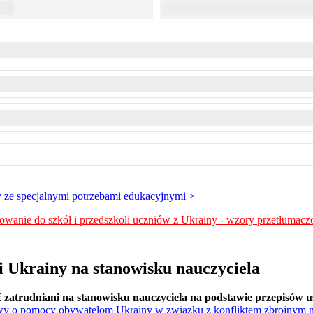
y ze specjalnymi potrzebami edukacyjnymi >
o szkół i przedszkoli uczniów z Ukrainy - wzory przetłumaczone
i Ukrainy na stanowisku nauczyciela
zatrudniani na stanowisku nauczyciela na podstawie przepisów u
stawy o pomocy obywatelom Ukrainy w związku z konfliktem zbrojnym n