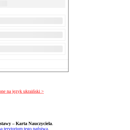
 na język ukraiński >
stawy – Karta Nauczyciela
.
a terytorium tego państwa
,