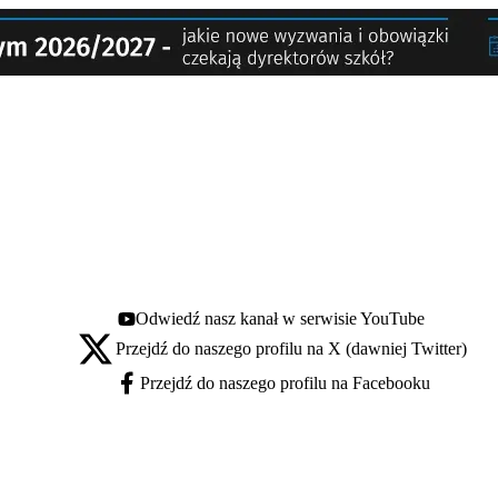
Odwiedź nasz kanał w serwisie YouTube
Youtube - otwiera się w nowej karcie
Przejdź do naszego profilu na X (dawniej Twitter)
X - otwiera się w nowej karcie
Przejdź do naszego profilu na Facebooku
Facebook - otwiera się w nowej karcie