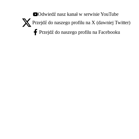
Odwiedź nasz kanał w serwisie YouTube
Youtube - otwiera się w nowej karcie
Przejdź do naszego profilu na X (dawniej Twitter)
X - otwiera się w nowej karcie
Przejdź do naszego profilu na Facebooku
Facebook - otwiera się w nowej karcie