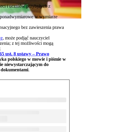
eci i uczniów przybyłych z
iny ponadwymiarowe w wymiarze
ensacyjnego bez zawieszenia prawa
we
, może podjąć nauczyciel
enia; z tej możliwości mogą
;
165 ust. 8 ustawy – Prawo
yka polskiego w mowie i piśmie w
mie niewystarczającym do
mi dokumentami
.