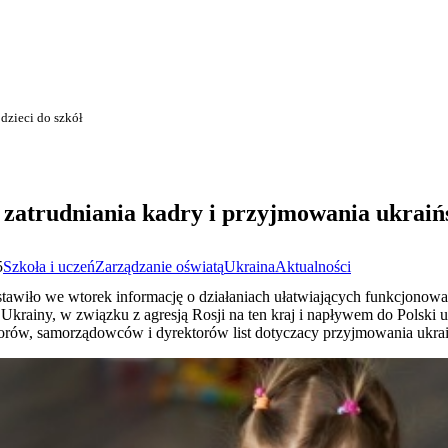
dzieci do szkół
zatrudniania kadry i przyjmowania ukraińsk
5
Szkoła i uczeń
Zarządzanie oświatą
Ukraina
Aktualności
stawiło we wtorek informację o działaniach ułatwiających funkcjonowan
 Ukrainy, w związku z agresją Rosji na ten kraj i napływem do Polski 
torów, samorządowców i dyrektorów list dotyczacy przyjmowania ukraiń