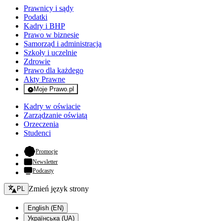
Prawnicy i sądy
Podatki
Kadry i BHP
Prawo w biznesie
Samorząd i administracja
Szkoły i uczelnie
Zdrowie
Prawo dla każdego
Akty Prawne
Moje Prawo.pl
- rejestracja i logowanie do serwisu
Kadry w oświacie
Zarządzanie oświatą
Orzeczenia
Studenci
- otwiera się w nowej karcie
Promocje
Newsletter
Podcasty
Zmień język - bieżący:
Zmień język strony
PL
English (EN)
Українська (UA)