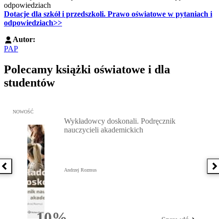
Dotacje dla szkół i przedszkoli. Prawo oświatowe w pytaniach i
odpowiedziach>>
Autor:
PAP
Polecamy książki oświatowe i dla
studentów
Przejdź do: Wykładowcy doskonali. Podręcznik nauczycieli akadem
NOWOŚĆ
Wykładowcy doskonali. Podręcznik
nauczycieli akademickich
Poprzednia książka
N
Andrzej Rozmus
10%