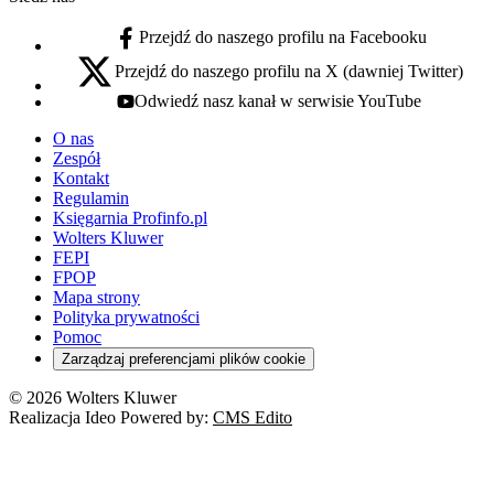
Przejdź do naszego profilu na Facebooku
facebook - otwiera się w nowej karcie
Przejdź do naszego profilu na X (dawniej Twitter)
x - otwiera się w nowej karcie
Odwiedź nasz kanał w serwisie YouTube
youtube - otwiera się w nowej karcie
O nas
Zespół
Kontakt
Regulamin
Księgarnia Profinfo.pl
Wolters Kluwer
FEPI
FPOP
Mapa strony
Polityka prywatności
Pomoc
Zarządzaj preferencjami plików cookie
© 2026 Wolters Kluwer
Realizacja Ideo Powered by:
CMS Edito