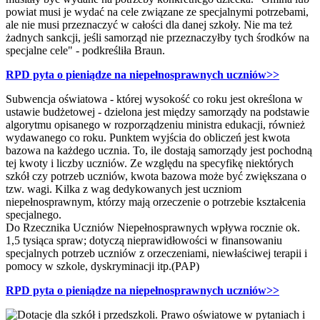
powiat musi je wydać na cele związane ze specjalnymi potrzebami,
ale nie musi przeznaczyć w całości dla danej szkoły. Nie ma też
żadnych sankcji, jeśli samorząd nie przeznaczyłby tych środków na
specjalne cele" - podkreśliła Braun.
RPD pyta o pieniądze na niepełnosprawnych uczniów>>
Subwencja oświatowa - której wysokość co roku jest określona w
ustawie budżetowej - dzielona jest między samorządy na podstawie
algorytmu opisanego w rozporządzeniu ministra edukacji, również
wydawanego co roku. Punktem wyjścia do obliczeń jest kwota
bazowa na każdego ucznia. To, ile dostają samorządy jest pochodną
tej kwoty i liczby uczniów. Ze względu na specyfikę niektórych
szkół czy potrzeb uczniów, kwota bazowa może być zwiększana o
tzw. wagi. Kilka z wag dedykowanych jest uczniom
niepełnosprawnym, którzy mają orzeczenie o potrzebie kształcenia
specjalnego.
Do Rzecznika Uczniów Niepełnosprawnych wpływa rocznie ok.
1,5 tysiąca spraw; dotyczą nieprawidłowości w finansowaniu
specjalnych potrzeb uczniów z orzeczeniami, niewłaściwej terapii i
pomocy w szkole, dyskryminacji itp.(PAP)
RPD pyta o pieniądze na niepełnosprawnych uczniów>>