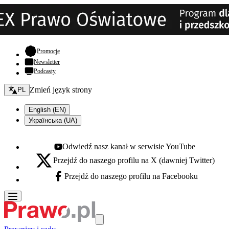
- otwiera się w nowej karcie
Promocje
Newsletter
Podcasty
Zmień język - bieżący:
Zmień język strony
PL
English (EN)
Українська (UA)
Odwiedź nasz kanał w serwisie YouTube
Youtube - otwiera się w nowej karcie
Przejdź do naszego profilu na X (dawniej Twitter)
X - otwiera się w nowej karcie
Przejdź do naszego profilu na Facebooku
Facebook - otwiera się w nowej karcie