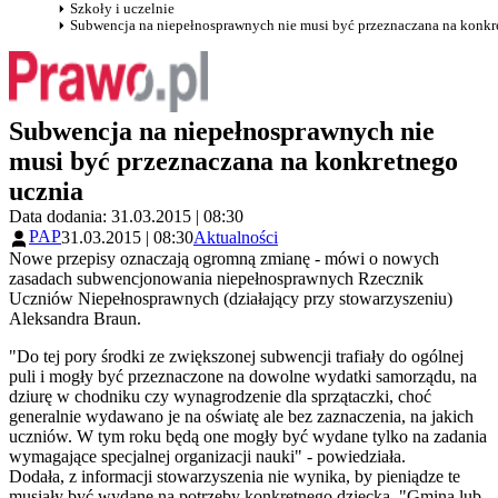
Szkoły i uczelnie
Subwencja na niepełnosprawnych nie musi być przeznaczana na konkr
Subwencja na niepełnosprawnych nie
musi być przeznaczana na konkretnego
ucznia
Data dodania: 31.03.2015 | 08:30
PAP
31.03.2015 | 08:30
Aktualności
Nowe przepisy oznaczają ogromną zmianę - mówi o nowych
zasadach subwencjonowania niepełnosprawnych Rzecznik
Uczniów Niepełnosprawnych (działający przy stowarzyszeniu)
Aleksandra Braun.
"Do tej pory środki ze zwiększonej subwencji trafiały do ogólnej
puli i mogły być przeznaczone na dowolne wydatki samorządu, na
dziurę w chodniku czy wynagrodzenie dla sprzątaczki, choć
generalnie wydawano je na oświatę ale bez zaznaczenia, na jakich
uczniów. W tym roku będą one mogły być wydane tylko na zadania
wymagające specjalnej organizacji nauki" - powiedziała.
Dodała, z informacji stowarzyszenia nie wynika, by pieniądze te
musiały być wydane na potrzeby konkretnego dziecka. "Gmina lub