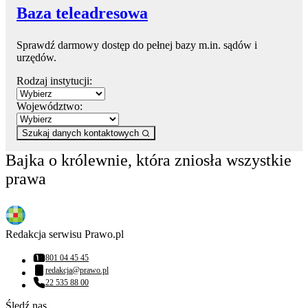
Baza teleadresowa
Sprawdź darmowy dostęp do pełnej bazy m.in. sądów i
urzędów.
Rodzaj instytucji:
Województwo:
Szukaj danych kontaktowych
Bajka o królewnie, która zniosła wszystkie
prawa
Redakcja serwisu Prawo.pl
801 04 45 45
Numer telefonu:
redakcja@prawo.pl
Adres email:
22 535 88 00
Numer telefonu:
Śledź nas