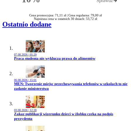
Sprawdź
Rabatu
Cena promocyjna: 71,11 zł |
Cena regularna: 79,00 zł
Najniższa cena w ostatnich 30 dniach: 53,72 zł
Ostatnio dodane
07.08.2026 | 05:29
Przejdź do artykułu:
Praca studenta nie wyklucza prawa do alimentów
06.08.2026 | 15:01
Przejdź do artykułu:
MEN: Tworzenie miejsc przechowywania telefonów w szkołach to nie
zadanie ministerstwa
03.08.2026 | 12:28
Przejdź do artykułu:
Zakaz publikacji wizerunku dzieci w żłobku czeka na podpis
prezydenta