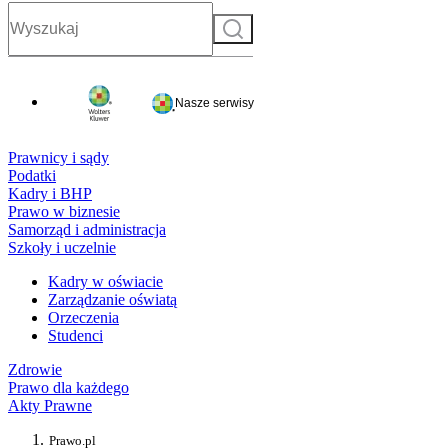
Szukaj
Nasze serwisy
Prawnicy i sądy
Podatki
Kadry i BHP
Prawo w biznesie
Samorząd i administracja
Szkoły i uczelnie
Kadry w oświacie
Zarządzanie oświatą
Orzeczenia
Studenci
Zdrowie
Prawo dla każdego
Akty Prawne
Prawo.pl