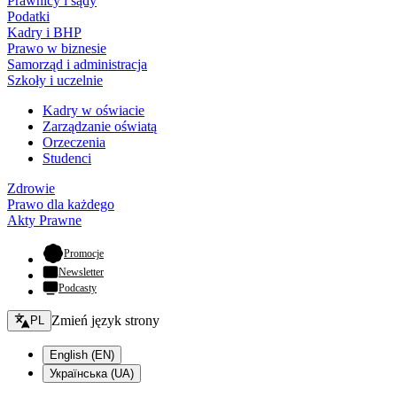
Prawnicy i sądy
Podatki
Kadry i BHP
Prawo w biznesie
Samorząd i administracja
Szkoły i uczelnie
Kadry w oświacie
Zarządzanie oświatą
Orzeczenia
Studenci
Zdrowie
Prawo dla każdego
Akty Prawne
- otwiera się w nowej karcie
Promocje
Newsletter
Podcasty
Zmień język - bieżący:
Zmień język strony
PL
English (EN)
Українська (UA)