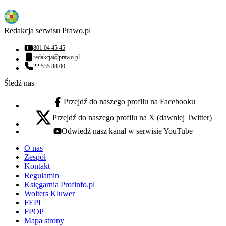
Redakcja serwisu Prawo.pl
801 04 45 45
Numer telefonu:
redakcja@prawo.pl
Adres email:
22 535 88 00
Numer telefonu:
Śledź nas
Przejdź do naszego profilu na Facebooku
facebook - otwiera się w nowej karcie
Przejdź do naszego profilu na X (dawniej Twitter)
x - otwiera się w nowej karcie
Odwiedź nasz kanał w serwisie YouTube
youtube - otwiera się w nowej karcie
O nas
Zespół
Kontakt
Regulamin
Księgarnia Profinfo.pl
Wolters Kluwer
FEPI
FPOP
Mapa strony