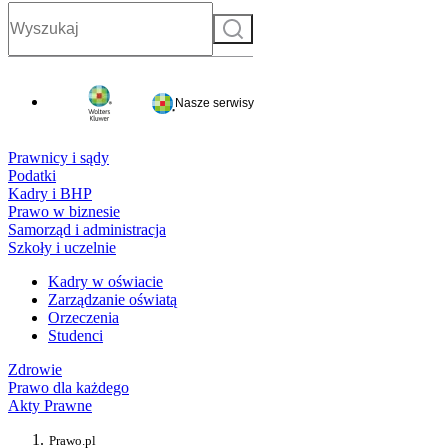
Szukaj
Nasze serwisy
Prawnicy i sądy
Podatki
Kadry i BHP
Prawo w biznesie
Samorząd i administracja
Szkoły i uczelnie
Kadry w oświacie
Zarządzanie oświatą
Orzeczenia
Studenci
Zdrowie
Prawo dla każdego
Akty Prawne
Prawo.pl