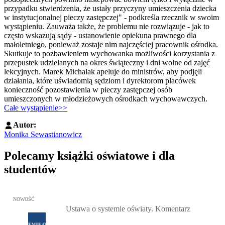
przypadku stwierdzenia, że ustały przyczyny umieszczenia dziecka
w instytucjonalnej pieczy zastępczej" - podkreśla rzecznik w swoim
wystąpieniu. Zauważa także, że problemu nie rozwiązuje - jak to
często wskazują sądy - ustanowienie opiekuna prawnego dla
małoletniego, ponieważ zostaje nim najczęściej pracownik ośrodka.
Skutkuje to pozbawieniem wychowanka możliwości korzystania z
przepustek udzielanych na okres świąteczny i dni wolne od zajęć
lekcyjnych. Marek Michalak apeluje do ministrów, aby podjęli
działania, które uświadomią sędziom i dyrektorom placówek
konieczność pozostawienia w pieczy zastępczej osób
umieszczonych w młodzieżowych ośrodkach wychowawczych.
Całe wystąpienie>>
Autor:
Monika Sewastianowicz
Polecamy książki oświatowe i dla
studentów
Przejdź do: Ustawa o systemie oświaty. Komentarz, Mateusz Pilich 
NOWOŚĆ
Ustawa o systemie oświaty. Komentarz