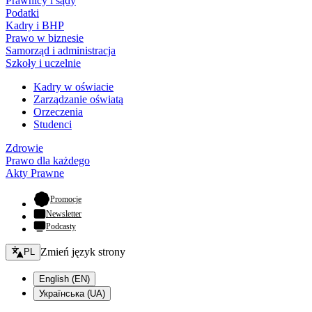
Prawnicy i sądy
Podatki
Kadry i BHP
Prawo w biznesie
Samorząd i administracja
Szkoły i uczelnie
Kadry w oświacie
Zarządzanie oświatą
Orzeczenia
Studenci
Zdrowie
Prawo dla każdego
Akty Prawne
- otwiera się w nowej karcie
Promocje
Newsletter
Podcasty
Zmień język - bieżący:
Zmień język strony
PL
English (EN)
Українська (UA)