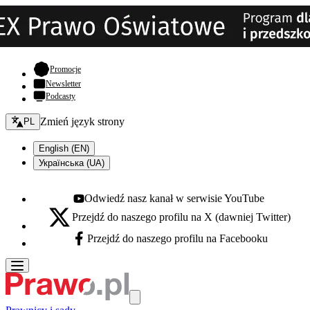
- otwiera się w nowej karcie
Promocje
Newsletter
Podcasty
Zmień język - bieżący:
Zmień język strony
PL
English (EN)
Українська (UA)
Odwiedź nasz kanał w serwisie YouTube
Youtube - otwiera się w nowej karcie
Przejdź do naszego profilu na X (dawniej Twitter)
X - otwiera się w nowej karcie
Przejdź do naszego profilu na Facebooku
Facebook - otwiera się w nowej karcie