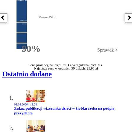
Mateusz Pilich
Poprzednia książka
N
90%
Sprawdź
Rabatu
Cena promocyjna: 25,90 zł |
Cena regularna: 259,00 zł
Najniższa cena w ostatnich 30 dniach: 25,90 zł
Ostatnio dodane
03.08.2026 | 12:28
Przejdź do artykułu:
Zakaz publikacji wizerunku dzieci w żłobku czeka na podpis
prezydenta