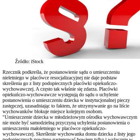
Źródło: iStock
Rzecznik podkreśla, że postanowienie sądu o umieszczeniu
nieletniego w placówce resocjalizacyjnej nie daje podstaw
skreślenia go z listy podopiecznych placówki opiekuńczo-
wychowawczej. A często tak właśnie się zdarza. Placówki
opiekuńczo-wychowawcze występują do sądu o uchylenie
postanowienia o umieszczeniu dziecka w instytucjonalnej pieczy
zastępczej, uzasadniając to faktem, że utrzymywanie go na liście
wychowanków blokuje miejsce kolejnym osobom.
"Umieszczenie dziecka w młodzieżowym ośrodku wychowawczym
nie może być samodzielną przyczyną uchylenia postanowienia o
umieszczeniu małoletniego w placówce opiekuńczo-
wychowawczej. Skreślenie wychowanka domu dziecka z listy jego
podopiecznych powinno nastepować bowiem tylko i wyłącznie w