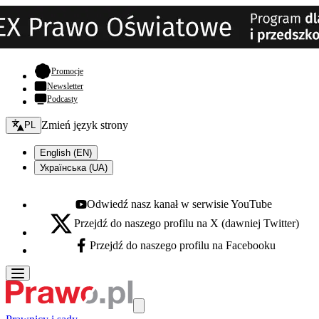
- otwiera się w nowej karcie
Promocje
Newsletter
Podcasty
Zmień język - bieżący:
Zmień język strony
PL
English (EN)
Українська (UA)
Odwiedź nasz kanał w serwisie YouTube
Youtube - otwiera się w nowej karcie
Przejdź do naszego profilu na X (dawniej Twitter)
X - otwiera się w nowej karcie
Przejdź do naszego profilu na Facebooku
Facebook - otwiera się w nowej karcie