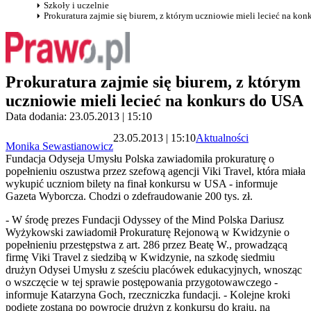
Szkoły i uczelnie
Prokuratura zajmie się biurem, z którym uczniowie mieli lecieć na ko
Prokuratura zajmie się biurem, z którym
uczniowie mieli lecieć na konkurs do USA
Data dodania: 23.05.2013 | 15:10
23.05.2013 | 15:10
Aktualności
Monika Sewastianowicz
Fundacja Odyseja Umysłu Polska zawiadomiła prokuraturę o
popełnieniu oszustwa przez szefową agencji Viki Travel, która miała
wykupić uczniom bilety na finał konkursu w USA - informuje
Gazeta Wyborcza. Chodzi o zdefraudowanie 200 tys. zł.
- W środę prezes Fundacji Odyssey of the Mind Polska Dariusz
Wyżykowski zawiadomił Prokuraturę Rejonową w Kwidzynie o
popełnieniu przestępstwa z art. 286 przez Beatę W., prowadzącą
firmę Viki Travel z siedzibą w Kwidzynie, na szkodę siedmiu
drużyn Odysei Umysłu z sześciu placówek edukacyjnych, wnosząc
o wszczęcie w tej sprawie postępowania przygotowawczego -
informuje Katarzyna Goch, rzeczniczka fundacji. - Kolejne kroki
podjęte zostaną po powrocie drużyn z konkursu do kraju, na