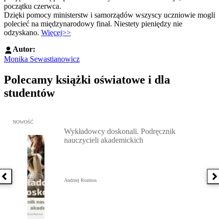
początku czerwca.
Dzięki pomocy ministerstw i samorządów wszyscy uczniowie mogli
polecieć na międzynarodowy finał. Niestety pieniędzy nie
odzyskano.
Więcej>>
Autor:
Monika Sewastianowicz
Polecamy książki oświatowe i dla
studentów
Przejdź do: Wykładowcy doskonali. Podręcznik nauczycieli akadem
NOWOŚĆ
Wykładowcy doskonali. Podręcznik
nauczycieli akademickich
Poprzednia książka
N
Andrzej Rozmus