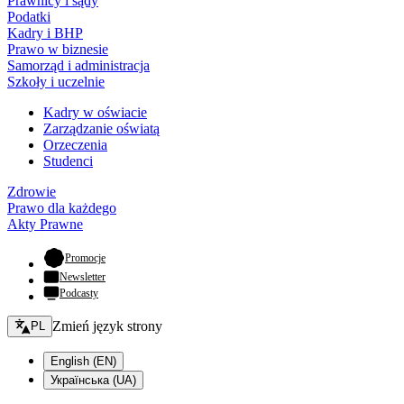
Prawnicy i sądy
Podatki
Kadry i BHP
Prawo w biznesie
Samorząd i administracja
Szkoły i uczelnie
Kadry w oświacie
Zarządzanie oświatą
Orzeczenia
Studenci
Zdrowie
Prawo dla każdego
Akty Prawne
- otwiera się w nowej karcie
Promocje
Newsletter
Podcasty
Zmień język - bieżący:
Zmień język strony
PL
English (EN)
Українська (UA)