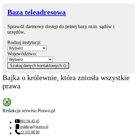
Baza teleadresowa
Sprawdź darmowy dostęp do pełnej bazy m.in. sądów i
urzędów.
Rodzaj instytucji:
Województwo:
Szukaj danych kontaktowych
Bajka o królewnie, która zniosła wszystkie
prawa
Redakcja serwisu Prawo.pl
801 04 45 45
Numer telefonu:
redakcja@prawo.pl
Adres email:
22 535 88 00
Numer telefonu: