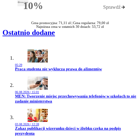
10%
Sprawdź
Rabatu
Cena promocyjna: 71,11 zł |
Cena regularna: 79,00 zł
Najniższa cena w ostatnich 30 dniach: 53,72 zł
Ostatnio dodane
05:29
Przejdź do artykułu:
Praca studenta nie wyklucza prawa do alimentów
06.08.2026 | 15:01
Przejdź do artykułu:
MEN: Tworzenie miejsc przechowywania telefonów w szkołach to nie
zadanie ministerstwa
03.08.2026 | 12:28
Przejdź do artykułu:
Zakaz publikacji wizerunku dzieci w żłobku czeka na podpis
prezydenta