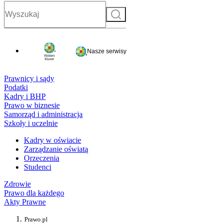
Szukaj
Nasze serwisy
Prawnicy i sądy
Podatki
Kadry i BHP
Prawo w biznesie
Samorząd i administracja
Szkoły i uczelnie
Kadry w oświacie
Zarządzanie oświatą
Orzeczenia
Studenci
Zdrowie
Prawo dla każdego
Akty Prawne
Prawo.pl