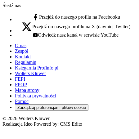
Śledź nas
Przejdź do naszego profilu na Facebooku
facebook - otwiera się w nowej karcie
Przejdź do naszego profilu na X (dawniej Twitter)
x - otwiera się w nowej karcie
Odwiedź nasz kanał w serwisie YouTube
youtube - otwiera się w nowej karcie
O nas
Zespół
Kontakt
Regulamin
Księgarnia Profinfo.pl
Wolters Kluwer
FEPI
FPOP
Mapa strony
Polityka prywatności
Pomoc
Zarządzaj preferencjami plików cookie
© 2026 Wolters Kluwer
Realizacja Ideo Powered by:
CMS Edito