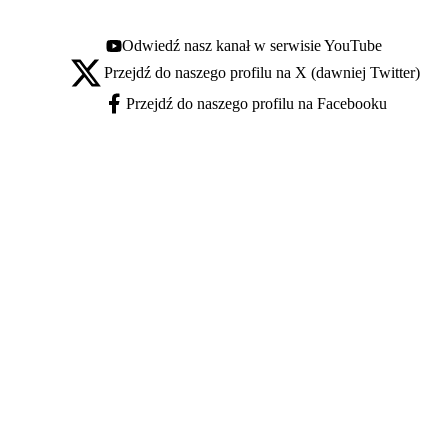
Odwiedź nasz kanał w serwisie YouTube
Youtube - otwiera się w nowej karcie
Przejdź do naszego profilu na X (dawniej Twitter)
X - otwiera się w nowej karcie
Przejdź do naszego profilu na Facebooku
Facebook - otwiera się w nowej karcie