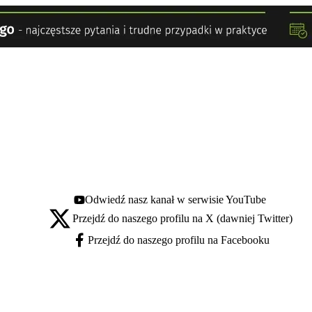
Odwiedź nasz kanał w serwisie YouTube
Youtube - otwiera się w nowej karcie
Przejdź do naszego profilu na X (dawniej Twitter)
X - otwiera się w nowej karcie
Przejdź do naszego profilu na Facebooku
Facebook - otwiera się w nowej karcie