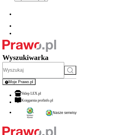
Wyszukiwarka
Szukaj
Moje Prawo.pl
- rejestracja i logowanie do serwisu
otwiera się w nowej karcie
Sklep LEX.pl
otwiera się w nowej karcie
Księgarnia profinfo.pl
Nasze serwisy