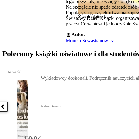
tego przyznały, nie wzięły do ręki n
Na szczęście nie spada odsetek osób d
Popularyzację czytelnictwa ma zape
Źródło: iStock
Światowy Dzień Książki organizowan
pisarza Cervantesa i jednocześnie Sz
Autor:
Monika Sewastianowicz
Polecamy książki oświatowe i dla studentó
Przejdź do: Wykładowcy doskonali. Podręcznik nauczycieli akadem
NOWOŚĆ
Wykładowcy doskonali. Podręcznik nauczycieli 
Andrzej Rozmus
Poprzednia książka