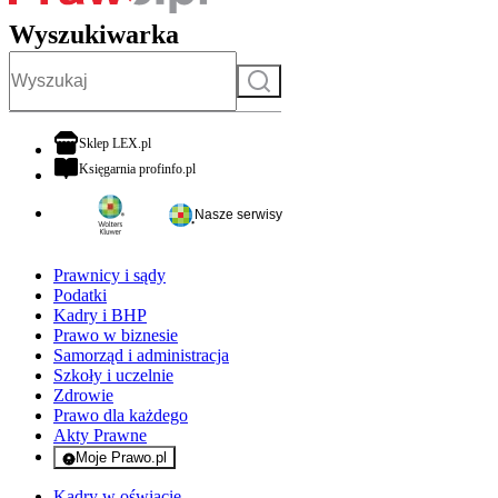
Wyszukiwarka
Szukaj
otwiera się w nowej karcie
Sklep LEX.pl
otwiera się w nowej karcie
Księgarnia profinfo.pl
Nasze serwisy
Prawnicy i sądy
Podatki
Kadry i BHP
Prawo w biznesie
Samorząd i administracja
Szkoły i uczelnie
Zdrowie
Prawo dla każdego
Akty Prawne
Moje Prawo.pl
- rejestracja i logowanie do serwisu
Kadry w oświacie