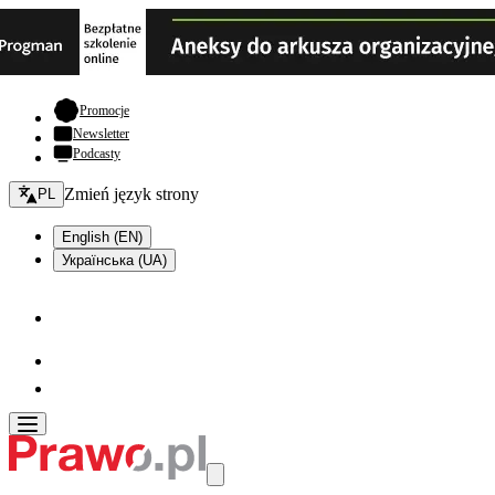
- otwiera się w nowej karcie
Promocje
Newsletter
Podcasty
Zmień język - bieżący:
Zmień język strony
PL
English (EN)
Українська (UA)