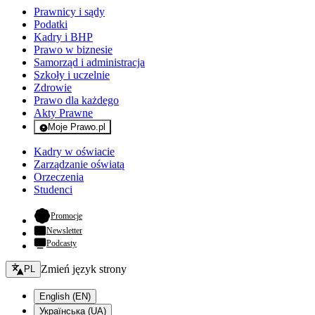
Prawnicy i sądy
Podatki
Kadry i BHP
Prawo w biznesie
Samorząd i administracja
Szkoły i uczelnie
Zdrowie
Prawo dla każdego
Akty Prawne
Moje Prawo.pl
- rejestracja i logowanie do serwisu
Kadry w oświacie
Zarządzanie oświatą
Orzeczenia
Studenci
- otwiera się w nowej karcie
Promocje
Newsletter
Podcasty
Zmień język - bieżący:
Zmień język strony
PL
English (EN)
Українська (UA)