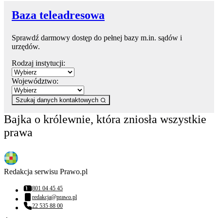
Baza teleadresowa
Sprawdź darmowy dostęp do pełnej bazy m.in. sądów i
urzędów.
Rodzaj instytucji:
Województwo:
Szukaj danych kontaktowych
Bajka o królewnie, która zniosła wszystkie
prawa
Redakcja serwisu Prawo.pl
801 04 45 45
Numer telefonu:
redakcja@prawo.pl
Adres email:
22 535 88 00
Numer telefonu: