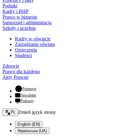
Prawnicy i sądy
Podatki
Kadry i BHP
Prawo w biznesie
Samorząd i administracja
Szkoły i uczelnie
Kadry w oświacie
Zarządzanie oświatą
Orzeczenia
Studenci
Zdrowie
Prawo dla każdego
Akty Prawne
- otwiera się w nowej karcie
Promocje
Newsletter
Podcasty
Zmień język - bieżący:
Zmień język strony
PL
English (EN)
Українська (UA)