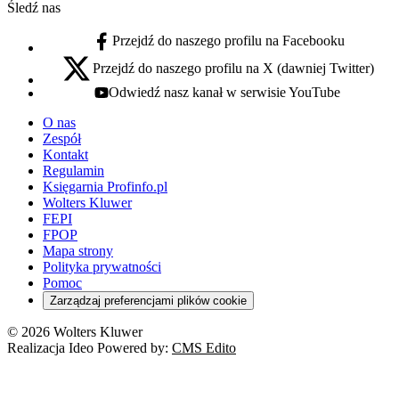
Śledź nas
Przejdź do naszego profilu na Facebooku
facebook - otwiera się w nowej karcie
Przejdź do naszego profilu na X (dawniej Twitter)
x - otwiera się w nowej karcie
Odwiedź nasz kanał w serwisie YouTube
youtube - otwiera się w nowej karcie
O nas
Zespół
Kontakt
Regulamin
Księgarnia Profinfo.pl
Wolters Kluwer
FEPI
FPOP
Mapa strony
Polityka prywatności
Pomoc
Zarządzaj preferencjami plików cookie
© 2026 Wolters Kluwer
Realizacja Ideo Powered by:
CMS Edito