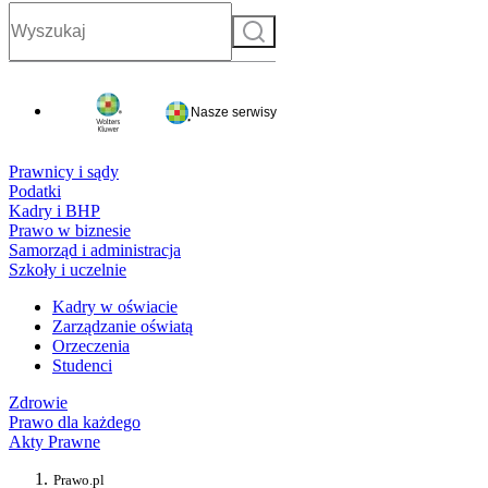
Szukaj
Nasze serwisy
Prawnicy i sądy
Podatki
Kadry i BHP
Prawo w biznesie
Samorząd i administracja
Szkoły i uczelnie
Kadry w oświacie
Zarządzanie oświatą
Orzeczenia
Studenci
Zdrowie
Prawo dla każdego
Akty Prawne
Prawo.pl