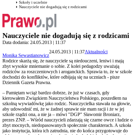
Szkoły i uczelnie
Nauczyciele nie dogadują się z rodzicami
Nauczyciele nie dogadują się z rodzicami
Data dodania: 24.05.2013 | 11:37
24.05.2013 | 11:37
Aktualności
Monika Sewastianowicz
Rodzice skarżą się, że nauczyciele są niedouczeni, leniwi i mają
zbyt wysokie mniemanie o sobie. Z kolei pedagodzy uważają
rodziców za roszczeniowych i aroganckich. Sprawia to, że w szkole
dochodzi do konfliktów, które odbijają się na uczniach - pisze
Dziennik Gazeta Prawna.
– Pamiętam wciąż bardzo dobrze, że już w czasach, gdy
kierowałem Związkiem Nauczycielstwa Polskiego, poszedłem na
szkolną wywiadówkę jako rodzic. Nauczycielka stawała na głowie,
aby udowodnić mi, że w żadnej sprawie nie mam racji i że w jej
szkole rządzi ona, a nie ja – mówi "DGP" Sławomir Broniarz,
prezes ZNP. – Wśród nauczycieli zdarzają się czarne owce i ludzie o
zbyt mocnych, niedopasowanych społecznie charakterach. A szkoła
jako instytucja, która ich zatrudnia, nie do końca przygotowuje do