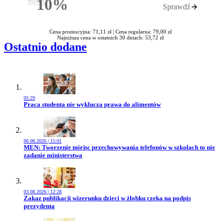
10%
Sprawdź
Rabatu
Cena promocyjna: 71,11 zł |
Cena regularna: 79,00 zł
Najniższa cena w ostatnich 30 dniach: 53,72 zł
Ostatnio dodane
05:29
Przejdź do artykułu:
Praca studenta nie wyklucza prawa do alimentów
06.08.2026 | 15:01
Przejdź do artykułu:
MEN: Tworzenie miejsc przechowywania telefonów w szkołach to nie
zadanie ministerstwa
03.08.2026 | 12:28
Przejdź do artykułu:
Zakaz publikacji wizerunku dzieci w żłobku czeka na podpis
prezydenta