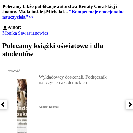
Polecamy także publikację autorstwa Renaty Góralskiej i
Joanny Madalińskiej-Michalak -
"Kompetencje emocjonalne
nauczyciela">>
Autor:
Monika Sewastianowicz
Polecamy książki oświatowe i dla
studentów
Przejdź do: Wykładowcy doskonali. Podręcznik nauczycieli akadem
NOWOŚĆ
Wykładowcy doskonali. Podręcznik
nauczycieli akademickich
Poprzednia książka
N
Andrzej Rozmus