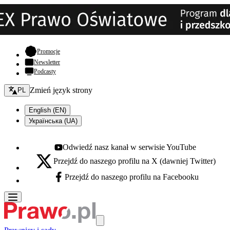
- otwiera się w nowej karcie
Promocje
Newsletter
Podcasty
Zmień język - bieżący:
Zmień język strony
PL
English (EN)
Українська (UA)
Odwiedź nasz kanał w serwisie YouTube
Youtube - otwiera się w nowej karcie
Przejdź do naszego profilu na X (dawniej Twitter)
X - otwiera się w nowej karcie
Przejdź do naszego profilu na Facebooku
Facebook - otwiera się w nowej karcie