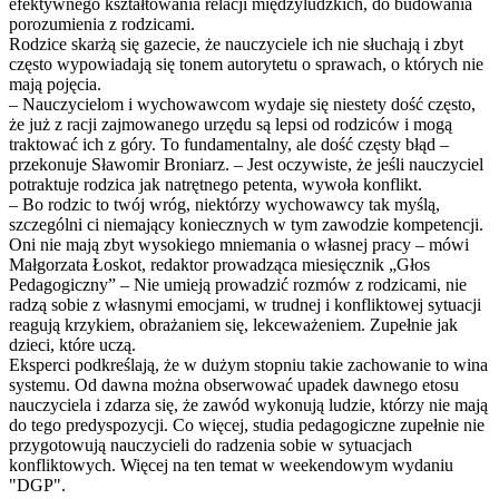
efektywnego kształtowania relacji międzyludzkich, do budowania
porozumienia z rodzicami.
Rodzice skarżą się gazecie, że nauczyciele ich nie słuchają i zbyt
często wypowiadają się tonem autorytetu o sprawach, o których nie
mają pojęcia.
– Nauczycielom i wychowawcom wydaje się niestety dość często,
że już z racji zajmowanego urzędu są lepsi od rodziców i mogą
traktować ich z góry. To fundamentalny, ale dość częsty błąd –
przekonuje Sławomir Broniarz. – Jest oczywiste, że jeśli nauczyciel
potraktuje rodzica jak natrętnego petenta, wywoła konflikt.
– Bo rodzic to twój wróg, niektórzy wychowawcy tak myślą,
szczególni ci niemający koniecznych w tym zawodzie kompetencji.
Oni nie mają zbyt wysokiego mniemania o własnej pracy – mówi
Małgorzata Łoskot, redaktor prowadząca miesięcznik „Głos
Pedagogiczny” – Nie umieją prowadzić rozmów z rodzicami, nie
radzą sobie z własnymi emocjami, w trudnej i konfliktowej sytuacji
reagują krzykiem, obrażaniem się, lekceważeniem. Zupełnie jak
dzieci, które uczą.
Eksperci podkreślają, że w dużym stopniu takie zachowanie to wina
systemu. Od dawna można obserwować upadek dawnego etosu
nauczyciela i zdarza się, że zawód wykonują ludzie, którzy nie mają
do tego predyspozycji. Co więcej, studia pedagogiczne zupełnie nie
przygotowują nauczycieli do radzenia sobie w sytuacjach
konfliktowych. Więcej na ten temat w weekendowym wydaniu
"DGP".