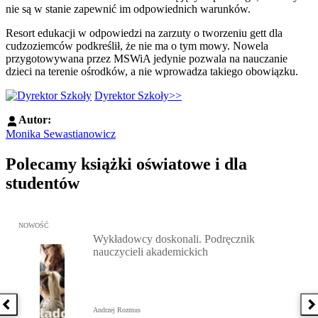
nie są w stanie zapewnić im odpowiednich warunków.
Resort edukacji w odpowiedzi na zarzuty o tworzeniu gett dla
cudzoziemców podkreślił, że nie ma o tym mowy. Nowela
przygotowywana przez MSWiA jedynie pozwala na nauczanie
dzieci na terenie ośrodków, a nie wprowadza takiego obowiązku.
Dyrektor Szkoły>>
Autor:
Monika Sewastianowicz
Polecamy książki oświatowe i dla
studentów
Przejdź do: Wykładowcy doskonali. Podręcznik nauczycieli akadem
NOWOŚĆ
Wykładowcy doskonali. Podręcznik
nauczycieli akademickich
Poprzednia książka
N
Andrzej Rozmus