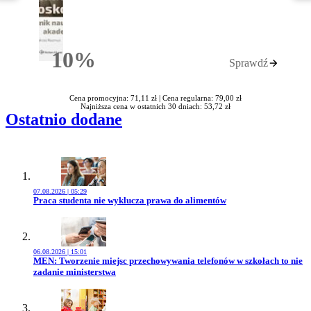
10%
Sprawdź
Rabatu
Cena promocyjna: 71,11 zł |
Cena regularna: 79,00 zł
Najniższa cena w ostatnich 30 dniach: 53,72 zł
Ostatnio dodane
07.08.2026 | 05:29
Przejdź do artykułu:
Praca studenta nie wyklucza prawa do alimentów
06.08.2026 | 15:01
Przejdź do artykułu:
MEN: Tworzenie miejsc przechowywania telefonów w szkołach to nie
zadanie ministerstwa