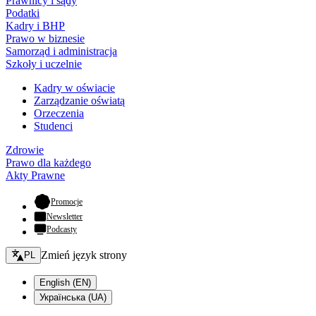
Prawnicy i sądy
Podatki
Kadry i BHP
Prawo w biznesie
Samorząd i administracja
Szkoły i uczelnie
Kadry w oświacie
Zarządzanie oświatą
Orzeczenia
Studenci
Zdrowie
Prawo dla każdego
Akty Prawne
- otwiera się w nowej karcie
Promocje
Newsletter
Podcasty
Zmień język - bieżący:
Zmień język strony
PL
English (EN)
Українська (UA)