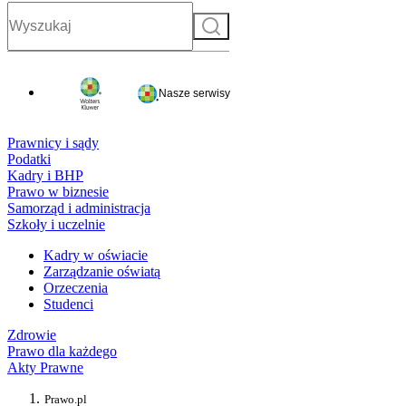
Szukaj
Nasze serwisy
Prawnicy i sądy
Podatki
Kadry i BHP
Prawo w biznesie
Samorząd i administracja
Szkoły i uczelnie
Kadry w oświacie
Zarządzanie oświatą
Orzeczenia
Studenci
Zdrowie
Prawo dla każdego
Akty Prawne
Prawo.pl