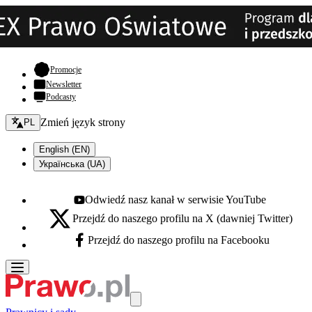
- otwiera się w nowej karcie
Promocje
Newsletter
Podcasty
Zmień język - bieżący:
Zmień język strony
PL
English (EN)
Українська (UA)
Odwiedź nasz kanał w serwisie YouTube
Youtube - otwiera się w nowej karcie
Przejdź do naszego profilu na X (dawniej Twitter)
X - otwiera się w nowej karcie
Przejdź do naszego profilu na Facebooku
Facebook - otwiera się w nowej karcie