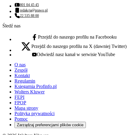
801 04 45 45
Numer telefonu:
redakcja@prawo.pl
Adres email:
22 535 88 00
Numer telefonu:
Śledź nas
Przejdź do naszego profilu na Facebooku
facebook - otwiera się w nowej karcie
Przejdź do naszego profilu na X (dawniej Twitter)
x - otwiera się w nowej karcie
Odwiedź nasz kanał w serwisie YouTube
youtube - otwiera się w nowej karcie
O nas
Zespół
Kontakt
Regulamin
Księgarnia Profinfo.pl
Wolters Kluwer
FEPI
FPOP
Mapa strony
Polityka prywatności
Pomoc
Zarządzaj preferencjami plików cookie