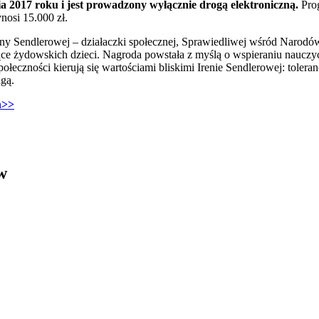
a 2017 roku i jest prowadzony wyłącznie drogą elektroniczną.
Pro
nosi 15.000 zł.
eny Sendlerowej – działaczki społecznej, Sprawiedliwej wśród Narodów
ce żydowskich dzieci. Nagroda powstała z myślą o wspieraniu nauczyci
ołeczności kierują się wartościami bliskimi Irenie Sendlerowej: toler
gą.
ń>>
w
- otwiera się w nowym oknie