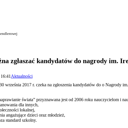
Sendlerowej
na zgłaszać kandydatów do nagrody im. Ir
 16:41
Aktualności
30 września 2017 r. czeka na zgłoszenia kandydatów do o Nagrody im.
aprawianie świata” przyznawana jest od 2006 roku nauczycielom i nau
zanowania dla innych,
ołeczności lokalnej,
ania angażujące dzieci oraz młodzież,
za standard szkolny.