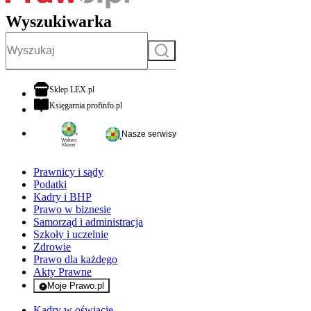
Wyszukiwarka
Szukaj
otwiera się w nowej karcie
Sklep LEX.pl
otwiera się w nowej karcie
Księgarnia profinfo.pl
Nasze serwisy
Prawnicy i sądy
Podatki
Kadry i BHP
Prawo w biznesie
Samorząd i administracja
Szkoły i uczelnie
Zdrowie
Prawo dla każdego
Akty Prawne
Moje Prawo.pl
- rejestracja i logowanie do serwisu
Kadry w oświacie