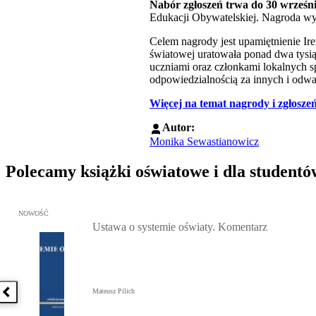
Nabór zgłoszeń trwa do 30 wrześni
Edukacji Obywatelskiej. Nagroda wy
Celem nagrody jest upamiętnienie Ir
światowej uratowała ponad dwa tysią
uczniami oraz członkami lokalnych sp
odpowiedzialnością za innych i odwa
Więcej na temat nagrody i zgłosze
Autor:
Monika Sewastianowicz
Polecamy książki oświatowe i dla studentó
Przejdź do: Ustawa o systemie oświaty. Komentarz, Mateusz Pilich 
NOWOŚĆ
Ustawa o systemie oświaty. Komentarz
Mateusz Pilich
Poprzednia książka