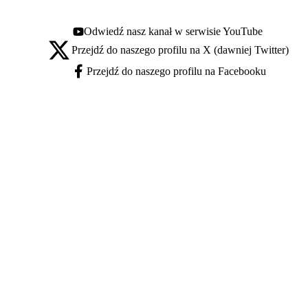
Odwiedź nasz kanał w serwisie YouTube
Youtube - otwiera się w nowej karcie
Przejdź do naszego profilu na X (dawniej Twitter)
X - otwiera się w nowej karcie
Przejdź do naszego profilu na Facebooku
Facebook - otwiera się w nowej karcie