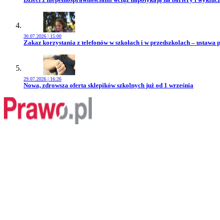
30.07.2026 | 15:00
Przejdź do artykułu:
Zakaz korzystania z telefonów w szkołach i w przedszkolach – ustawa 
29.07.2026 | 16:26
Przejdź do artykułu:
Nowa, zdrowsza oferta sklepików szkolnych już od 1 września