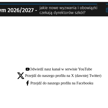
Odwiedź nasz kanał w serwisie YouTube
Youtube - otwiera się w nowej karcie
Przejdź do naszego profilu na X (dawniej Twitter)
X - otwiera się w nowej karcie
Przejdź do naszego profilu na Facebooku
Facebook - otwiera się w nowej karcie