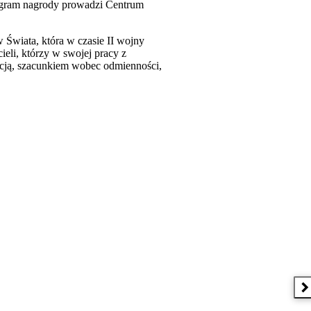
gram nagrody prowadzi Centrum
 Świata, która w czasie II wojny
eli, którzy w swojej pracy z
ancją, szacunkiem wobec odmienności,
N