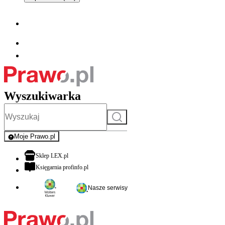
Wyszukiwarka
Szukaj
Moje Prawo.pl
- rejestracja i logowanie do serwisu
otwiera się w nowej karcie
Sklep LEX.pl
otwiera się w nowej karcie
Księgarnia profinfo.pl
Nasze serwisy