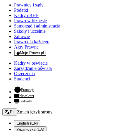
Prawnicy i sądy
Podatki
Kadry i BHP
Prawo w biznesie
Samorząd i administracja
Szkoły i uczelnie
Zdrowie
Prawo dla każdego
Akty Prawne
Moje Prawo.pl
- rejestracja i logowanie do serwisu
Kadry w oświacie
Zarządzanie oświatą
Orzeczenia
Studenci
- otwiera się w nowej karcie
Promocje
Newsletter
Podcasty
Zmień język - bieżący:
Zmień język strony
PL
English (EN)
Українська (UA)