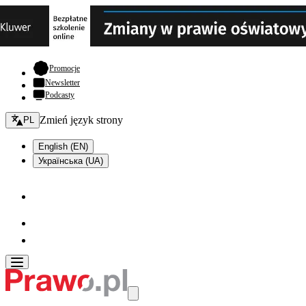
- otwiera się w nowej karcie
Promocje
Newsletter
Podcasty
Zmień język - bieżący:
Zmień język strony
PL
English (EN)
Українська (UA)