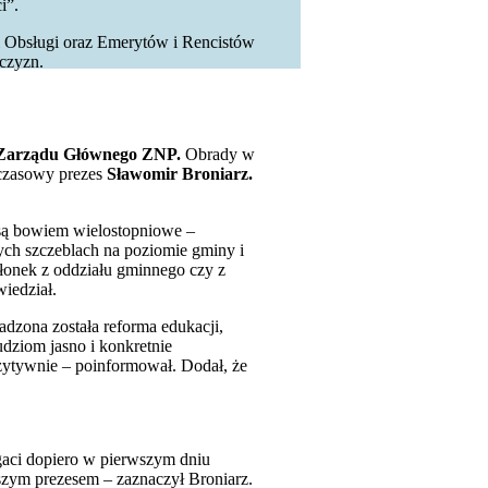
i”.
i Obsługi oraz Emerytów i Rencistów
żczyzn.
 Zarządu Głównego ZNP.
Obrady w
hczasowy prezes
Sławomir Broniarz.
 są bowiem wielostopniowe –
zych szczeblach na poziomie gminy i
złonek z oddziału gminnego czy z
iedział.
adzona została reforma edukacji,
udziom jasno i konkretnie
ozytywnie – poinformował. Dodał, że
egaci dopiero w pierwszym dniu
szym prezesem – zaznaczył Broniarz.