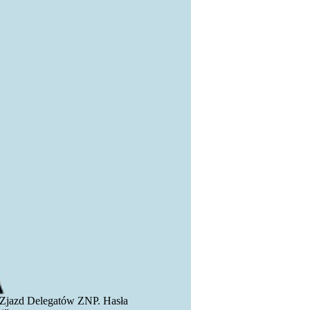
 Zjazd Delegatów ZNP. Hasła