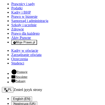
Prawnicy i sądy
Podatki
Kadry i BHP
Prawo w biznesie
Samorząd i administracja
Szkoły i uczelnie
Zdrowie
Prawo dla każdego
Akty Prawne
Moje Prawo.pl
- rejestracja i logowanie do serwisu
Kadry w oświacie
Zarządzanie oświatą
Orzeczenia
Studenci
- otwiera się w nowej karcie
Promocje
Newsletter
Podcasty
Zmień język - bieżący:
Zmień język strony
PL
English (EN)
Українська (UA)