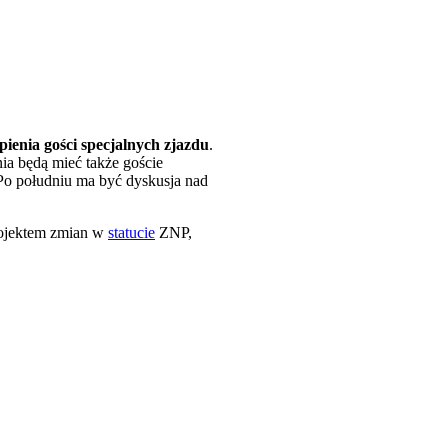
enia gości specjalnych zjazdu
.
ia będą mieć także goście
Po południu ma być dyskusja nad
projektem zmian w
statucie
ZNP,