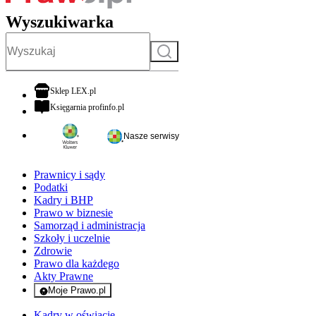
Wyszukiwarka
Szukaj
otwiera się w nowej karcie
Sklep LEX.pl
otwiera się w nowej karcie
Księgarnia profinfo.pl
Nasze serwisy
Prawnicy i sądy
Podatki
Kadry i BHP
Prawo w biznesie
Samorząd i administracja
Szkoły i uczelnie
Zdrowie
Prawo dla każdego
Akty Prawne
Moje Prawo.pl
- rejestracja i logowanie do serwisu
Kadry w oświacie