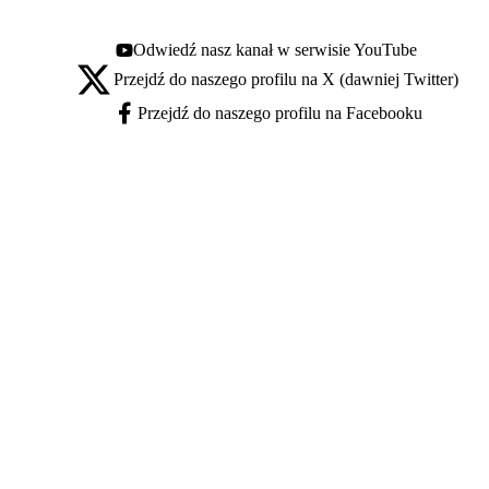
Odwiedź nasz kanał w serwisie YouTube
Youtube - otwiera się w nowej karcie
Przejdź do naszego profilu na X (dawniej Twitter)
X - otwiera się w nowej karcie
Przejdź do naszego profilu na Facebooku
Facebook - otwiera się w nowej karcie