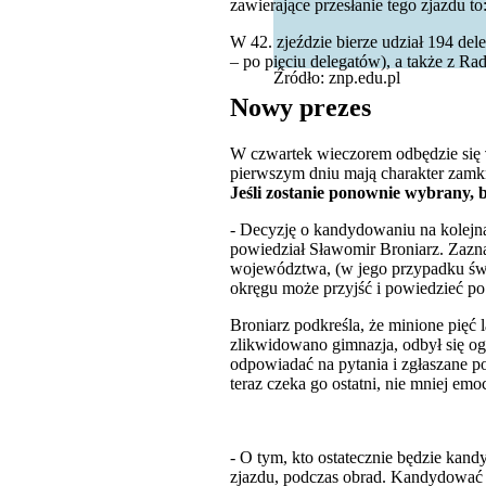
zawierające przesłanie tego zjazdu 
W 42. zjeździe bierze udział 194 d
– po pięciu delegatów), a także z R
Źródło: znp.edu.pl
Nowy prezes
W czwartek wieczorem odbędzie się
pierwszym dniu mają charakter zamk
Jeśli zostanie ponownie wybrany, b
- Decyzję o kandydowaniu na kolejną
powiedział Sławomir Broniarz. Zaznac
województwa, (w jego przypadku święt
okręgu może przyjść i powiedzieć po
Broniarz podkreśla, że minione pięć 
zlikwidowano gimnazja, odbył się ogó
odpowiadać na pytania i zgłaszane p
teraz czeka go ostatni, nie mniej emoc
- O tym, kto ostatecznie będzie kan
zjazdu, podczas obrad. Kandydować m