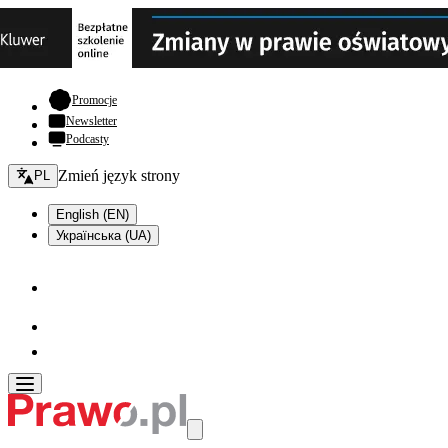
- otwiera się w nowej karcie
Promocje
Newsletter
Podcasty
Zmień język - bieżący:
Zmień język strony
PL
English (EN)
Українська (UA)