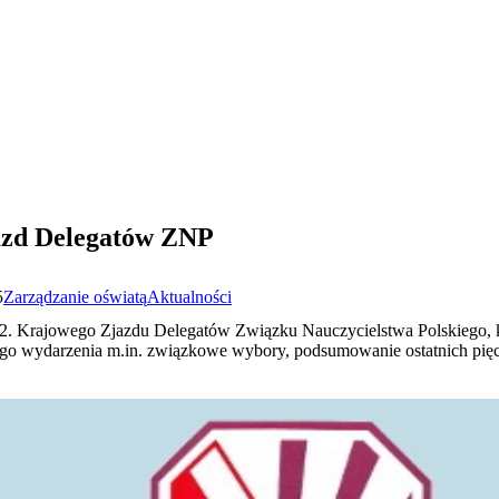
azd Delegatów ZNP
5
Zarządzanie oświatą
Aktualności
42. Krajowego Zjazdu Delegatów Związku Nauczycielstwa Polskiego, k
 wydarzenia m.in. związkowe wybory, podsumowanie ostatnich pięciu la