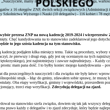
to: „Nauczyciele, mamy moc” oraz „Odpowiedzialność, odwaga, wartośc
elegatów z 16 okręgów ZNP, dwóch sekcji związkowych (Administracji 
ady Szkolnictwa Wyższego i Nauki (10 delegatów) - 116 kobiet i 78 mę
wybór prezesa ZNP na nową kadencję 2019-2024 i wiceprezesów
nięty. Chęć kandydowania na to stanowisko zadeklarował jego dotyc
ędzie to jego szósta kadencja na tym stanowisku.
 kadencję podjąłem kilka miesięcy temu. Takie są procedury, wybory
zył, że pierwszy i drugi etap, gdy jest się ocenianym na tych najniżs
okrzyskiego), jest najistotniejszy i zawsze najtrudniejszy. - Każdy c
 prostu: mam pana dość. I to byłby koniec mojego kandydowania – pow
lat dla poszczególnych nauczycieli i dla związku nie były łatwe: wprow
lnopolski strajk. - Idąc do gminy, zdawałem sobie sprawę, że muszę l
ostulaty. Oba etapy weryfikacji, gminny i wojewódzki, przeszedłem p
jonujący, trzeci etap weryfikacji.
Zdecydują delegacji na zjazd.
dydował na stanowisko szefa związku, dowiem się tak jak wszyscy del
a prawo każdy z delegatów i to zjazd zdecyduje, który będzie najlep