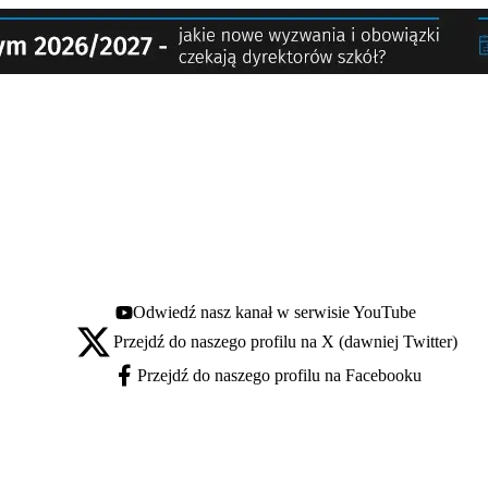
Odwiedź nasz kanał w serwisie YouTube
Youtube - otwiera się w nowej karcie
Przejdź do naszego profilu na X (dawniej Twitter)
X - otwiera się w nowej karcie
Przejdź do naszego profilu na Facebooku
Facebook - otwiera się w nowej karcie