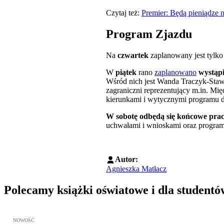
Czytaj też:
Premier: Będą pieniądze 
Program Zjazdu
Na
czwartek
zaplanowany jest tylk
W
piątek
rano
zaplanowano
wystąpi
Wśród nich jest Wanda Traczyk-Staws
zagraniczni reprezentujący m.in. M
kierunkami i wytycznymi programu d
W sobotę odbędą się końcowe pra
uchwałami i wnioskami oraz progra
Autor:
Agnieszka Matłacz
Polecamy książki oświatowe i dla studentó
Przejdź do: Wykładowcy doskonali. Podręcznik nauczycieli akadem
NOWOŚĆ