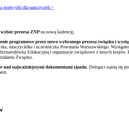
na podwyżki dla nauczycieli >
o
wybór prezesa ZNP
na nową kadencję.
enie programowe przez nowo wybranego prezesa związku i wystąpi
ka, nauczycielka i uczestniczka Powstania Warszawskiego. Wystąpien
iędzynarodówkę Edukacyjną i organizacje związkowe z innych krajów. 
ziałania Związku.
ce nad najważniejszymi dokumentami zjazdu
. Delegaci zajmą się 
mem.
w
ickich, Andrzej Rozmus - otwiera się w nowym oknie