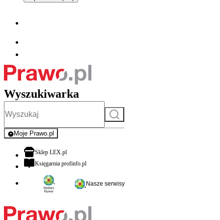
Wyszukiwarka
Szukaj
Moje Prawo.pl
- rejestracja i logowanie do serwisu
otwiera się w nowej karcie
Sklep LEX.pl
otwiera się w nowej karcie
Księgarnia profinfo.pl
Nasze serwisy