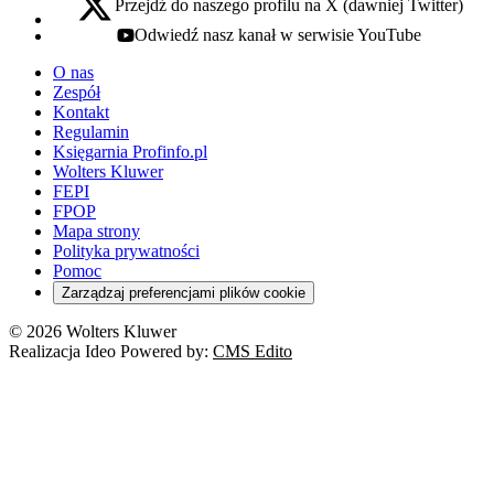
Przejdź do naszego profilu na X (dawniej Twitter)
x - otwiera się w nowej karcie
Odwiedź nasz kanał w serwisie YouTube
youtube - otwiera się w nowej karcie
O nas
Zespół
Kontakt
Regulamin
Księgarnia Profinfo.pl
Wolters Kluwer
FEPI
FPOP
Mapa strony
Polityka prywatności
Pomoc
Zarządzaj preferencjami plików cookie
© 2026 Wolters Kluwer
Realizacja Ideo Powered by:
CMS Edito