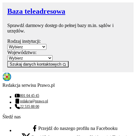
Baza teleadresowa
Sprawdź darmowy dostęp do pełnej bazy m.in. sądów i
urzędów.
Rodzaj instytucji:
Województwo:
Szukaj danych kontaktowych
Redakcja serwisu Prawo.pl
801 04 45 45
Numer telefonu:
redakcja@prawo.pl
Adres email:
22 535 88 00
Numer telefonu:
Śledź nas
Przejdź do naszego profilu na Facebooku
facebook - otwiera się w nowej karcie