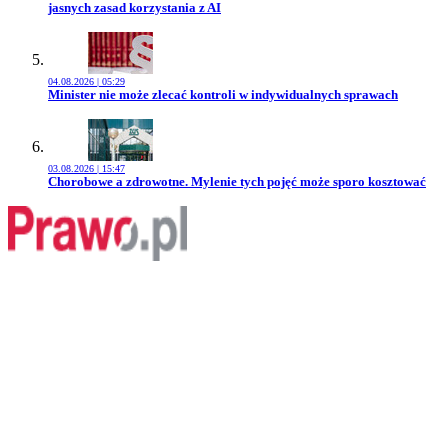
jasnych zasad korzystania z AI
04.08.2026 | 05:29
Przejdź do artykułu:
Minister nie może zlecać kontroli w indywidualnych sprawach
03.08.2026 | 15:47
Przejdź do artykułu:
Chorobowe a zdrowotne. Mylenie tych pojęć może sporo kosztować