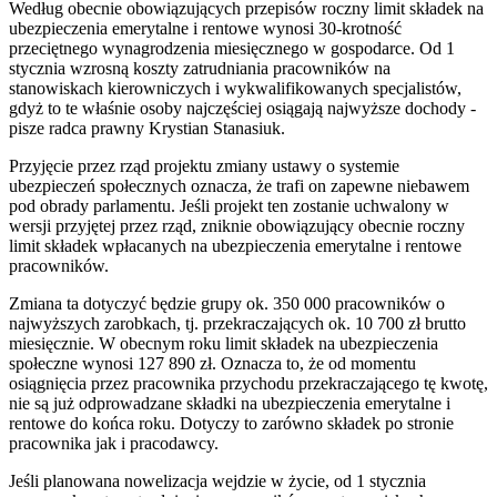
Według obecnie obowiązujących przepisów roczny limit składek na
ubezpieczenia emerytalne i rentowe wynosi 30-krotność
przeciętnego wynagrodzenia miesięcznego w gospodarce. Od 1
stycznia wzrosną koszty zatrudniania pracowników na
stanowiskach kierowniczych i wykwalifikowanych specjalistów,
gdyż to te właśnie osoby najczęściej osiągają najwyższe dochody -
pisze radca prawny Krystian Stanasiuk.
Przyjęcie przez rząd projektu zmiany ustawy o systemie
ubezpieczeń społecznych oznacza, że trafi on zapewne niebawem
pod obrady parlamentu. Jeśli projekt ten zostanie uchwalony w
wersji przyjętej przez rząd, zniknie obowiązujący obecnie roczny
limit składek wpłacanych na ubezpieczenia emerytalne i rentowe
pracowników.
Zmiana ta dotyczyć będzie grupy ok. 350 000 pracowników o
najwyższych zarobkach, tj. przekraczających ok. 10 700 zł brutto
miesięcznie. W obecnym roku limit składek na ubezpieczenia
społeczne wynosi 127 890 zł. Oznacza to, że od momentu
osiągnięcia przez pracownika przychodu przekraczającego tę kwotę,
nie są już odprowadzane składki na ubezpieczenia emerytalne i
rentowe do końca roku. Dotyczy to zarówno składek po stronie
pracownika jak i pracodawcy.
Jeśli planowana nowelizacja wejdzie w życie, od 1 stycznia