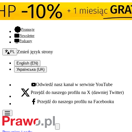
- otwiera się w nowej karcie
Promocje
Newsletter
Podcasty
Zmień język - bieżący:
Zmień język strony
PL
English (EN)
Українська (UA)
Odwiedź nasz kanał w serwisie YouTube
Youtube - otwiera się w nowej karcie
Przejdź do naszego profilu na X (dawniej Twitter)
X - otwiera się w nowej karcie
Przejdź do naszego profilu na Facebooku
Facebook - otwiera się w nowej karcie