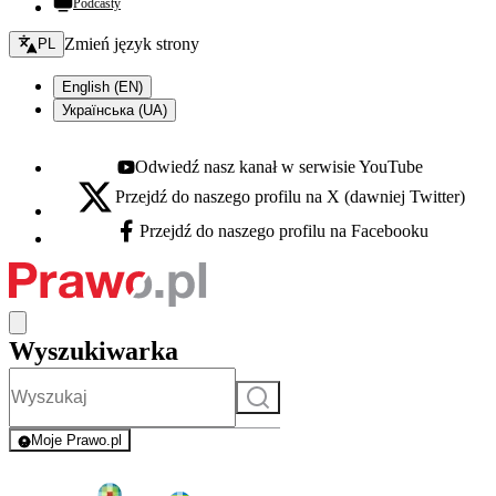
Podcasty
Zmień język - bieżący:
Zmień język strony
PL
English (EN)
Українська (UA)
Odwiedź nasz kanał w serwisie YouTube
Youtube - otwiera się w nowej karcie
Przejdź do naszego profilu na X (dawniej Twitter)
X - otwiera się w nowej karcie
Przejdź do naszego profilu na Facebooku
Facebook - otwiera się w nowej karcie
Wyszukiwarka
Szukaj
Moje Prawo.pl
- rejestracja i logowanie do serwisu