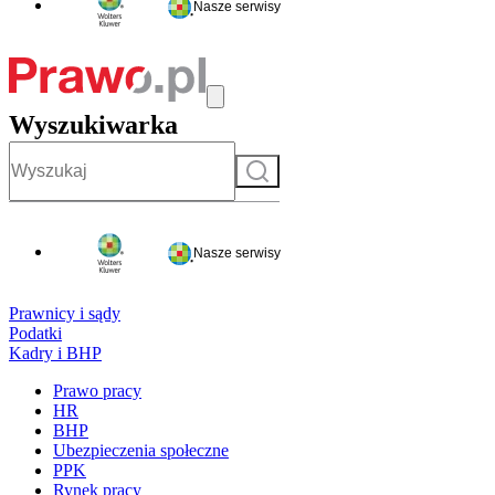
Nasze serwisy
Wyszukiwarka
Szukaj
Nasze serwisy
Prawnicy i sądy
Podatki
Kadry i BHP
Prawo pracy
HR
BHP
Ubezpieczenia społeczne
PPK
Rynek pracy