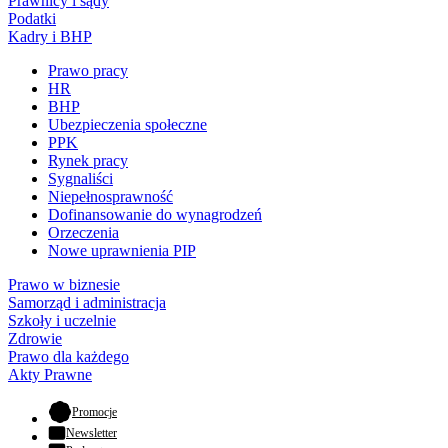
Prawnicy i sądy
Podatki
Kadry i BHP
Prawo pracy
HR
BHP
Ubezpieczenia społeczne
PPK
Rynek pracy
Sygnaliści
Niepełnosprawność
Dofinansowanie do wynagrodzeń
Orzeczenia
Nowe uprawnienia PIP
Prawo w biznesie
Samorząd i administracja
Szkoły i uczelnie
Zdrowie
Prawo dla każdego
Akty Prawne
- otwiera się w nowej karcie
Promocje
Newsletter