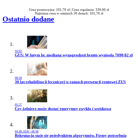
Cena promocyjna: 101,70 zł |
Cena regularna: 339,00 zł
Najniższa cena w ostatnich 30 dniach: 101,70 zł
Ostatnio dodane
16:02
Przejdź do artykułu:
GUS: W lutym br. mediana wynagrodzeń brutto wyniosła 7690,82 zł
08:58
Przejdź do artykułu:
30 lat rehabilitacji leczniczej w ramach prewencji rentowej ZUS
05:27
Przejdź do artykułu:
Czy żołnierz może dostać emeryturę zwykłą i wojskową
04.08.2026 | 08:38
Przejdź do artykułu:
Rekrutacja staje się pojedynkiem algorytmów. Firmy potrzebują