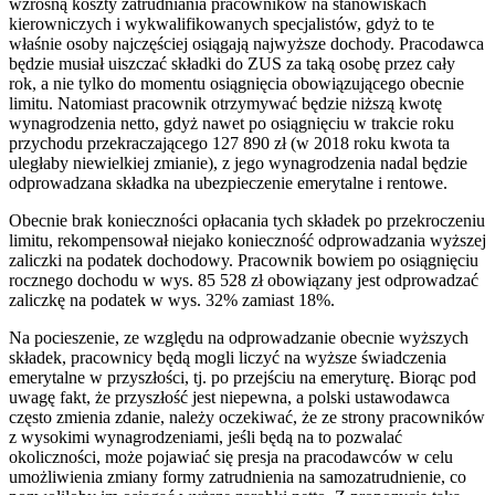
wzrosną koszty zatrudniania pracowników na stanowiskach
kierowniczych i wykwalifikowanych specjalistów, gdyż to te
właśnie osoby najczęściej osiągają najwyższe dochody. Pracodawca
będzie musiał uiszczać składki do ZUS za taką osobę przez cały
rok, a nie tylko do momentu osiągnięcia obowiązującego obecnie
limitu. Natomiast pracownik otrzymywać będzie niższą kwotę
wynagrodzenia netto, gdyż nawet po osiągnięciu w trakcie roku
przychodu przekraczającego 127 890 zł (w 2018 roku kwota ta
uległaby niewielkiej zmianie), z jego wynagrodzenia nadal będzie
odprowadzana składka na ubezpieczenie emerytalne i rentowe.
Obecnie brak konieczności opłacania tych składek po przekroczeniu
limitu, rekompensował niejako konieczność odprowadzania wyższej
zaliczki na podatek dochodowy. Pracownik bowiem po osiągnięciu
rocznego dochodu w wys. 85 528 zł obowiązany jest odprowadzać
zaliczkę na podatek w wys. 32% zamiast 18%.
Na pocieszenie, ze względu na odprowadzanie obecnie wyższych
składek, pracownicy będą mogli liczyć na wyższe świadczenia
emerytalne w przyszłości, tj. po przejściu na emeryturę. Biorąc pod
uwagę fakt, że przyszłość jest niepewna, a polski ustawodawca
często zmienia zdanie, należy oczekiwać, że ze strony pracowników
z wysokimi wynagrodzeniami, jeśli będą na to pozwalać
okoliczności, może pojawiać się presja na pracodawców w celu
umożliwienia zmiany formy zatrudnienia na samozatrudnienie, co