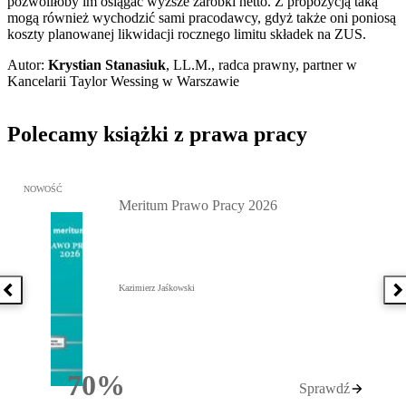
pozwoliłoby im osiągać wyższe zarobki netto. Z propozycją taką
mogą również wychodzić sami pracodawcy, gdyż także oni poniosą
koszty planowanej likwidacji rocznego limitu składek na ZUS.
Autor:
Krystian Stanasiuk
, LL.M., radca prawny, partner w
Kancelarii Taylor Wessing w Warszawie
Polecamy książki z prawa pracy
Przejdź do: Meritum Prawo Pracy 2026, Kazimierz Jaśkowski - otw
NOWOŚĆ
Meritum Prawo Pracy 2026
Kazimierz Jaśkowski
Poprzednia książka
N
70%
Sprawdź
Rabatu