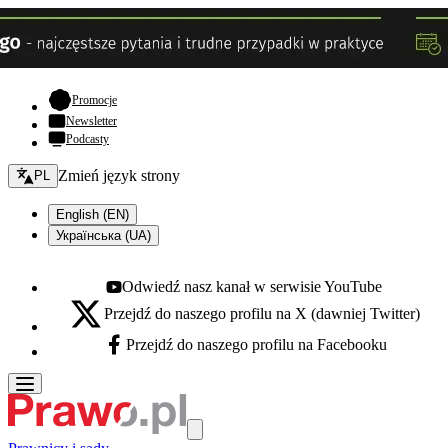
- otwiera się w nowej karcie
Promocje
Newsletter
Podcasty
Zmień język - bieżący:
Zmień język strony
PL
English (EN)
Українська (UA)
Odwiedź nasz kanał w serwisie YouTube
Youtube - otwiera się w nowej karcie
Przejdź do naszego profilu na X (dawniej Twitter)
X - otwiera się w nowej karcie
Przejdź do naszego profilu na Facebooku
Facebook - otwiera się w nowej karcie