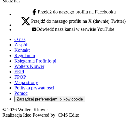
Śledź nas
Przejdź do naszego profilu na Facebooku
facebook - otwiera się w nowej karcie
Przejdź do naszego profilu na X (dawniej Twitter)
x - otwiera się w nowej karcie
Odwiedź nasz kanał w serwisie YouTube
youtube - otwiera się w nowej karcie
O nas
Zespół
Kontakt
Regulamin
Księgarnia Profinfo.pl
Wolters Kluwer
FEPI
FPOP
Mapa strony
Polityka prywatności
Pomoc
Zarządzaj preferencjami plików cookie
© 2026 Wolters Kluwer
Realizacja Ideo Powered by:
CMS Edito