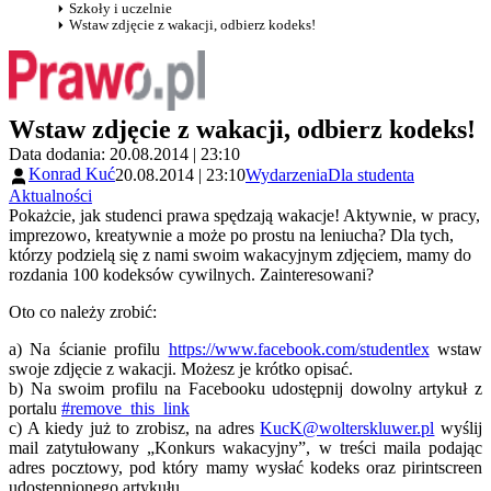
Szkoły i uczelnie
Wstaw zdjęcie z wakacji, odbierz kodeks!
Wstaw zdjęcie z wakacji, odbierz kodeks!
Data dodania: 20.08.2014 | 23:10
Konrad Kuć
20.08.2014 | 23:10
Wydarzenia
Dla studenta
Aktualności
Pokażcie, jak studenci prawa spędzają wakacje! Aktywnie, w pracy,
imprezowo, kreatywnie a może po prostu na leniucha? Dla tych,
którzy podzielą się z nami swoim wakacyjnym zdjęciem, mamy do
rozdania 100 kodeksów cywilnych. Zainteresowani?
Oto co należy zrobić:
a)
Na ścianie profilu
https://www.facebook.com/studentlex
wstaw
swoje zdjęcie z wakacji. Możesz je krótko opisać.
b)
Na swoim profilu na Facebooku udostępnij dowolny artykuł z
portalu
#remove_this_link
c)
A kiedy już to zrobisz, na adres
KucK@wolterskluwer.pl
wyślij
mail zatytułowany „Konkurs wakacyjny”, w treści maila podając
adres pocztowy, pod który mamy wysłać kodeks oraz pirintscreen
udostępnionego artykułu.