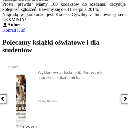
Proste, prawda? Mamy 100 kodeksów do rozdania, decyduje
kolejność zgłoszeń. Bawimy się do 31 sierpnia 2014r.
Nagrodą w konkursie jest Kodeks Cywilny z limitowanej serii
LEXMISJA!
Autor:
Konrad Kuć
Polecamy książki oświatowe i dla
studentów
Przejdź do: Wykładowcy doskonali. Podręcznik nauczycieli akadem
NOWOŚĆ
Wykładowcy doskonali. Podręcznik
nauczycieli akademickich
Poprzednia książka
N
Andrzej Rozmus