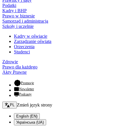
Prawnicy i sądy
Podatki
Kadry i BHP
Prawo w biznesie
Samorząd i administracja
Szkoły i uczelnie
Kadry w oświacie
Zarządzanie oświatą
Orzeczenia
Studenci
Zdrowie
Prawo dla każdego
Akty Prawne
- otwiera się w nowej karcie
Promocje
Newsletter
Podcasty
Zmień język - bieżący:
Zmień język strony
PL
English (EN)
Українська (UA)