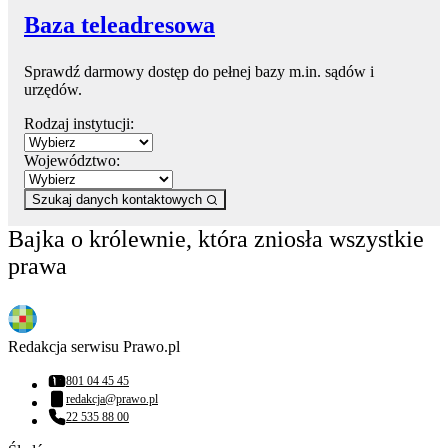
Baza teleadresowa
Sprawdź darmowy dostęp do pełnej bazy m.in. sądów i
urzędów.
Rodzaj instytucji:
Województwo:
Szukaj danych kontaktowych
Bajka o królewnie, która zniosła wszystkie
prawa
Redakcja serwisu Prawo.pl
801 04 45 45
Numer telefonu:
redakcja@prawo.pl
Adres email:
22 535 88 00
Numer telefonu: