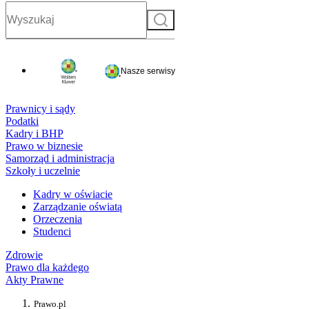
Szukaj
Nasze serwisy
Prawnicy i sądy
Podatki
Kadry i BHP
Prawo w biznesie
Samorząd i administracja
Szkoły i uczelnie
Kadry w oświacie
Zarządzanie oświatą
Orzeczenia
Studenci
Zdrowie
Prawo dla każdego
Akty Prawne
Prawo.pl