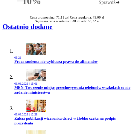
10%
Sprawdź
Rabatu
Cena promocyjna: 71,11 zł |
Cena regularna: 79,00 zł
Najniższa cena w ostatnich 30 dniach: 53,72 zł
Ostatnio dodane
05:29
Przejdź do artykułu:
Praca studenta nie wyklucza prawa do alimentów
06.08.2026 | 15:01
Przejdź do artykułu:
MEN: Tworzenie miejsc przechowywania telefonów w szkołach to nie
zadanie ministerstwa
03.08.2026 | 12:28
Przejdź do artykułu:
Zakaz publikacji wizerunku dzieci w żłobku czeka na podpis
prezydenta