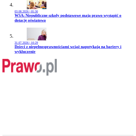
03.08.2026 | 05:30
Przejdź do artykułu:
WSA: Niepubliczne szkoły podstawowe mają prawo wystąpić o
dotację oświatową
31.07.2026 | 10:29
Przejdź do artykułu:
Dzieci z niepełnosprawnościami wciąż napotykają na bariery i
wykluczenie