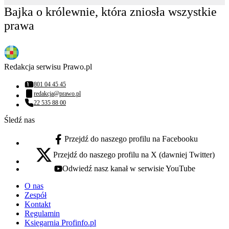
Bajka o królewnie, która zniosła wszystkie
prawa
Redakcja serwisu Prawo.pl
801 04 45 45
Numer telefonu:
redakcja@prawo.pl
Adres email:
22 535 88 00
Numer telefonu:
Śledź nas
Przejdź do naszego profilu na Facebooku
facebook - otwiera się w nowej karcie
Przejdź do naszego profilu na X (dawniej Twitter)
x - otwiera się w nowej karcie
Odwiedź nasz kanał w serwisie YouTube
youtube - otwiera się w nowej karcie
O nas
Zespół
Kontakt
Regulamin
Księgarnia Profinfo.pl