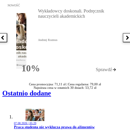
Przejdź do: Wykładowcy doskonali. Podręcznik nauczycieli akadem
NOWOŚĆ
Wykładowcy doskonali. Podręcznik
nauczycieli akademickich
Poprzednia książka
N
Andrzej Rozmus
10%
Sprawdź
Rabatu
Cena promocyjna: 71,11 zł |
Cena regularna: 79,00 zł
Najniższa cena w ostatnich 30 dniach: 53,72 zł
Ostatnio dodane
07.08.2026 | 05:29
Przejdź do artykułu:
Praca studenta nie wyklucza prawa do alimentów