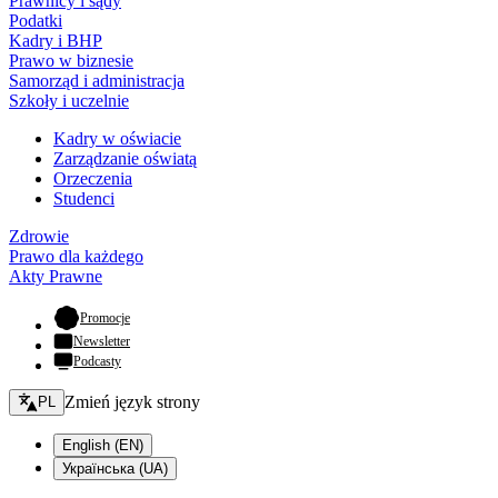
Prawnicy i sądy
Podatki
Kadry i BHP
Prawo w biznesie
Samorząd i administracja
Szkoły i uczelnie
Kadry w oświacie
Zarządzanie oświatą
Orzeczenia
Studenci
Zdrowie
Prawo dla każdego
Akty Prawne
- otwiera się w nowej karcie
Promocje
Newsletter
Podcasty
Zmień język - bieżący:
Zmień język strony
PL
English (EN)
Українська (UA)