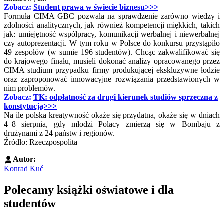
Zobacz:
Student prawa w świecie biznesu>>>
Formuła CIMA GBC pozwala na sprawdzenie zarówno wiedzy i
zdolności analitycznych, jak również kompetencji miękkich, takich
jak: umiejętność współpracy, komunikacji werbalnej i niewerbalnej
czy autoprezentacji. W tym roku w Polsce do konkursu przystąpiło
49 zespołów (w sumie 196 studentów). Chcąc zakwalifikować się
do krajowego finału, musieli dokonać analizy opracowanego przez
CIMA studium przypadku firmy produkującej ekskluzywne łodzie
oraz zaproponować innowacyjne rozwiązania przedstawionych w
nim problemów.
Zobacz:
TK: odpłatność za drugi kierunek studiów sprzeczna z
konstytucją>>>
Na ile polska kreatywność okaże się przydatna, okaże się w dniach
4–8 sierpnia, gdy młodzi Polacy zmierzą się w Bombaju z
drużynami z 24 państw i regionów.
Źródło: Rzeczpospolita
Autor:
Konrad Kuć
Polecamy książki oświatowe i dla
studentów