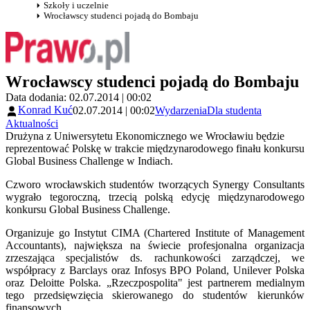
Szkoły i uczelnie
Wrocławscy studenci pojadą do Bombaju
Wrocławscy studenci pojadą do Bombaju
Data dodania: 02.07.2014 | 00:02
Konrad Kuć
02.07.2014 | 00:02
Wydarzenia
Dla studenta
Aktualności
Drużyna z Uniwersytetu Ekonomicznego we Wrocławiu będzie
reprezentować Polskę w trakcie międzynarodowego finału konkursu
Global Business Challenge w Indiach.
Czworo wrocławskich studentów tworzących Synergy Consultants
wygrało tegoroczną, trzecią polską edycję międzynarodowego
konkursu Global Business Challenge.
Organizuje go Instytut CIMA (Chartered Institute of Management
Accountants), największa na świecie profesjonalna organizacja
zrzeszająca specjalistów ds. rachunkowości zarządczej, we
współpracy z Barclays oraz Infosys BPO Poland, Unilever Polska
oraz Deloitte Polska. „Rzeczpospolita" jest partnerem medialnym
tego przedsięwzięcia skierowanego do studentów kierunków
finansowych.