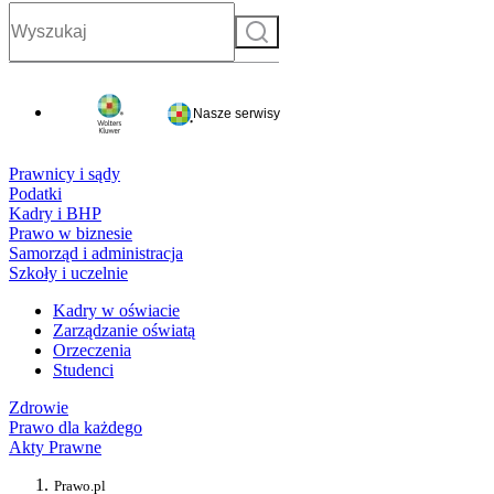
Szukaj
Nasze serwisy
Prawnicy i sądy
Podatki
Kadry i BHP
Prawo w biznesie
Samorząd i administracja
Szkoły i uczelnie
Kadry w oświacie
Zarządzanie oświatą
Orzeczenia
Studenci
Zdrowie
Prawo dla każdego
Akty Prawne
Prawo.pl