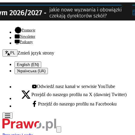
- otwiera się w nowej karcie
Promocje
Newsletter
Podcasty
Zmień język - bieżący:
Zmień język strony
PL
English (EN)
Українська (UA)
Odwiedź nasz kanał w serwisie YouTube
Youtube - otwiera się w nowej karcie
Przejdź do naszego profilu na X (dawniej Twitter)
X - otwiera się w nowej karcie
Przejdź do naszego profilu na Facebooku
Facebook - otwiera się w nowej karcie