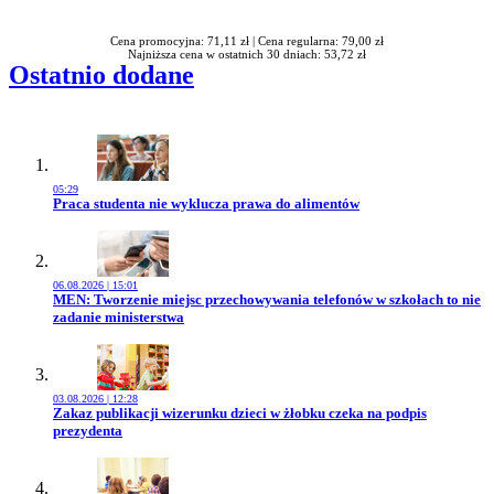
Cena promocyjna: 71,11 zł |
Cena regularna: 79,00 zł
Najniższa cena w ostatnich 30 dniach: 53,72 zł
Ostatnio dodane
05:29
Przejdź do artykułu:
Praca studenta nie wyklucza prawa do alimentów
06.08.2026 | 15:01
Przejdź do artykułu:
MEN: Tworzenie miejsc przechowywania telefonów w szkołach to nie
zadanie ministerstwa
03.08.2026 | 12:28
Przejdź do artykułu:
Zakaz publikacji wizerunku dzieci w żłobku czeka na podpis
prezydenta