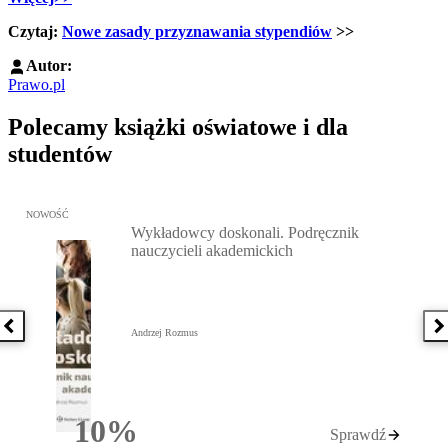
Czytaj:
Nowe zasady przyznawania stypendiów
>>
Autor:
Prawo.pl
Polecamy książki oświatowe i dla
studentów
Przejdź do: Wykładowcy doskonali. Podręcznik nauczycieli akadem
NOWOŚĆ
Wykładowcy doskonali. Podręcznik
nauczycieli akademickich
Poprzednia książka
N
Andrzej Rozmus
10%
Sprawdź
Rabatu