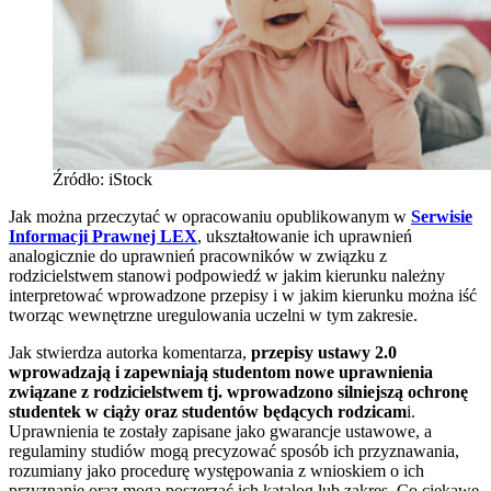
Źródło: iStock
Jak można przeczytać w opracowaniu opublikowanym w
Serwisie
Informacji Prawnej LEX
, ukształtowanie ich uprawnień
analogicznie do uprawnień pracowników w związku z
rodzicielstwem stanowi podpowiedź w jakim kierunku należny
interpretować wprowadzone przepisy i w jakim kierunku można iść
tworząc wewnętrzne uregulowania uczelni w tym zakresie.
Jak stwierdza autorka komentarza,
przepisy ustawy 2.0
wprowadzają i zapewniają studentom nowe uprawnienia
związane z rodzicielstwem tj. wprowadzono silniejszą ochronę
studentek w ciąży oraz studentów będących rodzicam
i.
Uprawnienia te zostały zapisane jako gwarancje ustawowe, a
regulaminy studiów mogą precyzować sposób ich przyznawania,
rozumiany jako procedurę występowania z wnioskiem o ich
przyznanie oraz mogą poszerzać ich katalog lub zakres. Co ciekawe