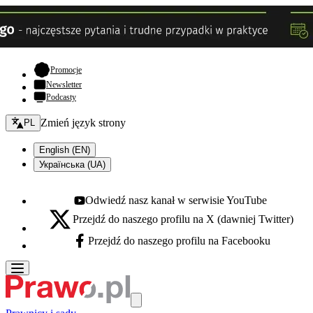
- otwiera się w nowej karcie
Promocje
Newsletter
Podcasty
Zmień język - bieżący:
Zmień język strony
PL
English (EN)
Українська (UA)
Odwiedź nasz kanał w serwisie YouTube
Youtube - otwiera się w nowej karcie
Przejdź do naszego profilu na X (dawniej Twitter)
X - otwiera się w nowej karcie
Przejdź do naszego profilu na Facebooku
Facebook - otwiera się w nowej karcie