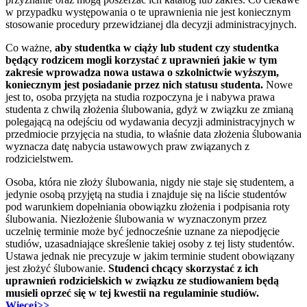
w przypadku występowania o te uprawnienia nie jest koniecznym
stosowanie procedury przewidzianej dla decyzji administracyjnych.
Co ważne,
aby studentka w ciąży lub student czy studentka
będący rodzicem mogli korzystać z uprawnień jakie w tym
zakresie wprowadza nowa ustawa o szkolnictwie wyższym,
koniecznym jest posiadanie przez nich statusu studenta.
Nowe
jest to, osoba przyjęta na studia rozpoczyna je i nabywa prawa
studenta z chwilą złożenia ślubowania, gdyż w związku ze zmianą
polegającą na odejściu od wydawania decyzji administracyjnych w
przedmiocie przyjęcia na studia, to właśnie data złożenia ślubowania
wyznacza datę nabycia ustawowych praw związanych z
rodzicielstwem.
Osoba, która nie złoży ślubowania, nigdy nie staje się studentem, a
jedynie osobą przyjętą na studia i znajduje się na liście studentów
pod warunkiem dopełniania obowiązku złożenia i podpisania roty
ślubowania. Niezłożenie ślubowania w wyznaczonym przez
uczelnię terminie może być jednocześnie uznane za niepodjęcie
studiów, uzasadniające skreślenie takiej osoby z tej listy studentów.
Ustawa jednak nie precyzuje w jakim terminie student obowiązany
jest złożyć ślubowanie.
Studenci chcący skorzystać z ich
uprawnień rodzicielskich w związku ze studiowaniem będą
musieli oprzeć się w tej kwestii na regulaminie studiów.
Więcej>>