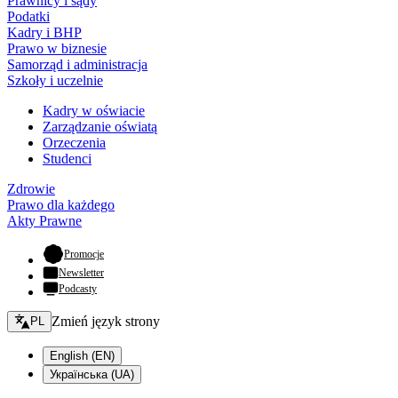
Prawnicy i sądy
Podatki
Kadry i BHP
Prawo w biznesie
Samorząd i administracja
Szkoły i uczelnie
Kadry w oświacie
Zarządzanie oświatą
Orzeczenia
Studenci
Zdrowie
Prawo dla każdego
Akty Prawne
- otwiera się w nowej karcie
Promocje
Newsletter
Podcasty
Zmień język - bieżący:
Zmień język strony
PL
English (EN)
Українська (UA)