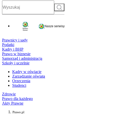
Szukaj
Nasze serwisy
Prawnicy i sądy
Podatki
Kadry i BHP
Prawo w biznesie
Samorząd i administracja
Szkoły i uczelnie
Kadry w oświacie
Zarządzanie oświatą
Orzeczenia
Studenci
Zdrowie
Prawo dla każdego
Akty Prawne
Prawo.pl