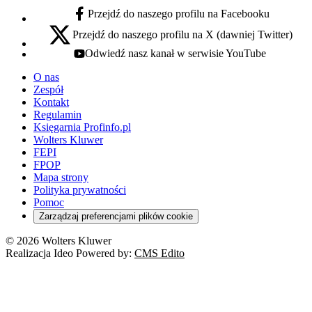
Przejdź do naszego profilu na Facebooku
facebook - otwiera się w nowej karcie
Przejdź do naszego profilu na X (dawniej Twitter)
x - otwiera się w nowej karcie
Odwiedź nasz kanał w serwisie YouTube
youtube - otwiera się w nowej karcie
O nas
Zespół
Kontakt
Regulamin
Księgarnia Profinfo.pl
Wolters Kluwer
FEPI
FPOP
Mapa strony
Polityka prywatności
Pomoc
Zarządzaj preferencjami plików cookie
© 2026 Wolters Kluwer
Realizacja Ideo Powered by:
CMS Edito