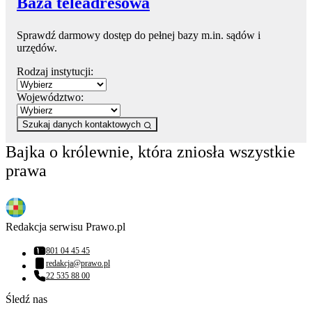
Baza teleadresowa
Sprawdź darmowy dostęp do pełnej bazy m.in. sądów i
urzędów.
Rodzaj instytucji:
Województwo:
Szukaj danych kontaktowych
Bajka o królewnie, która zniosła wszystkie
prawa
Redakcja serwisu Prawo.pl
801 04 45 45
Numer telefonu:
redakcja@prawo.pl
Adres email:
22 535 88 00
Numer telefonu:
Śledź nas