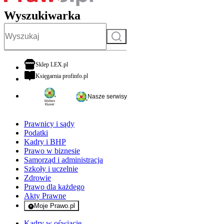
Wyszukiwarka
Szukaj
otwiera się w nowej karcie
Sklep LEX.pl
otwiera się w nowej karcie
Księgarnia profinfo.pl
Nasze serwisy
Prawnicy i sądy
Podatki
Kadry i BHP
Prawo w biznesie
Samorząd i administracja
Szkoły i uczelnie
Zdrowie
Prawo dla każdego
Akty Prawne
Moje Prawo.pl
- rejestracja i logowanie do serwisu
Kadry w oświacie