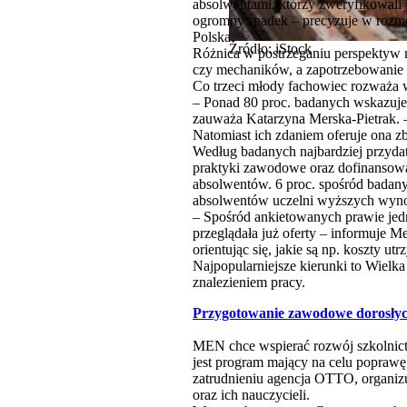
absolwentami, którzy zweryfikowali j
ogromny spadek – precyzuje w rozmo
Polska.
Źródło: iStock
Różnica w postrzeganiu perspektyw 
czy mechaników, a zapotrzebowanie n
Co trzeci młody fachowiec rozważa w
– Ponad 80 proc. badanych wskazuje
zauważa Katarzyna Merska-Pietrak. –
Natomiast ich zdaniem oferuje ona zb
Według badanych najbardziej przyda
praktyki zawodowe oraz dofinansowan
absolwentów. 6 proc. spośród badanyc
absolwentów uczelni wyższych wynos
– Spośród ankietowanych prawie jedn
przeglądała już oferty – informuje Me
orientując się, jakie są np. koszty ut
Najpopularniejsze kierunki to Wielka
znalezieniem pracy.
Przygotowanie zawodowe dorosły
MEN chce wspierać rozwój szkolnic
jest program mający na celu poprawę
zatrudnieniu agencja OTTO, organiz
oraz ich nauczycieli.