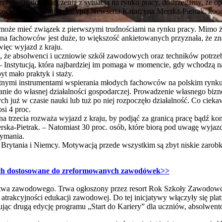
uż swoje doświadczenia z sytuacją na rynku pracy, dostrzegamy, że opt
wie z agencją informacyjną Newseria Katarzyna Merska-Pietrak, koor
może mieć związek z pierwszymi trudnościami na rynku pracy. Mimo ż
a fachowców jest duże, to większość ankietowanych przyznała, że znal
ięc wyjazd z kraju.
, że absolwenci i uczniowie szkół zawodowych oraz techników potrz
 Instytucją, która najbardziej im pomaga w momencie, gdy wchodzą na r
yt mało praktyk i staży.
tnymi instrumentami wspierania młodych fachowców na polskim rynku
ie do własnej działalności gospodarczej. Prowadzenie własnego bizn
h już w czasie nauki lub tuż po niej rozpoczęło działalność. Co cieka
i 4 proc.
a trzecia rozważa wyjazd z kraju, by podjąć za granicą pracę bądź k
rska-Pietrak. – Natomiast 30 proc. osób, które biorą pod uwagę wyjazd,
rzymania.
 Brytania i Niemcy. Motywacją przede wszystkim są zbyt niskie zarobki
ch dostosowane do zreformowanych zawodówek>>
twa zawodowego. Trwa ogłoszony przez resort Rok Szkoły Zawodowc
 atrakcyjności edukacji zawodowej. Do tej inicjatywy włączyły się pl
ując drugą edycję programu „Start do Kariery” dla uczniów, absolwe