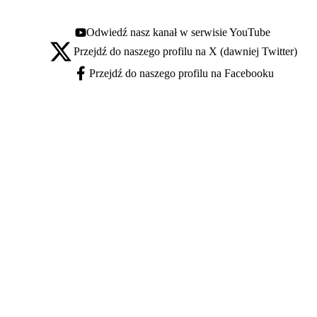
Odwiedź nasz kanał w serwisie YouTube
Youtube - otwiera się w nowej karcie
Przejdź do naszego profilu na X (dawniej Twitter)
X - otwiera się w nowej karcie
Przejdź do naszego profilu na Facebooku
Facebook - otwiera się w nowej karcie