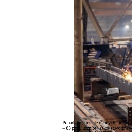
Ponad dwie trzecie młodych ludzi ro
– 83 proc. uczniów szkół zawodowy