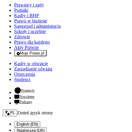
Prawnicy i sądy
Podatki
Kadry i BHP
Prawo w biznesie
Samorząd i administracja
Szkoły i uczelnie
Zdrowie
Prawo dla każdego
Akty Prawne
Moje Prawo.pl
- rejestracja i logowanie do serwisu
Kadry w oświacie
Zarządzanie oświatą
Orzeczenia
Studenci
- otwiera się w nowej karcie
Promocje
Newsletter
Podcasty
Zmień język - bieżący:
Zmień język strony
PL
English (EN)
Українська (UA)