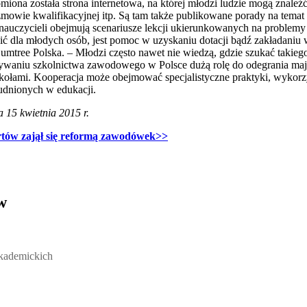
na została strona internetowa, na której młodzi ludzie mogą znaleźć
zmowie kwalifikacyjnej itp. Są tam także publikowane porady na temat
auczycieli obejmują scenariusze lekcji ukierunkowanych na problemy 
ć dla młodych osób, jest pomoc w uzyskaniu dotacji bądź zakładaniu w
mtree Polska. – Młodzi często nawet nie wiedzą, gdzie szukać takieg
waniu szkolnictwa zawodowego w Polsce dużą rolę do odegrania mają p
zkołami. Kooperacja może obejmować specjalistyczne praktyki, wykorz
rudnionych w edukacji.
 15 kwietnia 2015 r.
rtów zajął się reformą zawodówek>>
w
ickich, Andrzej Rozmus - otwiera się w nowym oknie
akademickich