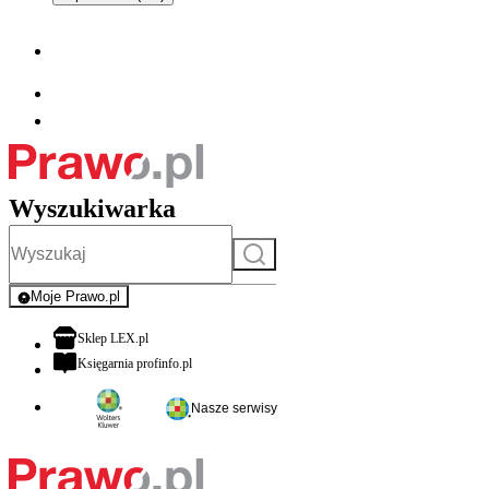
Wyszukiwarka
Szukaj
Moje Prawo.pl
- rejestracja i logowanie do serwisu
otwiera się w nowej karcie
Sklep LEX.pl
otwiera się w nowej karcie
Księgarnia profinfo.pl
Nasze serwisy