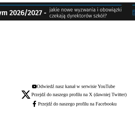
Odwiedź nasz kanał w serwisie YouTube
Youtube - otwiera się w nowej karcie
Przejdź do naszego profilu na X (dawniej Twitter)
X - otwiera się w nowej karcie
Przejdź do naszego profilu na Facebooku
Facebook - otwiera się w nowej karcie