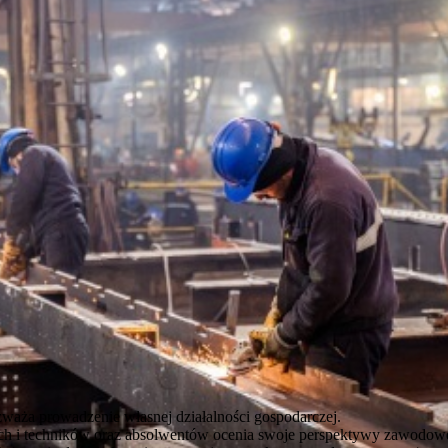
zważa prowadzenie własnej działalności gospodarczej.
ch i techników oraz absolwentów ocenia swoje perspektywy zawodo