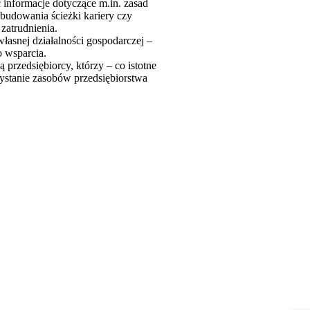
 informacje dotyczące m.in. zasad
 budowania ścieżki kariery czy
zatrudnienia.
łasnej działalności gospodarczej –
o wsparcia.
rzedsiębiorcy, którzy – co istotne
ystanie zasobów przedsiębiorstwa