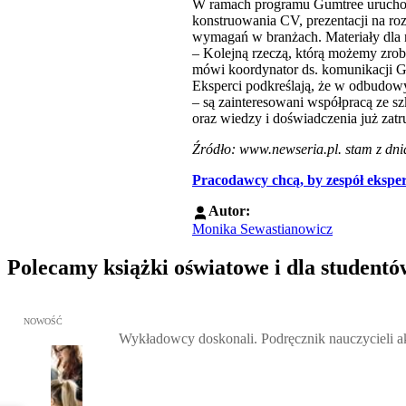
W ramach programu Gumtree uruchomio
konstruowania CV, prezentacji na ro
wymagań w branżach. Materiały dla n
– Kolejną rzeczą, którą możemy zrobi
mówi koordynator ds. komunikacji Gu
Eksperci podkreślają, że w odbudowy
– są zainteresowani współpracą ze s
oraz wiedzy i doświadczenia już zat
Źródło: www.newseria.pl. stam z dnia
Pracodawcy chcą, by zespół ekspe
Autor:
Monika Sewastianowicz
Polecamy książki oświatowe i dla studentó
Przejdź do: Wykładowcy doskonali. Podręcznik nauczycieli akadem
NOWOŚĆ
Wykładowcy doskonali. Podręcznik nauczycieli 