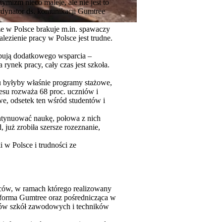
ymizm nieco maleje, ale nie jest to
dynator ds. komunikacji Gumtree
e w Polsce brakuje m.in. spawaczy
ezienie pracy w Polsce jest trudne.
ebują dodatkowego wsparcia –
ynek pracy, cały czas jest szkoła.
 byłyby właśnie programy stażowe,
esu rozważa 68 proc. uczniów i
we, odsetek ten wśród studentów i
ontynuować naukę, połowa z nich
 już zrobiła szersze rozeznanie,
 w Polsce i trudności ze
ów, w ramach którego realizowany
atforma Gumtree oraz pośrednicząca w
ntów szkół zawodowych i techników