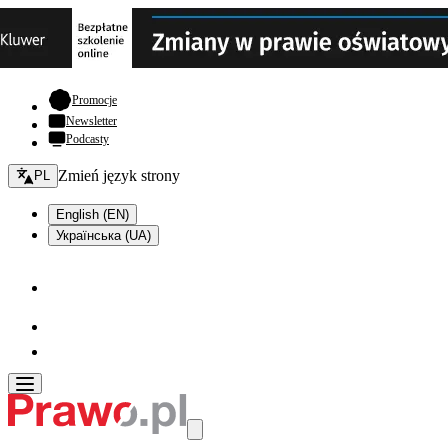
- otwiera się w nowej karcie
Promocje
Newsletter
Podcasty
Zmień język - bieżący:
Zmień język strony
PL
English (EN)
Українська (UA)