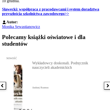
10 grudnia.
Sławecki: współpraca z pracodawcami i system doradztwa
przyszłością szkolnictwa zawodowego>>
Autor:
Monika Sewastianowicz
Polecamy książki oświatowe i dla
studentów
Przejdź do: Wykładowcy doskonali. Podręcznik nauczycieli akadem
NOWOŚĆ
Wykładowcy doskonali. Podręcznik
nauczycieli akademickich
Poprzednia książka
N
Andrzej Rozmus