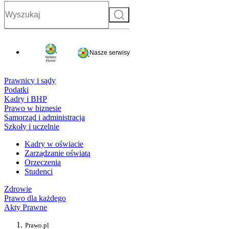
Szukaj
Nasze serwisy
Prawnicy i sądy
Podatki
Kadry i BHP
Prawo w biznesie
Samorząd i administracja
Szkoły i uczelnie
Kadry w oświacie
Zarządzanie oświatą
Orzeczenia
Studenci
Zdrowie
Prawo dla każdego
Akty Prawne
Prawo.pl