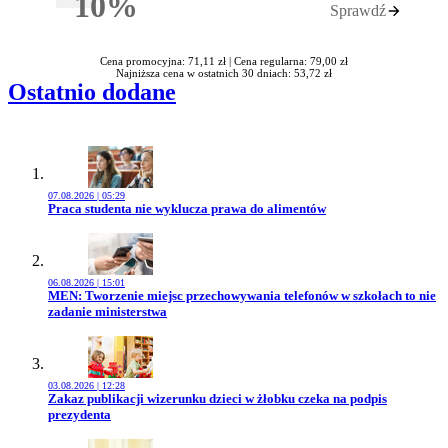
10%
Sprawdź
Rabatu
Cena promocyjna: 71,11 zł |
Cena regularna: 79,00 zł
Najniższa cena w ostatnich 30 dniach: 53,72 zł
Ostatnio dodane
07.08.2026 | 05:29
Przejdź do artykułu:
Praca studenta nie wyklucza prawa do alimentów
06.08.2026 | 15:01
Przejdź do artykułu:
MEN: Tworzenie miejsc przechowywania telefonów w szkołach to nie
zadanie ministerstwa
03.08.2026 | 12:28
Przejdź do artykułu:
Zakaz publikacji wizerunku dzieci w żłobku czeka na podpis
prezydenta