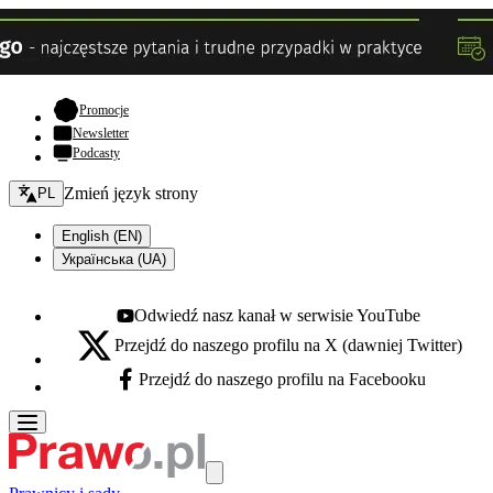
- otwiera się w nowej karcie
Promocje
Newsletter
Podcasty
Zmień język - bieżący:
Zmień język strony
PL
English (EN)
Українська (UA)
Odwiedź nasz kanał w serwisie YouTube
Youtube - otwiera się w nowej karcie
Przejdź do naszego profilu na X (dawniej Twitter)
X - otwiera się w nowej karcie
Przejdź do naszego profilu na Facebooku
Facebook - otwiera się w nowej karcie