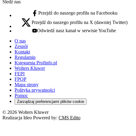
Śledź nas
Przejdź do naszego profilu na Facebooku
facebook - otwiera się w nowej karcie
Przejdź do naszego profilu na X (dawniej Twitter)
x - otwiera się w nowej karcie
Odwiedź nasz kanał w serwisie YouTube
youtube - otwiera się w nowej karcie
O nas
Zespół
Kontakt
Regulamin
Księgarnia Profinfo.pl
Wolters Kluwer
FEPI
FPOP
Mapa strony
Polityka prywatności
Pomoc
Zarządzaj preferencjami plików cookie
© 2026 Wolters Kluwer
Realizacja Ideo Powered by:
CMS Edito