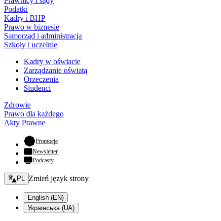
Prawnicy i sądy
Podatki
Kadry i BHP
Prawo w biznesie
Samorząd i administracja
Szkoły i uczelnie
Kadry w oświacie
Zarządzanie oświatą
Orzeczenia
Studenci
Zdrowie
Prawo dla każdego
Akty Prawne
- otwiera się w nowej karcie
Promocje
Newsletter
Podcasty
Zmień język - bieżący:
Zmień język strony
PL
English (EN)
Українська (UA)