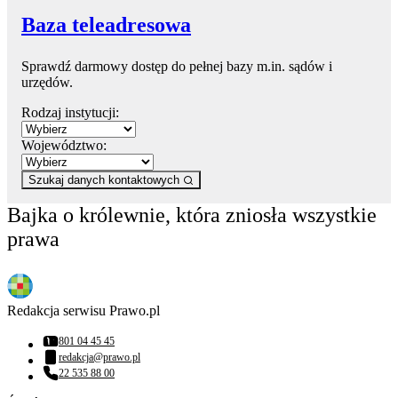
Baza teleadresowa
Sprawdź darmowy dostęp do pełnej bazy m.in. sądów i
urzędów.
Rodzaj instytucji:
Województwo:
Szukaj danych kontaktowych
Bajka o królewnie, która zniosła wszystkie
prawa
Redakcja serwisu Prawo.pl
801 04 45 45
Numer telefonu:
redakcja@prawo.pl
Adres email:
22 535 88 00
Numer telefonu: