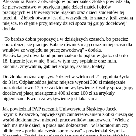
Aleksandra Pasek z otwartego w poniedziałek żłobka powiedziała,
że pierwszeństwo w przyjęciu mają dzieci matek i ojców
pracujących w Uniwersytecie Śląskim oraz dzieci studentów tej
uczelni. "Żłobek otwarty jest dla wszystkich, to znaczy, jeśli zostaną
miejsca, to chętnie przyjmiemy dzieci spoza tej grupy docelowej" -
dodała.
"To bardzo dobra propozycja w dzisiejszych czasach, bo przecież
coraz dłużej się pracuje. Babcie również mają coraz mniej czasu dla
wnuków ze względu na pracę zawodową" - dodała.
Placówka jest otwarta od poniedziałku do piątku w godz. od 6 do
18. Łącznie jest w niej 6 sal, w tym trzy sypialnie oraz m.in.
kuchnia, zmywalnia, gabinet socjalny, szatnia, toalety.
Do żłobka można zapisywać dzieci w wieku od 21 tygodnia życia
do 3 lat. Odpłatność za jedno miejsce wynosi 300 zł miesięcznie
oraz dodatkowo 12,5 zł za dzienne wyżywienie. Osoby spoza grupy
docelowej płacą miesięcznie 400 zł oraz 100 zł za artykuły
higieniczne. Kwota za wyżywienie jest taka sama.
Jak powiedział PAP rzecznik Uniwersytetu Śląskiego Jacek
Szymik-Kozaczko, największym zainteresowaniem żłobki cieszą się
wśród doktorantów, młodych pracowników naukowych. "Wielu z
nich ma małe dzieci, a praca nad doktoratem - w laboratorium czy
bibliotece - pochłania często sporo czasu" - powiedział Szymik-