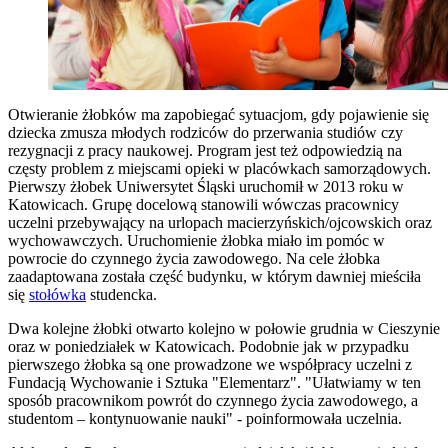
Otwieranie żłobków ma zapobiegać sytuacjom, gdy pojawienie się
dziecka zmusza młodych rodziców do przerwania studiów czy
rezygnacji z pracy naukowej. Program jest też odpowiedzią na
częsty problem z miejscami opieki w placówkach samorządowych.
Pierwszy żłobek Uniwersytet Śląski uruchomił w 2013 roku w
Katowicach. Grupę docelową stanowili wówczas pracownicy
uczelni przebywający na urlopach macierzyńskich/ojcowskich oraz
wychowawczych. Uruchomienie żłobka miało im pomóc w
powrocie do czynnego życia zawodowego. Na cele żłobka
zaadaptowana została część budynku, w którym dawniej mieściła
się
stołówka
studencka.
Dwa kolejne żłobki otwarto kolejno w połowie grudnia w Cieszynie
oraz w poniedziałek w Katowicach. Podobnie jak w przypadku
pierwszego żłobka są one prowadzone we współpracy uczelni z
Fundacją Wychowanie i Sztuka "Elementarz". "Ułatwiamy w ten
sposób pracownikom powrót do czynnego życia zawodowego, a
studentom – kontynuowanie nauki" - poinformowała uczelnia.