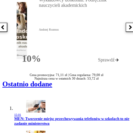
nauczycieli akademickich
Poprzednia książka
N
Andrzej Rozmus
10%
Sprawdź
Rabatu
Cena promocyjna: 71,11 zł |
Cena regularna: 79,00 zł
Najniższa cena w ostatnich 30 dniach: 53,72 zł
Ostatnio dodane
15:01
Przejdź do artykułu:
MEN: Tworzenie miejsc przechowywania telefonów w szkołach to nie
zadanie ministerstwa