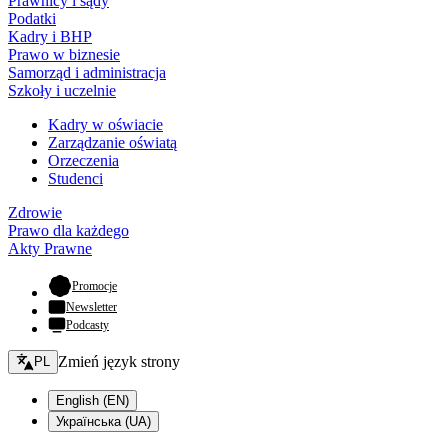
Prawnicy i sądy
Podatki
Kadry i BHP
Prawo w biznesie
Samorząd i administracja
Szkoły i uczelnie
Kadry w oświacie
Zarządzanie oświatą
Orzeczenia
Studenci
Zdrowie
Prawo dla każdego
Akty Prawne
- otwiera się w nowej karcie
Promocje
Newsletter
Podcasty
Zmień język - bieżący:
Zmień język strony
PL
English (EN)
Українська (UA)