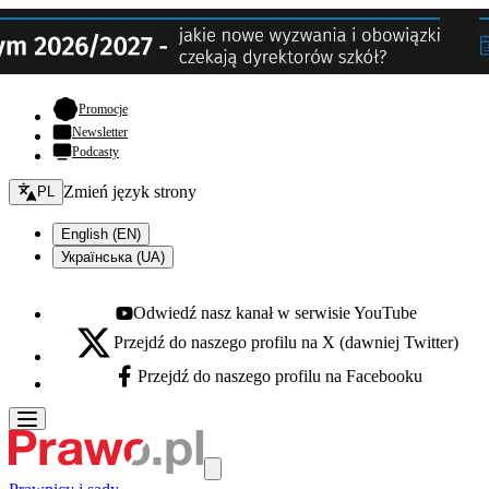
- otwiera się w nowej karcie
Promocje
Newsletter
Podcasty
Zmień język - bieżący:
Zmień język strony
PL
English (EN)
Українська (UA)
Odwiedź nasz kanał w serwisie YouTube
Youtube - otwiera się w nowej karcie
Przejdź do naszego profilu na X (dawniej Twitter)
X - otwiera się w nowej karcie
Przejdź do naszego profilu na Facebooku
Facebook - otwiera się w nowej karcie