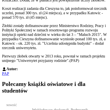
Kozaczko. Dodał, że w planach jest powiększenie liczby żłobków.
Koszt realizacji zadania dla Cieszyna to, jak poinformował rzecznik
uczelni, ponad 300 tys. zł (24 miejsca), a w przypadku Katowic -
ponad 570 tys. zł (45 miejsc).
Żłobki zostały dofinansowane przez Ministerstwo Rodziny, Pracy i
Polityki Społecznej w ramach resortowego programu rozwoju
instytucji opieki nad dziećmi w wieku do lat 3 – "Maluch 2015". W
przypadku Cieszyna dofinansowanie wyniosło ponad 100 tys. zł, a
Katowic - ok. 220 tys. zł. "Uczelnia udostępniła budynki" - dodał
rzecznik uniwersytetu.
Pierwszy żłobek otwarty w 2013 roku, powstał w ramach projektu
unijnego "Uniwersytet przyjazny rodzinie".(PAP)
Autor:
PAP
Polecamy książki oświatowe i dla
studentów
Przejdź do: Wykładowcy doskonali. Podręcznik nauczycieli akadem
NOWOŚĆ
Wykładowcy doskonali. Podręcznik