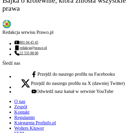
Bajka o królewnie, która zniosła wszystkie
prawa
Redakcja serwisu Prawo.pl
801 04 45 45
Numer telefonu:
redakcja@prawo.pl
Adres email:
22 535 88 00
Numer telefonu:
Śledź nas
Przejdź do naszego profilu na Facebooku
facebook - otwiera się w nowej karcie
Przejdź do naszego profilu na X (dawniej Twitter)
x - otwiera się w nowej karcie
Odwiedź nasz kanał w serwisie YouTube
youtube - otwiera się w nowej karcie
O nas
Zespół
Kontakt
Regulamin
Księgarnia Profinfo.pl
Wolters Kluwer