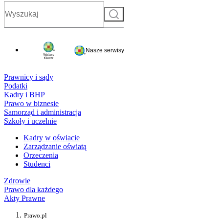
Szukaj
Nasze serwisy
Prawnicy i sądy
Podatki
Kadry i BHP
Prawo w biznesie
Samorząd i administracja
Szkoły i uczelnie
Kadry w oświacie
Zarządzanie oświatą
Orzeczenia
Studenci
Zdrowie
Prawo dla każdego
Akty Prawne
Prawo.pl