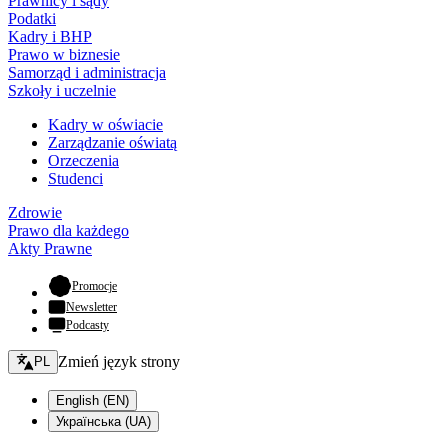
Prawnicy i sądy
Podatki
Kadry i BHP
Prawo w biznesie
Samorząd i administracja
Szkoły i uczelnie
Kadry w oświacie
Zarządzanie oświatą
Orzeczenia
Studenci
Zdrowie
Prawo dla każdego
Akty Prawne
- otwiera się w nowej karcie
Promocje
Newsletter
Podcasty
Zmień język - bieżący:
Zmień język strony
PL
English (EN)
Українська (UA)