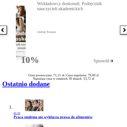
Wykładowcy doskonali. Podręcznik
nauczycieli akademickich
Poprzednia książka
N
Andrzej Rozmus
10%
Sprawdź
Rabatu
Cena promocyjna: 71,11 zł |
Cena regularna: 79,00 zł
Najniższa cena w ostatnich 30 dniach: 53,72 zł
Ostatnio dodane
05:29
Przejdź do artykułu:
Praca studenta nie wyklucza prawa do alimentów