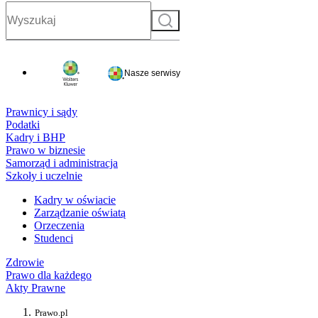
Szukaj
Nasze serwisy
Prawnicy i sądy
Podatki
Kadry i BHP
Prawo w biznesie
Samorząd i administracja
Szkoły i uczelnie
Kadry w oświacie
Zarządzanie oświatą
Orzeczenia
Studenci
Zdrowie
Prawo dla każdego
Akty Prawne
Prawo.pl