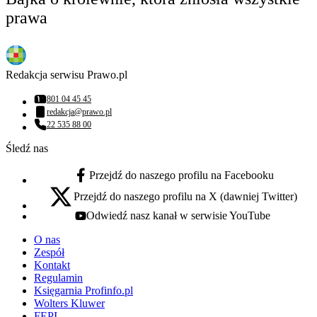
prawa
Redakcja serwisu Prawo.pl
801 04 45 45
Numer telefonu:
redakcja@prawo.pl
Adres email:
22 535 88 00
Numer telefonu:
Śledź nas
Przejdź do naszego profilu na Facebooku
facebook - otwiera się w nowej karcie
Przejdź do naszego profilu na X (dawniej Twitter)
x - otwiera się w nowej karcie
Odwiedź nasz kanał w serwisie YouTube
youtube - otwiera się w nowej karcie
O nas
Zespół
Kontakt
Regulamin
Księgarnia Profinfo.pl
Wolters Kluwer
FEPI