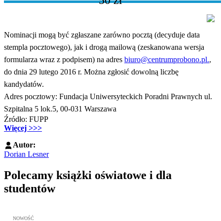
Nominacji mogą być zgłaszane zarówno pocztą (decyduje data
stempla pocztowego), jak i drogą mailową (zeskanowana wersja
formularza wraz z podpisem) na adres
biuro@centrumprobono.pl.
,
do dnia 29 lutego 2016 r. Można zgłosić dowolną liczbę
kandydatów.
Adres pocztowy: Fundacja Uniwersyteckich Poradni Prawnych ul.
Szpitalna 5 lok.5, 00-031 Warszawa
Źródło: FUPP
Więcej >>>
Autor:
Dorian Lesner
Polecamy książki oświatowe i dla
studentów
Przejdź do: Wykładowcy doskonali. Podręcznik nauczycieli akadem
NOWOŚĆ