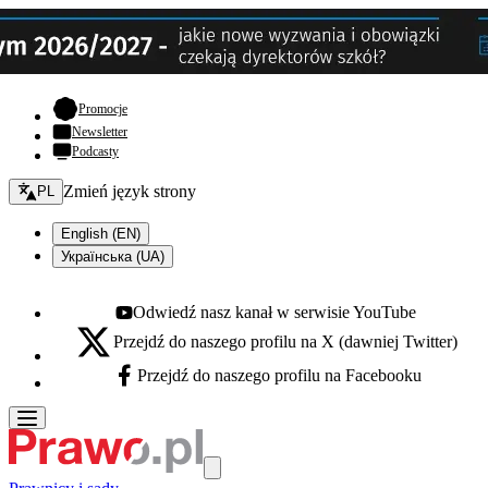
- otwiera się w nowej karcie
Promocje
Newsletter
Podcasty
Zmień język - bieżący:
Zmień język strony
PL
English (EN)
Українська (UA)
Odwiedź nasz kanał w serwisie YouTube
Youtube - otwiera się w nowej karcie
Przejdź do naszego profilu na X (dawniej Twitter)
X - otwiera się w nowej karcie
Przejdź do naszego profilu na Facebooku
Facebook - otwiera się w nowej karcie