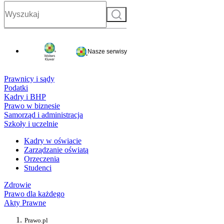
Szukaj
Nasze serwisy
Prawnicy i sądy
Podatki
Kadry i BHP
Prawo w biznesie
Samorząd i administracja
Szkoły i uczelnie
Kadry w oświacie
Zarządzanie oświatą
Orzeczenia
Studenci
Zdrowie
Prawo dla każdego
Akty Prawne
Prawo.pl