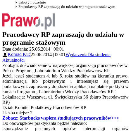
Szkoły i uczelnie
Pracodawcy RP zapraszają do udziału w programie stażowym
Pracodawcy RP zapraszają do udziału w
programie stażowym
Data dodania: 25.06.2014 | 00:01
Konrad Kuć
25.06.2014 | 00:01
Wydarzenia
Dla studenta
Aktualności
Zdobądź doświadczenie w największej organizacji pracodawców w
Polsce Program ,,Laboratorium Wiedzy Pracodawców RP.
Jeżeli jesteś studentem 4. lub 5. roku studiów na kierunku prawo,
administracja lub pokrewnym i interesujesz się prawem
podatkowym, zapraszamy do złożenia aplikacji na płatne praktyki w
ramach Programu ,,Laboratorium Wiedzy Pracodawców RP”.
Lokalizacja: Warszawa, ul. Świętokrzyska 36 (biuro Pracodawców
RP)
Dział: Komitet Podatkowy Pracodawców RP
Liczba miejsc: 2
Zobacz:
Starbucks wspiera studiujących pracowników>>>
Do obowiązków praktykanta będzie należało:
-sporządzanie pisemnych opisów interpretacji organów