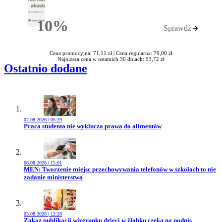
10%
Sprawdź
Rabatu
Cena promocyjna: 71,11 zł |
Cena regularna: 79,00 zł
Najniższa cena w ostatnich 30 dniach: 53,72 zł
Ostatnio dodane
07.08.2026 | 05:29
Przejdź do artykułu:
Praca studenta nie wyklucza prawa do alimentów
06.08.2026 | 15:01
Przejdź do artykułu:
MEN: Tworzenie miejsc przechowywania telefonów w szkołach to nie
zadanie ministerstwa
03.08.2026 | 12:28
Przejdź do artykułu:
Zakaz publikacji wizerunku dzieci w żłobku czeka na podpis