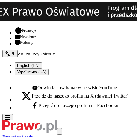
- otwiera się w nowej karcie
Promocje
Newsletter
Podcasty
Zmień język - bieżący:
Zmień język strony
PL
English (EN)
Українська (UA)
Odwiedź nasz kanał w serwisie YouTube
Youtube - otwiera się w nowej karcie
Przejdź do naszego profilu na X (dawniej Twitter)
X - otwiera się w nowej karcie
Przejdź do naszego profilu na Facebooku
Facebook - otwiera się w nowej karcie