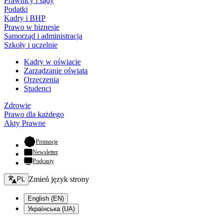
Prawnicy i sądy
Podatki
Kadry i BHP
Prawo w biznesie
Samorząd i administracja
Szkoły i uczelnie
Kadry w oświacie
Zarządzanie oświatą
Orzeczenia
Studenci
Zdrowie
Prawo dla każdego
Akty Prawne
- otwiera się w nowej karcie
Promocje
Newsletter
Podcasty
Zmień język - bieżący:
Zmień język strony
PL
English (EN)
Українська (UA)