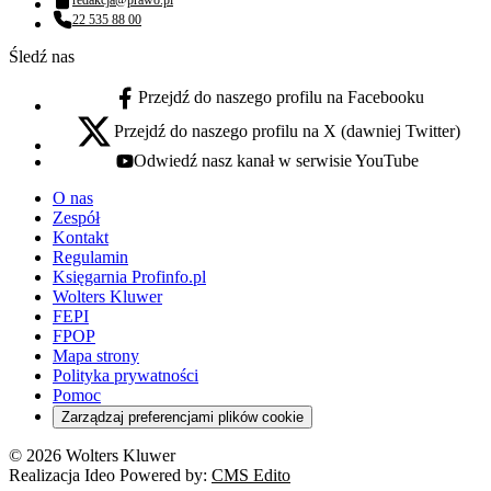
Adres email:
22 535 88 00
Numer telefonu:
Śledź nas
Przejdź do naszego profilu na Facebooku
facebook - otwiera się w nowej karcie
Przejdź do naszego profilu na X (dawniej Twitter)
x - otwiera się w nowej karcie
Odwiedź nasz kanał w serwisie YouTube
youtube - otwiera się w nowej karcie
O nas
Zespół
Kontakt
Regulamin
Księgarnia Profinfo.pl
Wolters Kluwer
FEPI
FPOP
Mapa strony
Polityka prywatności
Pomoc
Zarządzaj preferencjami plików cookie
© 2026 Wolters Kluwer
Realizacja Ideo Powered by:
CMS Edito