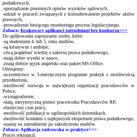
podatkowych,
-sporządzanie pisemnych opisów wyroków sądowych,
-udział w pracach związanych z konsultowaniem projektów aktów
prawnych,
-prowadzenie bieżącego monitoringu procesu legislacyjnego.
Zobacz:
Krakowscy aplikanci zatrudniani bez konkursu>>>
Do aplikowania zapraszamy osoby, które:
-są studentami 4. lub 5. roku studiów,
-są kreatywne i ambitne,
-chcą pogłębiać wiedzę z zakresu prawa podatkowego,
-mają dobre wyniki w nauce,
-znają dobrze język angielski oraz pakiet MS Office.
Oferujemy:
-uczestnictwo w 3-miesięcznym programie praktyk z możliwością
przedłużenia,
-możliwość rozwoju w największej organizacji pracodawców w
Polsce,
-wynagrodzenie,
-stałą, merytoryczną pomoc pracownika Pracodawców RP,
-elastyczny czas pracy,
-możliwość publikacji w ogólnopolskich dziennikach,
-możliwość kontaktu z najlepszymi ekspertami prawa podatkowego,
-szansę na zatrudnienie po zakończeniu studiów.
Zobacz: Aplikacja radcowska w praktyce>>>
Proces rekrutacji: