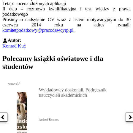
I etap – ocena złożonych aplikacji
II etap – rozmowa kwalifikacyjna i test wiedzy z prawa
podatkowego
Prosimy o nadsyłanie CV wraz z listem motywacyjnym do 30
czerwca 2014 roku na adres e-mail:
komitetpodatkowy@pracodawcyrp.pl.
Autor:
Konrad Kuć
Polecamy książki oświatowe i dla
studentów
Przejdź do: Wykładowcy doskonali. Podręcznik nauczycieli akadem
NOWOŚĆ
Wykładowcy doskonali. Podręcznik
nauczycieli akademickich
Poprzednia książka
N
Andrzej Rozmus