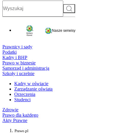
Szukaj
Nasze serwisy
Prawnicy i sądy
Podatki
Kadry i BHP
Prawo w biznesie
Samorząd i administracja
Szkoły i uczelnie
Kadry w oświacie
Zarządzanie oświatą
Orzeczenia
Studenci
Zdrowie
Prawo dla każdego
Akty Prawne
Prawo.pl