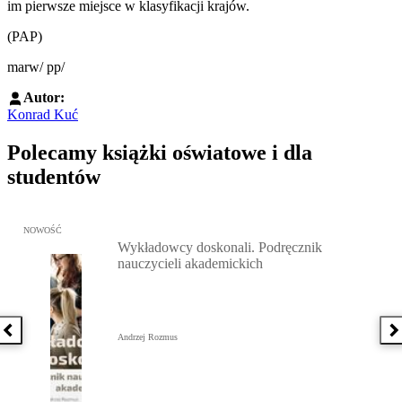
im pierwsze miejsce w klasyfikacji krajów.
(PAP)
marw/ pp/
Autor:
Konrad Kuć
Polecamy książki oświatowe i dla
studentów
Przejdź do: Wykładowcy doskonali. Podręcznik nauczycieli akadem
NOWOŚĆ
Wykładowcy doskonali. Podręcznik
nauczycieli akademickich
Poprzednia książka
N
Andrzej Rozmus