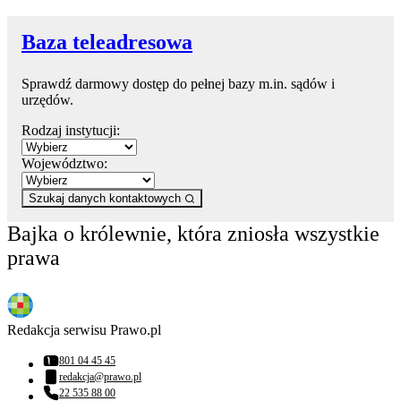
Baza teleadresowa
Sprawdź darmowy dostęp do pełnej bazy m.in. sądów i
urzędów.
Rodzaj instytucji:
Województwo:
Szukaj danych kontaktowych
Bajka o królewnie, która zniosła wszystkie
prawa
Redakcja serwisu Prawo.pl
801 04 45 45
Numer telefonu:
redakcja@prawo.pl
Adres email:
22 535 88 00
Numer telefonu: