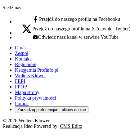
Śledź nas
Przejdź do naszego profilu na Facebooku
facebook - otwiera się w nowej karcie
Przejdź do naszego profilu na X (dawniej Twitter)
x - otwiera się w nowej karcie
Odwiedź nasz kanał w serwisie YouTube
youtube - otwiera się w nowej karcie
O nas
Zespół
Kontakt
Regulamin
Księgarnia Profinfo.pl
Wolters Kluwer
FEPI
FPOP
Mapa strony
Polityka prywatności
Pomoc
Zarządzaj preferencjami plików cookie
© 2026 Wolters Kluwer
Realizacja Ideo Powered by:
CMS Edito