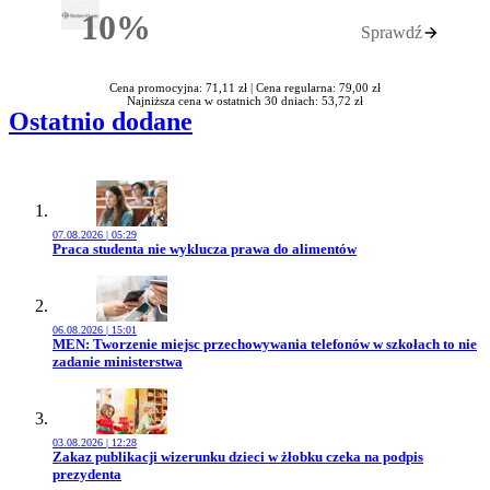
10%
Sprawdź
Rabatu
Cena promocyjna: 71,11 zł |
Cena regularna: 79,00 zł
Najniższa cena w ostatnich 30 dniach: 53,72 zł
Ostatnio dodane
07.08.2026 | 05:29
Przejdź do artykułu:
Praca studenta nie wyklucza prawa do alimentów
06.08.2026 | 15:01
Przejdź do artykułu:
MEN: Tworzenie miejsc przechowywania telefonów w szkołach to nie
zadanie ministerstwa
03.08.2026 | 12:28
Przejdź do artykułu:
Zakaz publikacji wizerunku dzieci w żłobku czeka na podpis
prezydenta