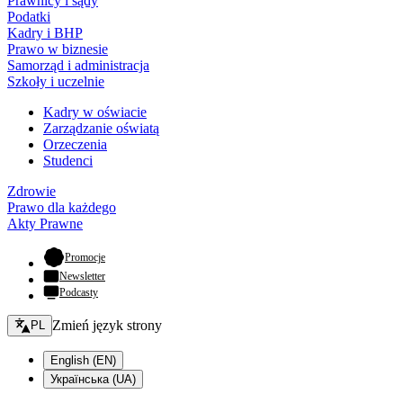
Prawnicy i sądy
Podatki
Kadry i BHP
Prawo w biznesie
Samorząd i administracja
Szkoły i uczelnie
Kadry w oświacie
Zarządzanie oświatą
Orzeczenia
Studenci
Zdrowie
Prawo dla każdego
Akty Prawne
- otwiera się w nowej karcie
Promocje
Newsletter
Podcasty
Zmień język - bieżący:
Zmień język strony
PL
English (EN)
Українська (UA)