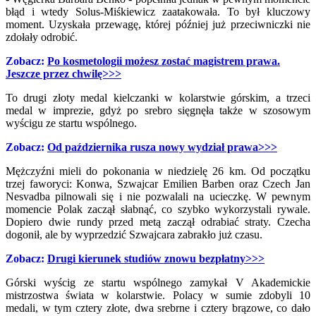
błąd i wtedy Solus-Miśkiewicz zaatakowała. To był kluczowy
moment. Uzyskała przewagę, której później już przeciwniczki nie
zdołały odrobić.
Zobacz:
Po kosmetologii możesz zostać magistrem prawa.
Jeszcze przez chwilę>>>
To drugi złoty medal kielczanki w kolarstwie górskim, a trzeci
medal w imprezie, gdyż po srebro sięgnęła także w szosowym
wyścigu ze startu wspólnego.
Zobacz:
Od października rusza nowy wydział prawa>>>
Mężczyźni mieli do pokonania w niedzielę 26 km. Od początku
trzej faworyci: Konwa, Szwajcar Emilien Barben oraz Czech Jan
Nesvadba pilnowali się i nie pozwalali na ucieczkę. W pewnym
momencie Polak zaczął słabnąć, co szybko wykorzystali rywale.
Dopiero dwie rundy przed metą zaczął odrabiać straty. Czecha
dogonił, ale by wyprzedzić Szwajcara zabrakło już czasu.
Zobacz:
Drugi kierunek studiów znowu bezpłatny>>>
Górski wyścig ze startu wspólnego zamykał V Akademickie
mistrzostwa świata w kolarstwie. Polacy w sumie zdobyli 10
medali, w tym cztery złote, dwa srebrne i cztery brązowe, co dało