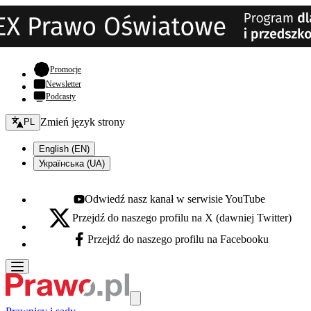
- otwiera się w nowej karcie
Promocje
Newsletter
Podcasty
Zmień język - bieżący:
Zmień język strony
PL
English (EN)
Українська (UA)
Odwiedź nasz kanał w serwisie YouTube
Youtube - otwiera się w nowej karcie
Przejdź do naszego profilu na X (dawniej Twitter)
X - otwiera się w nowej karcie
Przejdź do naszego profilu na Facebooku
Facebook - otwiera się w nowej karcie