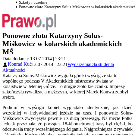
Szkoły i uczelnie
Ponowne złoto Katarzyny Solus-Miśkowicz w kolarskich akademicki
Ponowne złoto Katarzyny Solus-
Miśkowicz w kolarskich akademickich
MŚ
Data dodania: 13.07.2014 | 23:21
Konrad Kuć
13.07.2014 | 23:21
Wydarzenia
Dla studenta
Aktualności
Katarzyna Solus-Miśkowicz wygrała górski wyścig ze startu
wspólnego podczas V Akademickich mistrzostw świata w
kolarstwie w Jeleniej Górze. To drugie złoto kielczanki. Imprezę
zakończyła rywalizacja mężczyzn, w której Marek Konwa zdobył
srebro.
Podium w wyścigu kobiet wyglądało identycznie, jak dzień
wcześniej w indywidualnej jeździe na czas. I ponownie Solus-
Miśkowicz zwyciężyła pewnie i z dużą przewagą. Na mecie Polka
jednak przyznała, że początek 18-kilometrowej trasy był ciężki, bo
odczuwała trudy wcześniejszego ścigania. Najgroźniejsza z rywalek
- Węgierka Barbara Benko - popełniła jednak w pewnym momencie