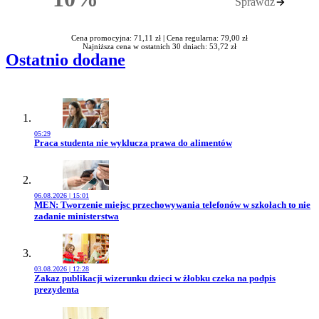
Sprawdź
Rabatu
Cena promocyjna: 71,11 zł |
Cena regularna: 79,00 zł
Najniższa cena w ostatnich 30 dniach: 53,72 zł
Ostatnio dodane
05:29
Przejdź do artykułu:
Praca studenta nie wyklucza prawa do alimentów
06.08.2026 | 15:01
Przejdź do artykułu:
MEN: Tworzenie miejsc przechowywania telefonów w szkołach to nie
zadanie ministerstwa
03.08.2026 | 12:28
Przejdź do artykułu:
Zakaz publikacji wizerunku dzieci w żłobku czeka na podpis
prezydenta