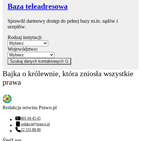
Baza teleadresowa
Sprawdź darmowy dostęp do pełnej bazy m.in. sądów i
urzędów.
Rodzaj instytucji:
Województwo:
Szukaj danych kontaktowych
Bajka o królewnie, która zniosła wszystkie
prawa
Redakcja serwisu Prawo.pl
801 04 45 45
Numer telefonu:
redakcja@prawo.pl
Adres email:
22 535 88 00
Numer telefonu:
Śledź nas