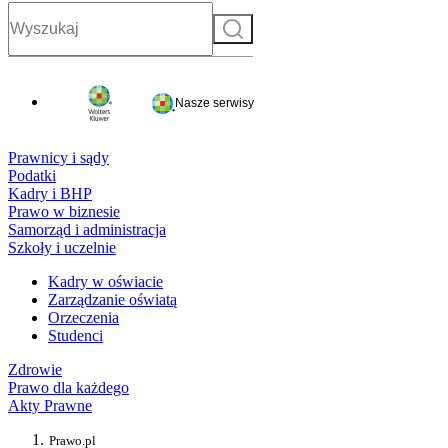
Szukaj
Nasze serwisy
Prawnicy i sądy
Podatki
Kadry i BHP
Prawo w biznesie
Samorząd i administracja
Szkoły i uczelnie
Kadry w oświacie
Zarządzanie oświatą
Orzeczenia
Studenci
Zdrowie
Prawo dla każdego
Akty Prawne
Prawo.pl