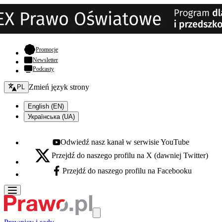
- otwiera się w nowej karcie
Promocje
Newsletter
Podcasty
Zmień język - bieżący:
Zmień język strony
PL
English (EN)
Українська (UA)
Odwiedź nasz kanał w serwisie YouTube
Youtube - otwiera się w nowej karcie
Przejdź do naszego profilu na X (dawniej Twitter)
X - otwiera się w nowej karcie
Przejdź do naszego profilu na Facebooku
Facebook - otwiera się w nowej karcie