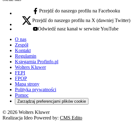
Przejdź do naszego profilu na Facebooku
facebook - otwiera się w nowej karcie
Przejdź do naszego profilu na X (dawniej Twitter)
x - otwiera się w nowej karcie
Odwiedź nasz kanał w serwisie YouTube
youtube - otwiera się w nowej karcie
O nas
Zespół
Kontakt
Regulamin
Księgarnia Profinfo.pl
Wolters Kluwer
FEPI
FPOP
Mapa strony
Polityka prywatności
Pomoc
Zarządzaj preferencjami plików cookie
© 2026 Wolters Kluwer
Realizacja Ideo Powered by:
CMS Edito