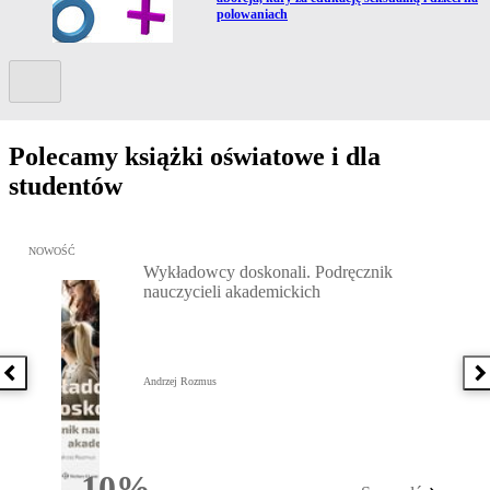
polowaniach
Kolejny slide
Polecamy książki oświatowe i dla
studentów
Przejdź do: Wykładowcy doskonali. Podręcznik nauczycieli akadem
NOWOŚĆ
Wykładowcy doskonali. Podręcznik
nauczycieli akademickich
Poprzednia książka
N
Andrzej Rozmus
10%