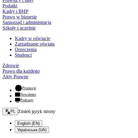
Prawnicy i sądy
Podatki
Kadry i BHP
Prawo w biznesie
Samorząd i administracja
Szkoły i uczelnie
Kadry w oświacie
Zarządzanie oświatą
Orzeczenia
Studenci
Zdrowie
Prawo dla każdego
Akty Prawne
- otwiera się w nowej karcie
Promocje
Newsletter
Podcasty
Zmień język - bieżący:
Zmień język strony
PL
English (EN)
Українська (UA)