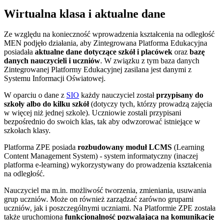
Wirtualna klasa
i aktualne dane
Ze względu na konieczność wprowadzenia kształcenia na odległość
MEN podjęło działania, aby Zintegrowana Platforma Edukacyjna
posiadała
aktualne dane dotyczące szkół i placówek
oraz
bazę
danych nauczycieli i uczniów
. W związku z tym baza danych
Zintegrowanej Platformy Edukacyjnej zasilana jest danymi z
Systemu Informacji Oświatowej.
W oparciu o dane z
SIO
każdy nauczyciel został
przypisany do
szkoły albo do kilku szkół
(dotyczy tych, którzy prowadzą zajęcia
w więcej niż jednej szkole). Uczniowie zostali przypisani
bezpośrednio do swoich klas, tak aby odwzorować istniejące w
szkołach klasy.
Platforma ZPE posiada
rozbudowany moduł LCMS
(Learning
Content Management System) - system informatyczny (inaczej
platforma e-learning) wykorzystywany do prowadzenia kształcenia
na odległość.
Nauczyciel ma m.in. możliwość tworzenia, zmieniania, usuwania
grup uczniów. Może on również zarządzać zarówno grupami
uczniów, jak i poszczególnymi uczniami. Na Platformie ZPE została
także uruchomiona
funkcjonalność pozwalająca na komunikację