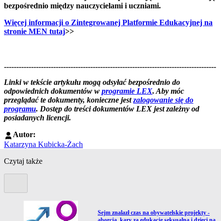
bezpośrednio między nauczycielami i uczniami.
Więcej informacji o Zintegrowanej Platformie Edukacyjnej na
stronie MEN tutaj
>>
--------------------------------------------------------------------------------------
--------------------------------------------------------
Linki w tekście artykułu mogą odsyłać bezpośrednio do
odpowiednich dokumentów w
programie LEX
. Aby móc
przeglądać te dokumenty, konieczne jest
zalogowanie się do
programu
. Dostęp do treści dokumentów LEX jest zależny od
posiadanych licencji.
Autor:
Katarzyna Kubicka-Żach
Czytaj także
Poprzedni slide
Przejdź do artykułu:
Sejm znalazł czas na obywatelskie projekty -
aborcja, kary za edukację seksualną i dzieci na