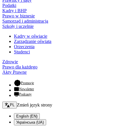
Prawnicy i sądy
Podatki
Kadry i BHP
Prawo w biznesie
Samorząd i administracja
Szkoły i uczelnie
Kadry w oświacie
Zarządzanie oświatą
Orzeczenia
Studenci
Zdrowie
Prawo dla każdego
Akty Prawne
- otwiera się w nowej karcie
Promocje
Newsletter
Podcasty
Zmień język - bieżący:
Zmień język strony
PL
English (EN)
Українська (UA)