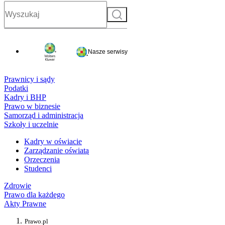
Szukaj
Nasze serwisy
Prawnicy i sądy
Podatki
Kadry i BHP
Prawo w biznesie
Samorząd i administracja
Szkoły i uczelnie
Kadry w oświacie
Zarządzanie oświatą
Orzeczenia
Studenci
Zdrowie
Prawo dla każdego
Akty Prawne
Prawo.pl