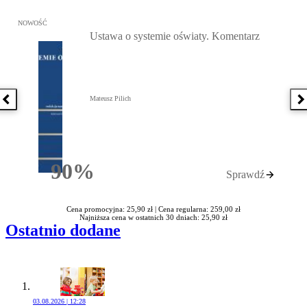
Przejdź do: Ustawa o systemie oświaty. Komentarz, Mateusz Pilich 
NOWOŚĆ
Ustawa o systemie oświaty. Komentarz
Mateusz Pilich
Poprzednia książka
N
90%
Sprawdź
Rabatu
Cena promocyjna: 25,90 zł |
Cena regularna: 259,00 zł
Najniższa cena w ostatnich 30 dniach: 25,90 zł
Ostatnio dodane
03.08.2026 | 12:28