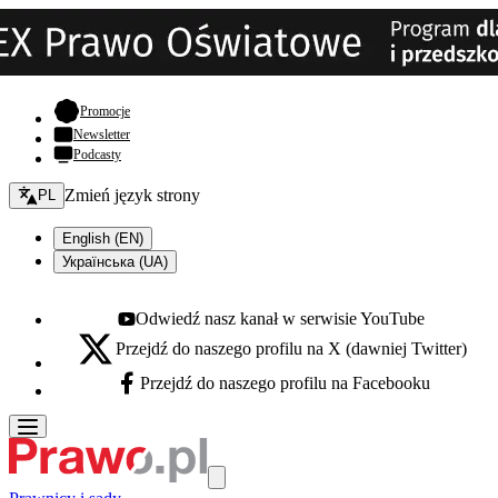
- otwiera się w nowej karcie
Promocje
Newsletter
Podcasty
Zmień język - bieżący:
Zmień język strony
PL
English (EN)
Українська (UA)
Odwiedź nasz kanał w serwisie YouTube
Youtube - otwiera się w nowej karcie
Przejdź do naszego profilu na X (dawniej Twitter)
X - otwiera się w nowej karcie
Przejdź do naszego profilu na Facebooku
Facebook - otwiera się w nowej karcie