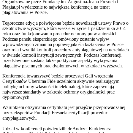
Organizowane przez Fundację im. Augustina-Jeana Fresnela i
Plagiat.pl wydarzenie to największa konferencja na temat
plagiatowania w Polsce.
Tegoroczna edycja poświęcona będzie nowelizacji ustawy Prawo o
szkolnictwie wyższym, która weszła w życie 1 października 2014
roku oraz funkcjonowaniu procedur ochrony praw autorskich.
Podczas panelu eksperckiego omówiony zostanie wpływ
wprowadzonych zmian na poprawę jakości kształcenia w Polsce
oraz rola i wyniki kontroli procedury antyplagiatowej na uczelniach
w świetle kontroli instytucji zewnętrznych. Podczas konferencji
przedstawione zostaną także praktyczne aspekty wykrywania
plagiatów pisemnych prac dyplomowych w szkołach wyższych.
Konferencja towarzyszyć będzie uroczystej Gali wręczenia
Certyfikatów Uberrima Fide uczelniom aktywnie realizującym
politykę ochrony własności intelektualnej, które zapewniają
najwyższe standardy w zakresie ochrony oryginalności prac
dyplomowych.
Warunkiem otrzymania certyfikatu jest przejście przeprowadzanej
przez ekspertów Fundacji Fresnela certyfikacji procedur
antyplagiatowych.
Udział w konferencji potwierdzili: dr Andrzej Kurkiewicz