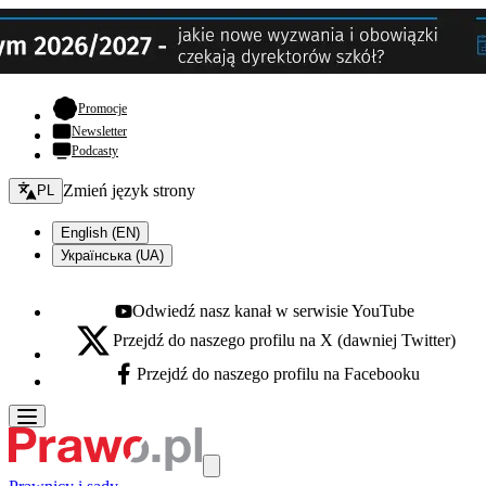
- otwiera się w nowej karcie
Promocje
Newsletter
Podcasty
Zmień język - bieżący:
Zmień język strony
PL
English (EN)
Українська (UA)
Odwiedź nasz kanał w serwisie YouTube
Youtube - otwiera się w nowej karcie
Przejdź do naszego profilu na X (dawniej Twitter)
X - otwiera się w nowej karcie
Przejdź do naszego profilu na Facebooku
Facebook - otwiera się w nowej karcie