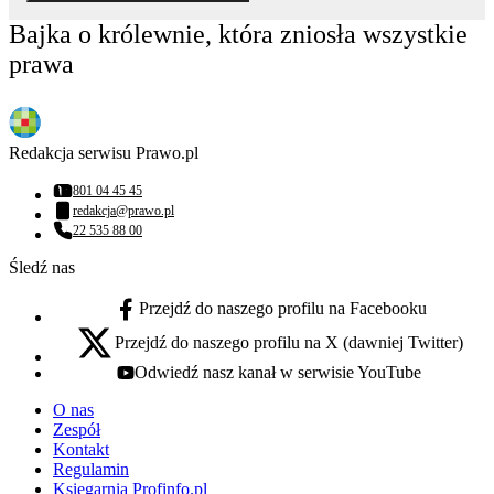
Bajka o królewnie, która zniosła wszystkie
prawa
Redakcja serwisu Prawo.pl
801 04 45 45
Numer telefonu:
redakcja@prawo.pl
Adres email:
22 535 88 00
Numer telefonu:
Śledź nas
Przejdź do naszego profilu na Facebooku
facebook - otwiera się w nowej karcie
Przejdź do naszego profilu na X (dawniej Twitter)
x - otwiera się w nowej karcie
Odwiedź nasz kanał w serwisie YouTube
youtube - otwiera się w nowej karcie
O nas
Zespół
Kontakt
Regulamin
Księgarnia Profinfo.pl