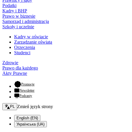
Prawnicy i sądy
Podatki
Kadry i BHP
Prawo w biznesie
Samorząd i administracja
Szkoły i uczelnie
Kadry w oświacie
Zarządzanie oświatą
Orzeczenia
Studenci
Zdrowie
Prawo dla każdego
Akty Prawne
- otwiera się w nowej karcie
Promocje
Newsletter
Podcasty
Zmień język - bieżący:
Zmień język strony
PL
English (EN)
Українська (UA)