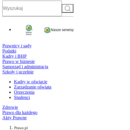
Szukaj
Nasze serwisy
Prawnicy i sądy
Podatki
Kadry i BHP
Prawo w biznesie
Samorząd i administracja
Szkoły i uczelnie
Kadry w oświacie
Zarządzanie oświatą
Orzeczenia
Studenci
Zdrowie
Prawo dla każdego
Akty Prawne
Prawo.pl