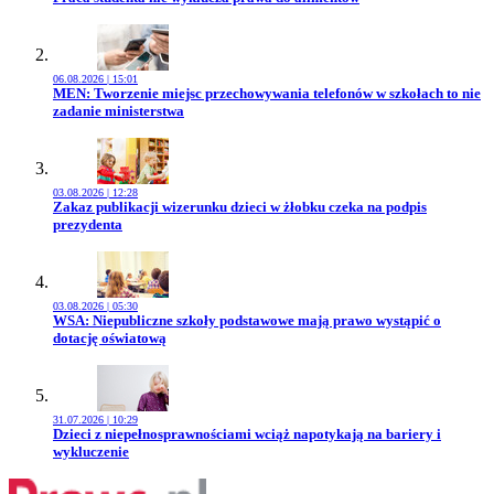
06.08.2026 | 15:01
Przejdź do artykułu:
MEN: Tworzenie miejsc przechowywania telefonów w szkołach to nie
zadanie ministerstwa
03.08.2026 | 12:28
Przejdź do artykułu:
Zakaz publikacji wizerunku dzieci w żłobku czeka na podpis
prezydenta
03.08.2026 | 05:30
Przejdź do artykułu:
WSA: Niepubliczne szkoły podstawowe mają prawo wystąpić o
dotację oświatową
31.07.2026 | 10:29
Przejdź do artykułu:
Dzieci z niepełnosprawnościami wciąż napotykają na bariery i
wykluczenie