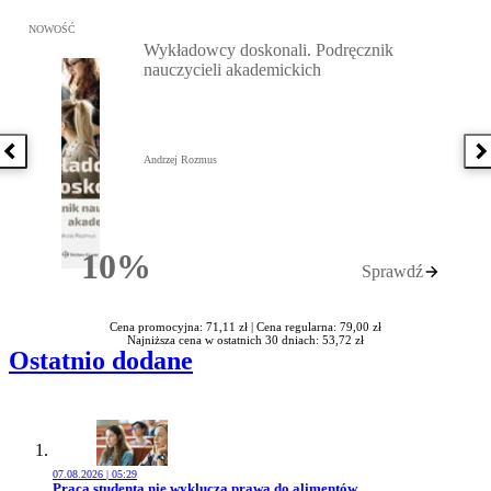
Przejdź do: Wykładowcy doskonali. Podręcznik nauczycieli akadem
NOWOŚĆ
Wykładowcy doskonali. Podręcznik
nauczycieli akademickich
Poprzednia książka
N
Andrzej Rozmus
10%
Sprawdź
Rabatu
Cena promocyjna: 71,11 zł |
Cena regularna: 79,00 zł
Najniższa cena w ostatnich 30 dniach: 53,72 zł
Ostatnio dodane
07.08.2026 | 05:29
Przejdź do artykułu:
Praca studenta nie wyklucza prawa do alimentów