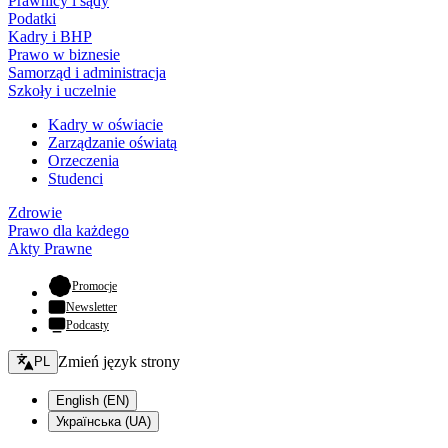
Prawnicy i sądy
Podatki
Kadry i BHP
Prawo w biznesie
Samorząd i administracja
Szkoły i uczelnie
Kadry w oświacie
Zarządzanie oświatą
Orzeczenia
Studenci
Zdrowie
Prawo dla każdego
Akty Prawne
- otwiera się w nowej karcie
Promocje
Newsletter
Podcasty
Zmień język - bieżący:
Zmień język strony
PL
English (EN)
Українська (UA)