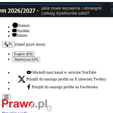
- otwiera się w nowej karcie
Promocje
Newsletter
Podcasty
Zmień język - bieżący:
Zmień język strony
PL
English (EN)
Українська (UA)
Odwiedź nasz kanał w serwisie YouTube
Youtube - otwiera się w nowej karcie
Przejdź do naszego profilu na X (dawniej Twitter)
X - otwiera się w nowej karcie
Przejdź do naszego profilu na Facebooku
Facebook - otwiera się w nowej karcie