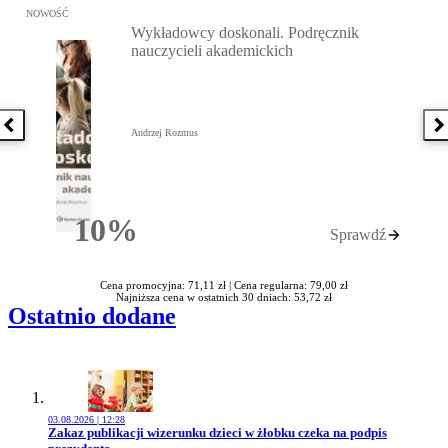
Przejdź do: Wykładowcy doskonali. Podręcznik nauczycieli akadem
NOWOŚĆ
Wykładowcy doskonali. Podręcznik
nauczycieli akademickich
Poprzednia książka
N
Andrzej Rozmus
10%
Sprawdź
Rabatu
Cena promocyjna: 71,11 zł |
Cena regularna: 79,00 zł
Najniższa cena w ostatnich 30 dniach: 53,72 zł
Ostatnio dodane
03.08.2026 | 12:28
Przejdź do artykułu:
Zakaz publikacji wizerunku dzieci w żłobku czeka na podpis