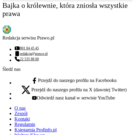
Bajka o królewnie, która zniosła wszystkie
prawa
Redakcja serwisu Prawo.pl
801 04 45 45
Numer telefonu:
redakcja@prawo.pl
Adres email:
22 535 88 00
Numer telefonu:
Śledź nas
Przejdź do naszego profilu na Facebooku
facebook - otwiera się w nowej karcie
Przejdź do naszego profilu na X (dawniej Twitter)
x - otwiera się w nowej karcie
Odwiedź nasz kanał w serwisie YouTube
youtube - otwiera się w nowej karcie
O nas
Zespół
Kontakt
Regulamin
Księgarnia Profinfo.pl