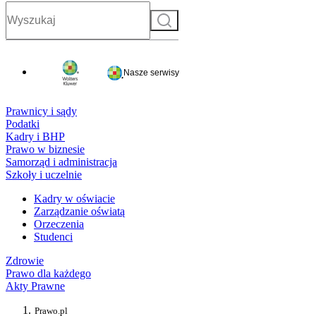
Szukaj
Nasze serwisy
Prawnicy i sądy
Podatki
Kadry i BHP
Prawo w biznesie
Samorząd i administracja
Szkoły i uczelnie
Kadry w oświacie
Zarządzanie oświatą
Orzeczenia
Studenci
Zdrowie
Prawo dla każdego
Akty Prawne
Prawo.pl