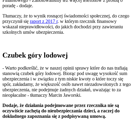
Finansowego - Zanotowaliśmy też więcej telefonów z prośbą o
poradę - dodaje.
Tłumaczy, że to wynik rosnącej świadomości społecznej, do czego
przyczynił się
raport z 2017 r
. w którym rzecznik finansowy
wskazał nieprawidłowości, do jakich dochodzi przy zawieraniu
szkolnych umów ubezpieczenia.
Czubek góry lodowej
- Warto podkreślić, że w naszej opinii sprawy które do nas trafiają
stanowią czubek góry lodowej. Biorąc pod uwagę wysokość sum
ubezpieczenia i w związku z tym niskie kwoty o które toczy się
spór, zakładamy, że większość osób nawet niezadowolonych z tego
ubezpieczenia, nie podejmuje żadnych działań, uważając to za
nieopłacalne - tłumaczy Marcin Jaworski.
Dodaje, że działania podejmowane przez rzecznika nie są
oczywiście zachętą do nieubezpieczania dzieci, a raczej do
dokładnego zapoznania się z podpisywaną umową.