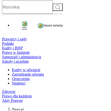
Szukaj
Nasze serwisy
Prawnicy i sądy
Podatki
Kadry i BHP
Prawo w biznesie
Samorząd i administracja
Szkoły i uczelnie
Kadry w oświacie
Zarządzanie oświatą
Orzeczenia
Studenci
Zdrowie
Prawo dla każdego
Akty Prawne
Prawo.pl