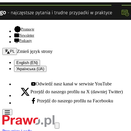
- otwiera się w nowej karcie
Promocje
Newsletter
Podcasty
Zmień język - bieżący:
Zmień język strony
PL
English (EN)
Українська (UA)
Odwiedź nasz kanał w serwisie YouTube
Youtube - otwiera się w nowej karcie
Przejdź do naszego profilu na X (dawniej Twitter)
X - otwiera się w nowej karcie
Przejdź do naszego profilu na Facebooku
Facebook - otwiera się w nowej karcie