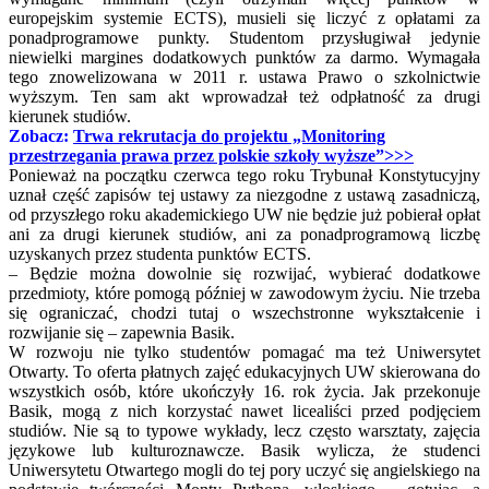
europejskim systemie ECTS), musieli się liczyć z opłatami za
ponadprogramowe punkty. Studentom przysługiwał jedynie
niewielki margines dodatkowych punktów za darmo. Wymagała
tego znowelizowana w 2011 r. ustawa Prawo o szkolnictwie
wyższym. Ten sam akt wprowadzał też odpłatność za drugi
kierunek studiów.
Zobacz:
Trwa rekrutacja do projektu „Monitoring
przestrzegania prawa przez polskie szkoły wyższe”>>>
Ponieważ na początku czerwca tego roku Trybunał Konstytucyjny
uznał część zapisów tej ustawy za niezgodne z ustawą zasadniczą,
od przyszłego roku akademickiego UW nie będzie już pobierał opłat
ani za drugi kierunek studiów, ani za ponadprogramową liczbę
uzyskanych przez studenta punktów ECTS.
‒ Będzie można dowolnie się rozwijać, wybierać dodatkowe
przedmioty, które pomogą później w zawodowym życiu. Nie trzeba
się ograniczać, chodzi tutaj o wszechstronne wykształcenie i
rozwijanie się – zapewnia Basik.
W rozwoju nie tylko studentów pomagać ma też Uniwersytet
Otwarty. To oferta płatnych zajęć edukacyjnych UW skierowana do
wszystkich osób, które ukończyły 16. rok życia. Jak przekonuje
Basik, mogą z nich korzystać nawet licealiści przed podjęciem
studiów. Nie są to typowe wykłady, lecz często warsztaty, zajęcia
językowe lub kulturoznawcze. Basik wylicza, że studenci
Uniwersytetu Otwartego mogli do tej pory uczyć się angielskiego na