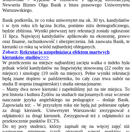
Newseria Biznes Olga Basik z biura prasowego Uniwersytetu
Warszawskiego.
Basik podkreśla, że co roku uniwersytet ma ok. 30 tys. kandydatów
i w tym roku ich łączna liczba, pomimo niżu demograficznego,
będzie zbliżona. Wyniki pierwszej tury rekrutacji zostały ogłoszone
11 lipca. Najwięcej kandydatów aplikowało na ekonomię, prawo
oraz finanse, rachunkowość i ubezpieczenia. Jak zauważa Basik, te
kierunki co roku są wśród najbardziej obleganych.
Zobacz:
Rekrutacja uzupełniająca efektem martwych
kierunków studiów>>>
W przeliczeniu na miejsce najbardziej zacięta walka o indeks była
jednak wśród kandydatów na lingwistykę stosowaną (22 osoby na
miejsce) i sinologię (19 osób na miejsce). Pełne wyniki rekrutacji
będą znane dopiero w październiku, bo cały czas trwa nabór na
studia II stopnia (magisterskie) i studia niestacjonarne.
‒ Mamy dwa nowe kierunki i zapełniliśmy już na nie miejsca. To
jest historia i kultura Żydów na studiach stacjonarnych oraz wczesne
nauczanie języka angielskiego na pedagogice – dodaje Basik.
Zapowiada też: ‒ W przyszłym roku nie będą już pobierane opłaty
za drugi kierunek. Uniwersytet Warszawski zrezygnował z
odpłatności za drugi kierunek. Zrezygnował też z odpłatności za
przekroczenie punktów ECTS.
Do tej pory studenci, którzy zapisali się na więcej zajęć niż
wymagane minimum (czyli otrzymali więcej punktów w