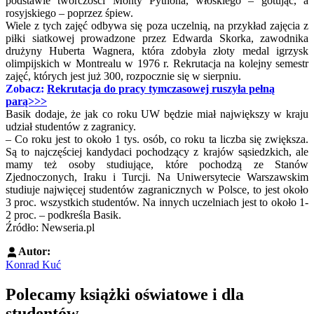
podstawie twórczości Monty Pythona, włoskiego – gotując, a
rosyjskiego – poprzez śpiew.
Wiele z tych zajęć odbywa się poza uczelnią, na przykład zajęcia z
piłki siatkowej prowadzone przez Edwarda Skorka, zawodnika
drużyny Huberta Wagnera, która zdobyła złoty medal igrzysk
olimpijskich w Montrealu w 1976 r. Rekrutacja na kolejny semestr
zajęć, których jest już 300, rozpocznie się w sierpniu.
Zobacz:
Rekrutacja do pracy tymczasowej ruszyła pełną
parą>>>
Basik dodaje, że jak co roku UW będzie miał największy w kraju
udział studentów z zagranicy.
‒ Co roku jest to około 1 tys. osób, co roku ta liczba się zwiększa.
Są to najczęściej kandydaci pochodzący z krajów sąsiedzkich, ale
mamy też osoby studiujące, które pochodzą ze Stanów
Zjednoczonych, Iraku i Turcji. Na Uniwersytecie Warszawskim
studiuje najwięcej studentów zagranicznych w Polsce, to jest około
3 proc. wszystkich studentów. Na innych uczelniach jest to około 1-
2 proc. – podkreśla Basik.
Źródło: Newseria.pl
Autor:
Konrad Kuć
Polecamy książki oświatowe i dla
studentów