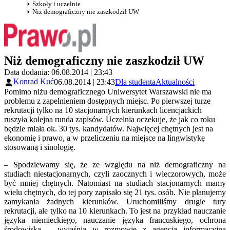
Szkoły i uczelnie
Niż demograficzny nie zaszkodził UW
Niż demograficzny nie zaszkodził UW
Data dodania: 06.08.2014 | 23:43
Konrad Kuć
06.08.2014 | 23:43
Dla studenta
Aktualności
Pomimo niżu demograficznego Uniwersytet Warszawski nie ma
problemu z zapełnieniem dostępnych miejsc. Po pierwszej turze
rekrutacji tylko na 10 stacjonarnych kierunkach licencjackich
ruszyła kolejna runda zapisów. Uczelnia oczekuje, że jak co roku
będzie miała ok. 30 tys. kandydatów. Najwięcej chętnych jest na
ekonomię i prawo, a w przeliczeniu na miejsce na lingwistykę
stosowaną i sinologię.
‒ Spodziewamy się, że ze względu na niż demograficzny na
studiach niestacjonarnych, czyli zaocznych i wieczorowych, może
być mniej chętnych. Natomiast na studiach stacjonarnych mamy
wielu chętnych, do tej pory zapisało się 21 tys. osób. Nie planujemy
zamykania żadnych kierunków. Uruchomiliśmy drugie tury
rekrutacji, ale tylko na 10 kierunkach. To jest na przykład nauczanie
języka niemieckiego, nauczanie języka francuskiego, ochrona
środowiska – wyjaśnia w rozmowie z agencją informacyjną