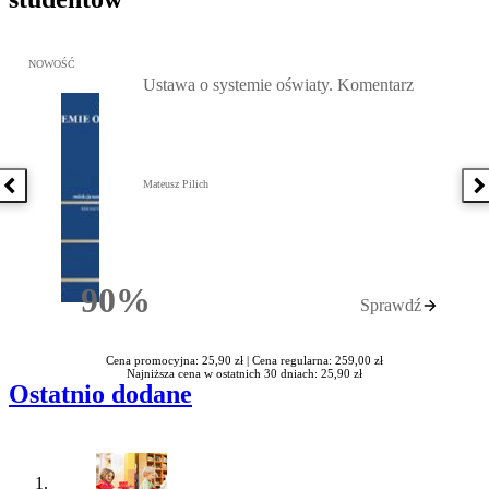
Przejdź do: Ustawa o systemie oświaty. Komentarz, Mateusz Pilich 
NOWOŚĆ
Ustawa o systemie oświaty. Komentarz
Mateusz Pilich
Poprzednia książka
N
90%
Sprawdź
Rabatu
Cena promocyjna: 25,90 zł |
Cena regularna: 259,00 zł
Najniższa cena w ostatnich 30 dniach: 25,90 zł
Ostatnio dodane