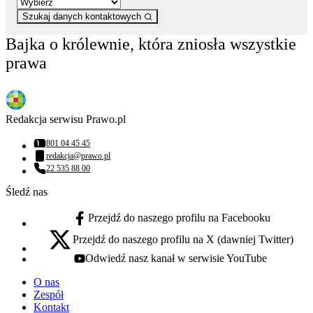
Szukaj danych kontaktowych
Bajka o królewnie, która zniosła wszystkie
prawa
Redakcja serwisu Prawo.pl
801 04 45 45
Numer telefonu:
redakcja@prawo.pl
Adres email:
22 535 88 00
Numer telefonu:
Śledź nas
Przejdź do naszego profilu na Facebooku
facebook - otwiera się w nowej karcie
Przejdź do naszego profilu na X (dawniej Twitter)
x - otwiera się w nowej karcie
Odwiedź nasz kanał w serwisie YouTube
youtube - otwiera się w nowej karcie
O nas
Zespół
Kontakt