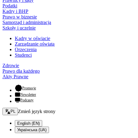
Prawnicy i sądy
Podatki
Kadry i BHP
Prawo w biznesie
Samorząd i administracja
Szkoły i uczelnie
Kadry w oświacie
Zarządzanie oświatą
Orzeczenia
Studenci
Zdrowie
Prawo dla każdego
Akty Prawne
- otwiera się w nowej karcie
Promocje
Newsletter
Podcasty
Zmień język - bieżący:
Zmień język strony
PL
English (EN)
Українська (UA)