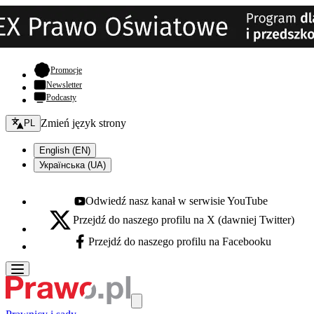
- otwiera się w nowej karcie
Promocje
Newsletter
Podcasty
Zmień język - bieżący:
Zmień język strony
PL
English (EN)
Українська (UA)
Odwiedź nasz kanał w serwisie YouTube
Youtube - otwiera się w nowej karcie
Przejdź do naszego profilu na X (dawniej Twitter)
X - otwiera się w nowej karcie
Przejdź do naszego profilu na Facebooku
Facebook - otwiera się w nowej karcie