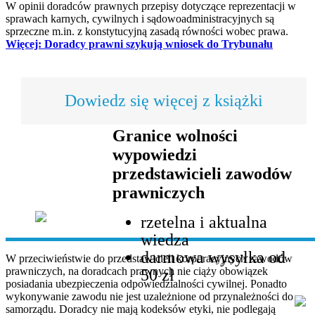
W opinii doradców prawnych przepisy dotyczące reprezentacji w
sprawach karnych, cywilnych i sądowoadministracyjnych są
sprzeczne m.in. z konstytucyjną zasadą równości wobec prawa.
Więcej: Doradcy prawni szykują wniosek do Trybunału
Dowiedz się więcej z książki
Granice wolności
wypowiedzi
przedstawicieli zawodów
prawniczych
rzetelna i aktualna
wiedza
darmowa wysyłka od
W przeciwieństwie do przedstawicieli korporacyjnych zawodów
prawniczych, na doradcach prawnych nie ciąży obowiązek
50 zł
posiadania ubezpieczenia odpowiedzialności cywilnej. Ponadto
wykonywanie zawodu nie jest uzależnione od przynależności do
samorządu. Doradcy nie mają kodeksów etyki, nie podlegają