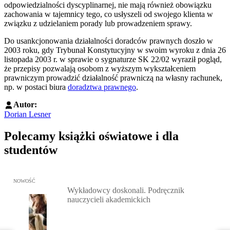
odpowiedzialności dyscyplinarnej, nie mają również obowiązku
zachowania w tajemnicy tego, co usłyszeli od swojego klienta w
związku z udzielaniem porady lub prowadzeniem sprawy.
Do usankcjonowania działalności doradców prawnych doszło w
2003 roku, gdy Trybunał Konstytucyjny w swoim wyroku z dnia 26
listopada 2003 r. w sprawie o sygnaturze SK 22/02 wyraził pogląd,
że przepisy pozwalają osobom z wyższym wykształceniem
prawniczym prowadzić działalność prawniczą na własny rachunek,
np. w postaci biura
doradztwa prawnego
.
Autor:
Dorian Lesner
Polecamy książki oświatowe i dla
studentów
Przejdź do: Wykładowcy doskonali. Podręcznik nauczycieli akadem
NOWOŚĆ
Wykładowcy doskonali. Podręcznik
nauczycieli akademickich