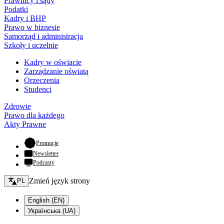
Prawnicy i sądy
Podatki
Kadry i BHP
Prawo w biznesie
Samorząd i administracja
Szkoły i uczelnie
Kadry w oświacie
Zarządzanie oświatą
Orzeczenia
Studenci
Zdrowie
Prawo dla każdego
Akty Prawne
- otwiera się w nowej karcie
Promocje
Newsletter
Podcasty
Zmień język - bieżący:
Zmień język strony
PL
English (EN)
Українська (UA)