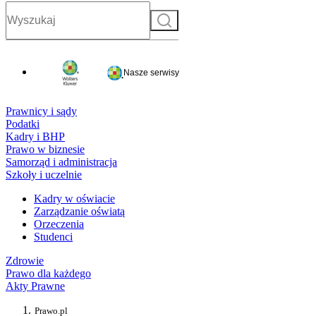
Szukaj
Nasze serwisy
Prawnicy i sądy
Podatki
Kadry i BHP
Prawo w biznesie
Samorząd i administracja
Szkoły i uczelnie
Kadry w oświacie
Zarządzanie oświatą
Orzeczenia
Studenci
Zdrowie
Prawo dla każdego
Akty Prawne
Prawo.pl