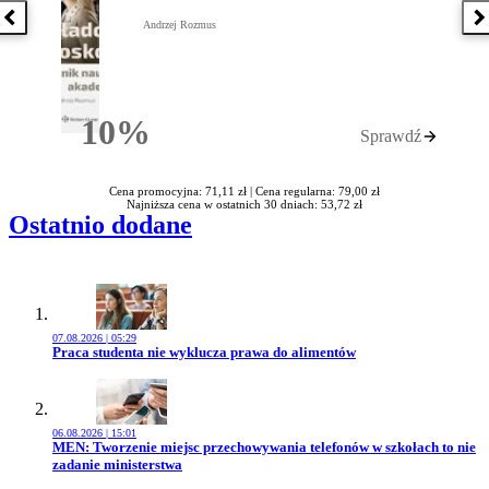
Poprzednia książka
N
Andrzej Rozmus
10%
Sprawdź
Rabatu
Cena promocyjna: 71,11 zł |
Cena regularna: 79,00 zł
Najniższa cena w ostatnich 30 dniach: 53,72 zł
Ostatnio dodane
07.08.2026 | 05:29
Przejdź do artykułu:
Praca studenta nie wyklucza prawa do alimentów
06.08.2026 | 15:01
Przejdź do artykułu:
MEN: Tworzenie miejsc przechowywania telefonów w szkołach to nie
zadanie ministerstwa