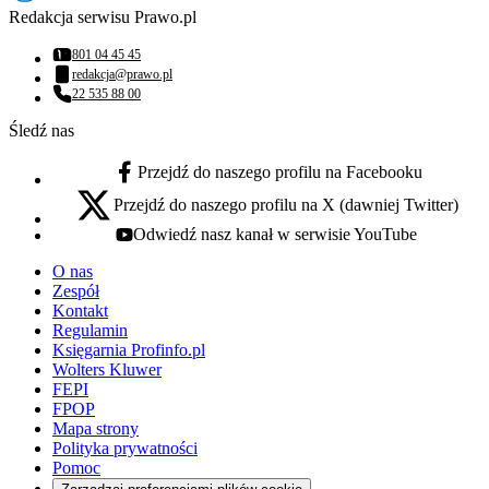
Redakcja serwisu Prawo.pl
801 04 45 45
Numer telefonu:
redakcja@prawo.pl
Adres email:
22 535 88 00
Numer telefonu:
Śledź nas
Przejdź do naszego profilu na Facebooku
facebook - otwiera się w nowej karcie
Przejdź do naszego profilu na X (dawniej Twitter)
x - otwiera się w nowej karcie
Odwiedź nasz kanał w serwisie YouTube
youtube - otwiera się w nowej karcie
O nas
Zespół
Kontakt
Regulamin
Księgarnia Profinfo.pl
Wolters Kluwer
FEPI
FPOP
Mapa strony
Polityka prywatności
Pomoc