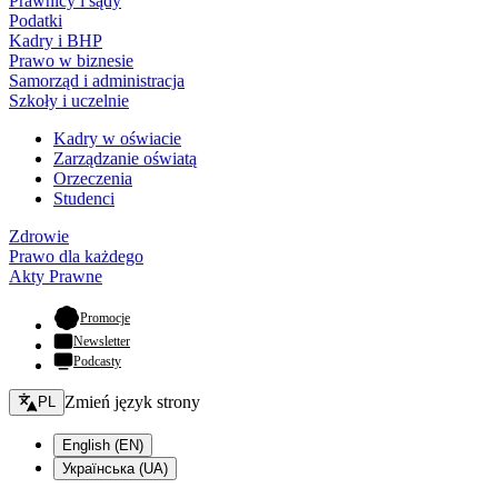
Prawnicy i sądy
Podatki
Kadry i BHP
Prawo w biznesie
Samorząd i administracja
Szkoły i uczelnie
Kadry w oświacie
Zarządzanie oświatą
Orzeczenia
Studenci
Zdrowie
Prawo dla każdego
Akty Prawne
- otwiera się w nowej karcie
Promocje
Newsletter
Podcasty
Zmień język - bieżący:
Zmień język strony
PL
English (EN)
Українська (UA)