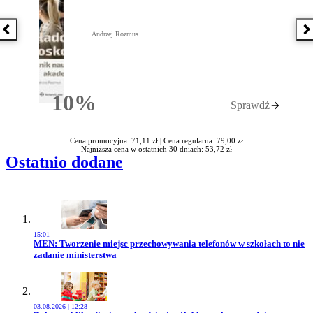
Poprzednia książka
N
Andrzej Rozmus
10%
Sprawdź
Rabatu
Cena promocyjna: 71,11 zł |
Cena regularna: 79,00 zł
Najniższa cena w ostatnich 30 dniach: 53,72 zł
Ostatnio dodane
15:01
Przejdź do artykułu:
MEN: Tworzenie miejsc przechowywania telefonów w szkołach to nie
zadanie ministerstwa
03.08.2026 | 12:28