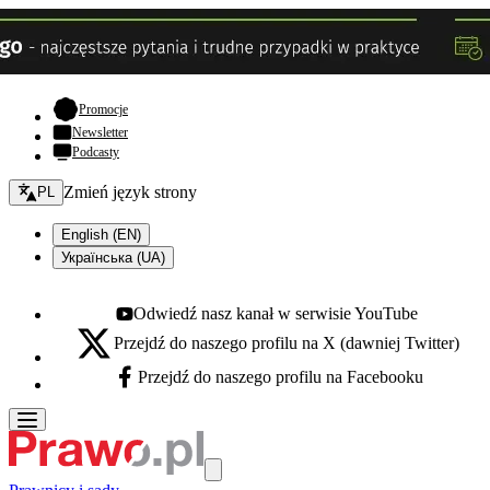
- otwiera się w nowej karcie
Promocje
Newsletter
Podcasty
Zmień język - bieżący:
Zmień język strony
PL
English (EN)
Українська (UA)
Odwiedź nasz kanał w serwisie YouTube
Youtube - otwiera się w nowej karcie
Przejdź do naszego profilu na X (dawniej Twitter)
X - otwiera się w nowej karcie
Przejdź do naszego profilu na Facebooku
Facebook - otwiera się w nowej karcie