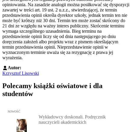
opiniowania. Na zasadzie analogii można posiłkować się dyspozycji
zawartej w treści art. 19 ust. 2 u.z.z., stwierdzającej, że termin
przedstawienia opinii określa dyrektor szkoły, jednak termin ten nie
może być krótszy niż 30 dni. Termin ten może zostać skrócony do
21 dni ze względu na ważny interes publiczny. Skrócenie terminu
wymaga szczególnego uzasadnienia. Bieg terminu na
przedstawienie opinii liczy się od dnia następującego po dniu
doręczenia założeń albo projektu wraz z pismem określającym
termin przedstawienia opinii. Nieprzedstawienie opinii w
wyznaczonym terminie uważa się za rezygnację z prawa jej
wyrażenia.
Autor:
Krzysztof Lisowski
Polecamy książki oświatowe i dla
studentów
Przejdź do: Wykładowcy doskonali. Podręcznik nauczycieli akadem
NOWOŚĆ
Wykładowcy doskonali. Podręcznik
nauczycieli akademickich