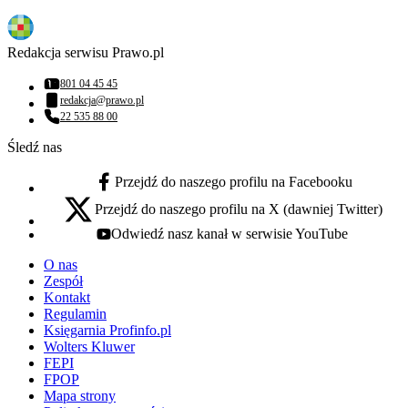
Redakcja serwisu Prawo.pl
801 04 45 45
Numer telefonu:
redakcja@prawo.pl
Adres email:
22 535 88 00
Numer telefonu:
Śledź nas
Przejdź do naszego profilu na Facebooku
facebook - otwiera się w nowej karcie
Przejdź do naszego profilu na X (dawniej Twitter)
x - otwiera się w nowej karcie
Odwiedź nasz kanał w serwisie YouTube
youtube - otwiera się w nowej karcie
O nas
Zespół
Kontakt
Regulamin
Księgarnia Profinfo.pl
Wolters Kluwer
FEPI
FPOP
Mapa strony