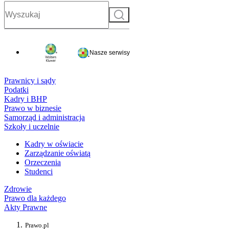
Szukaj
Nasze serwisy
Prawnicy i sądy
Podatki
Kadry i BHP
Prawo w biznesie
Samorząd i administracja
Szkoły i uczelnie
Kadry w oświacie
Zarządzanie oświatą
Orzeczenia
Studenci
Zdrowie
Prawo dla każdego
Akty Prawne
Prawo.pl