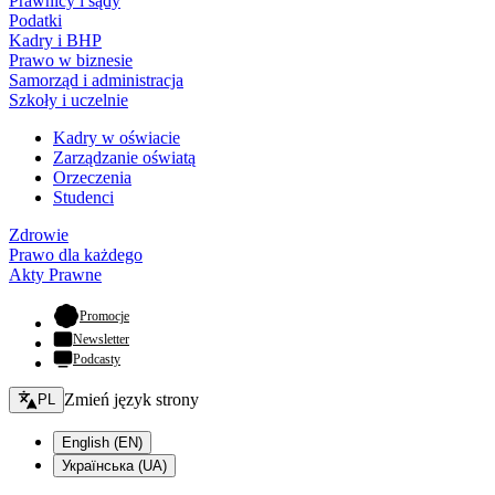
Prawnicy i sądy
Podatki
Kadry i BHP
Prawo w biznesie
Samorząd i administracja
Szkoły i uczelnie
Kadry w oświacie
Zarządzanie oświatą
Orzeczenia
Studenci
Zdrowie
Prawo dla każdego
Akty Prawne
- otwiera się w nowej karcie
Promocje
Newsletter
Podcasty
Zmień język - bieżący:
Zmień język strony
PL
English (EN)
Українська (UA)