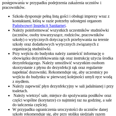
postępowania w przypadku podejrzenia zakażenia uczniów i
pracowników.
Szkoła dysponuje pełną listą gości i obsługi imprezy wraz z
kontaktami, którą w razie potrzeby udostępni organom
Państwowej Inspekcji Sanitarnej
.
Należy poinformować wszystkich uczestników studniówki
(uczniów, osoby towarzyszące, rodziców, pracowników
szkoły) o wytycznych dotyczących przebywania na terenie
szkoły oraz dodatkowych wytycznych związanych z
organizacją studniówki.
Przy wejściu do budynku należy zamieścić informację o
obowiązku dezynfekowania rąk oraz instrukcję użycia środka
dezynfekującego. Należy umożliwić wszystkim osobom
skorzystanie z płynu do dezynfekcji rąk oraz regularnie
napełniać dozowniki. Rekomenduje się, aby uczestnicy po
wejściu do budynku w pierwszej kolejności umyli ręce wodą
z mydłem.
Należy zapewnić płyn dezynfekcyjny w sali jadalnianej i przy
toaletach.
Należy wietrzyć sale, miejsce do spożywania posiłków oraz
części wspólne (korytarze) co najmniej raz na godzinę, a sale
do tańczenia częściej.
W przypadku ograniczenia uroczystości do uczniów danej
szkoły rekomenduje się, aby przy stoliku siedziały razem