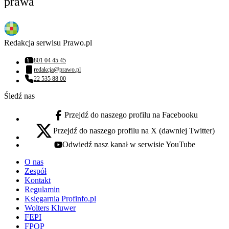
prawa
Redakcja serwisu Prawo.pl
801 04 45 45
Numer telefonu:
redakcja@prawo.pl
Adres email:
22 535 88 00
Numer telefonu:
Śledź nas
Przejdź do naszego profilu na Facebooku
facebook - otwiera się w nowej karcie
Przejdź do naszego profilu na X (dawniej Twitter)
x - otwiera się w nowej karcie
Odwiedź nasz kanał w serwisie YouTube
youtube - otwiera się w nowej karcie
O nas
Zespół
Kontakt
Regulamin
Księgarnia Profinfo.pl
Wolters Kluwer
FEPI
FPOP