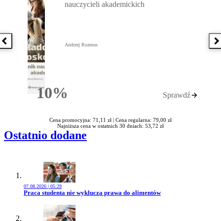
nauczycieli akademickich
Poprzednia książka
N
Andrzej Rozmus
10%
Sprawdź
Rabatu
Cena promocyjna: 71,11 zł |
Cena regularna: 79,00 zł
Najniższa cena w ostatnich 30 dniach: 53,72 zł
Ostatnio dodane
07.08.2026 | 05:29
Przejdź do artykułu:
Praca studenta nie wyklucza prawa do alimentów