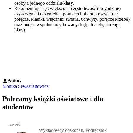
osoby z jednego oddziału/klasy.
Rekomenduje się zwiększoną częstotliwość (co godzinę)
czyszczenia i dezynfekcji powierzchni dotykowych (tj.:
poręcze, klamki, włączniki światła, uchwyty, poręcze krzeseł)
oraz miejsc wspólnie użytkowanych (tj.: toalety, podłogi,
blaty).
Autor:
Monika Sewastianowicz
Polecamy książki oświatowe i dla
studentów
Przejdź do: Wykładowcy doskonali. Podręcznik nauczycieli akadem
NOWOŚĆ
Wykładowcy doskonali. Podręcznik