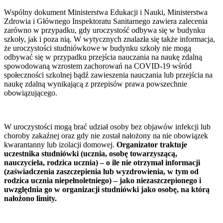
Wspólny dokument Ministerstwa Edukacji i Nauki, Ministerstwa
Zdrowia i Głównego Inspektoratu Sanitarnego zawiera zalecenia
zarówno w przypadku, gdy uroczystość odbywa się w budynku
szkoły, jak i poza nią. W wytycznych znalazła się także informacja,
że uroczystości studniówkowe w budynku szkoły nie mogą
odbywać się w przypadku przejścia nauczania na naukę zdalną
spowodowaną wzrostem zachorowań na COVID-19 wśród
społeczności szkolnej bądź zawieszenia nauczania lub przejścia na
naukę zdalną wynikającą z przepisów prawa powszechnie
obowiązującego.
W uroczystości mogą brać udział osoby bez objawów infekcji lub
choroby zakaźnej oraz gdy nie został nałożony na nie obowiązek
kwarantanny lub izolacji domowej.
Organizator traktuje
uczestnika studniówki (ucznia, osobę towarzyszącą,
nauczyciela, rodzica ucznia) – o ile nie otrzymał informacji
(zaświadczenia zaszczepienia lub wyzdrowienia, w tym od
rodzica ucznia niepełnoletniego) – jako niezaszczepionego i
uwzględnia go w organizacji studniówki jako osobę, na którą
nałożono limity.