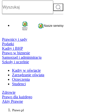
Szukaj
Nasze serwisy
Prawnicy i sądy
Podatki
Kadry i BHP
Prawo w biznesie
Samorząd i administracja
Szkoły i uczelnie
Kadry w oświacie
Zarządzanie oświatą
Orzeczenia
Studenci
Zdrowie
Prawo dla każdego
Akty Prawne
Prawo.pl