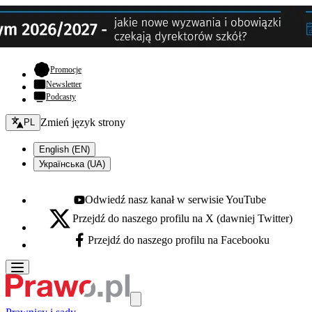
- otwiera się w nowej karcie
Promocje
Newsletter
Podcasty
Zmień język - bieżący:
Zmień język strony
PL
English (EN)
Українська (UA)
Odwiedź nasz kanał w serwisie YouTube
Youtube - otwiera się w nowej karcie
Przejdź do naszego profilu na X (dawniej Twitter)
X - otwiera się w nowej karcie
Przejdź do naszego profilu na Facebooku
Facebook - otwiera się w nowej karcie