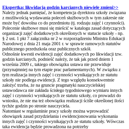
Ekspertka: likwidacja godzin karcianych niewiele zmieni>>
Należy jednak pamiętać, że kompetencja dyrektora szkoły związana
z możliwością wydawania poleceń służbowych w tym zakresie nie
może być dowolna co do przedmiotu (tj. rodzaju zajęć i czynności).
Polecenie służbowe musi się mieścić w katalogu zasad dotyczących
organizacji zajęć dodatkowych określonych w statucie szkoły - np.
§ 2 ust. 1 pkt 7 załącznika nr 2 w rozporządzeniu Ministra Edukacji
Narodowej z dnia 21 maja 2001 r. w sprawie ramowych statutów
publicznego przedszkola oraz publicznych szkół.
Odnośnie kwestii ewidencji zajęć dodatkowych po likwidacji tzw.
godzin karcianych, podnieść należy, że tak jak przed dniem 1
września 2009 r., takiego obowiązku ustawa nie przewiduje
(przynajmniej na tym etapie prac parlamentarnych). W związku z
tym realizacja innych zajęć i czynności wynikających ze statutu
szkoły nie podlega ewidencji. Z tego względu konsekwentnie
założyć trzeba, że na gruncie pragmatyki nauczycielskiej
ustawodawca nie zakłada ścisłego tygodniowego wymiaru innych
zajęć i czynności wynikających ze statutu szkoły, co prowadzi do
wniosku, że nie ma też obowiązku realizacji ściśle określonej ilości
tychże godzin po stronie nauczyciela.
Natomiast w regulaminie pracy szkoły można wprowadzić
obowiązek zasad przydzielania i ewidencjonowania wykonania
innych zajęć i czynności wynikających ze statutu szkoły. Wówczas
taka ewidencja będzie prowadzona na potrzeby