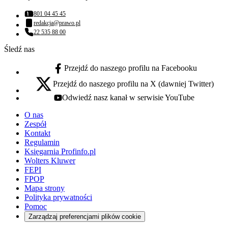
801 04 45 45
Numer telefonu:
redakcja@prawo.pl
Adres email:
22 535 88 00
Numer telefonu:
Śledź nas
Przejdź do naszego profilu na Facebooku
facebook - otwiera się w nowej karcie
Przejdź do naszego profilu na X (dawniej Twitter)
x - otwiera się w nowej karcie
Odwiedź nasz kanał w serwisie YouTube
youtube - otwiera się w nowej karcie
O nas
Zespół
Kontakt
Regulamin
Księgarnia Profinfo.pl
Wolters Kluwer
FEPI
FPOP
Mapa strony
Polityka prywatności
Pomoc
Zarządzaj preferencjami plików cookie