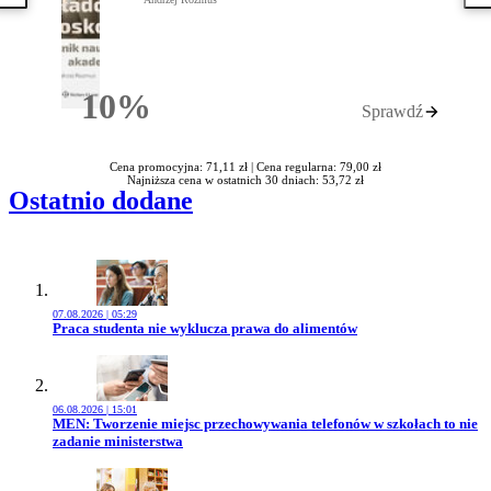
10%
Sprawdź
Rabatu
Cena promocyjna: 71,11 zł |
Cena regularna: 79,00 zł
Najniższa cena w ostatnich 30 dniach: 53,72 zł
Ostatnio dodane
07.08.2026 | 05:29
Przejdź do artykułu:
Praca studenta nie wyklucza prawa do alimentów
06.08.2026 | 15:01
Przejdź do artykułu:
MEN: Tworzenie miejsc przechowywania telefonów w szkołach to nie
zadanie ministerstwa