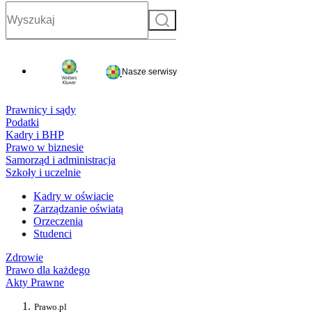
Szukaj
Nasze serwisy
Prawnicy i sądy
Podatki
Kadry i BHP
Prawo w biznesie
Samorząd i administracja
Szkoły i uczelnie
Kadry w oświacie
Zarządzanie oświatą
Orzeczenia
Studenci
Zdrowie
Prawo dla każdego
Akty Prawne
Prawo.pl