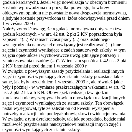
godzin karcianych). Jeżeli więc nowelizacja w obecnym brzmieniu
zostanie wprowadzona do porządku prawnego, to wbrew
obiegowym opiniom nie powstanie nowa dyspozycja normatywna,
a jedynie zostanie przywrócona ta, która obowiązywała przed dniem
1 września 2009 r.
Należy zwrócić uwagę, że regulacja normatywna dotycząca tzw.
godzin karcianych – w art. 42 ust. 2 pkt 2 KN poprzedzona była
zapisem: "(...) W ramach czasu pracy (...) oraz ustalonego
wynagrodzenia nauczyciel obowiązany jest realizować (...) inne
zajęcia i czynności wynikające z zadań statutowych szkoły, w tym
zajęcia opiekuńcze i wychowawcze uwzględniające potrzeby i
zainteresowania uczniów (...)". W ten sam sposób art. 42 ust. 2 pkt
2 KN brzmiał przed dniem 1 września 2009 r.
W związku z powyższym zasady przydzielania i realizacji innych
zajęć i czynności wynikających ze statutu szkoły pozostaną takie
same, jak były przed dniem 1 września 2009 r., ale również jakie
były i później - w wymiarze przekraczającym wskazania w art. 42
ust. 2 pkt 2 lit. a-b KN. Obowiązek realizacji tzw. godzin
karcianych nie wyczerpywał bowiem obowiązku realizacji innych
zajęć i czynności wynikających ze statutu szkoły. Ten obowiązek
nadal występował, tyle że zależał on od kwestii wystąpienia
potrzeby realizacji i nie podlegał obowiązkowi ewidencjonowania.
W związku z tym dyrektor szkoły, tak jak poprzednio, będzie miał
możliwość przydzielania nauczycielowi realizacji innych zajęć i
czynności wynikających ze statutu szkoły.