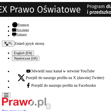
- otwiera się w nowej karcie
Promocje
Newsletter
Podcasty
Zmień język - bieżący:
Zmień język strony
PL
English (EN)
Українська (UA)
Odwiedź nasz kanał w serwisie YouTube
Youtube - otwiera się w nowej karcie
Przejdź do naszego profilu na X (dawniej Twitter)
X - otwiera się w nowej karcie
Przejdź do naszego profilu na Facebooku
Facebook - otwiera się w nowej karcie