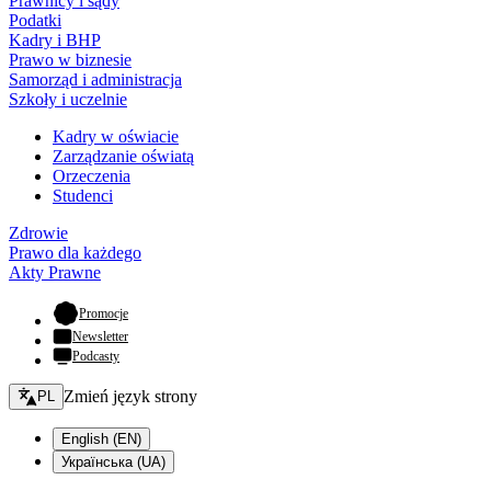
Prawnicy i sądy
Podatki
Kadry i BHP
Prawo w biznesie
Samorząd i administracja
Szkoły i uczelnie
Kadry w oświacie
Zarządzanie oświatą
Orzeczenia
Studenci
Zdrowie
Prawo dla każdego
Akty Prawne
- otwiera się w nowej karcie
Promocje
Newsletter
Podcasty
Zmień język - bieżący:
Zmień język strony
PL
English (EN)
Українська (UA)