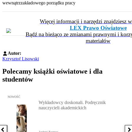
wewnątrzzakładowego porządku pracy
Więcej informacji i narzędzi znajdziesz 
LEX Prawo Oświatowe
Bądź na bieżąco ze zmianami prawnymi i korzy
materiałów
Autor:
Krzysztof Lisowski
Polecamy książki oświatowe i dla
studentów
Przejdź do: Wykładowcy doskonali. Podręcznik nauczycieli akadem
NOWOŚĆ
Wykładowcy doskonali. Podręcznik
nauczycieli akademickich
Poprzednia książka
N
Andrzej Rozmus