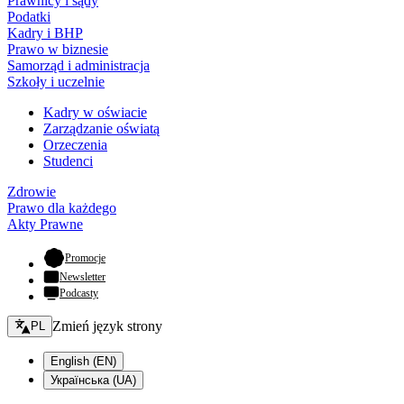
Prawnicy i sądy
Podatki
Kadry i BHP
Prawo w biznesie
Samorząd i administracja
Szkoły i uczelnie
Kadry w oświacie
Zarządzanie oświatą
Orzeczenia
Studenci
Zdrowie
Prawo dla każdego
Akty Prawne
- otwiera się w nowej karcie
Promocje
Newsletter
Podcasty
Zmień język - bieżący:
Zmień język strony
PL
English (EN)
Українська (UA)