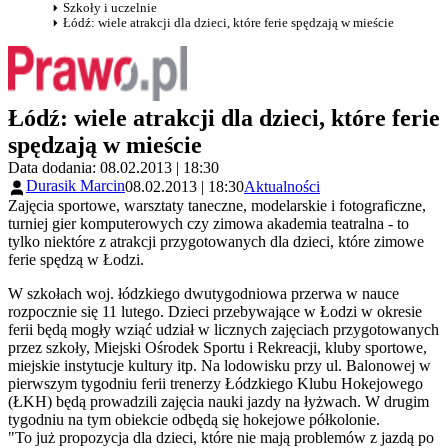
Szkoły i uczelnie
Łódź: wiele atrakcji dla dzieci, które ferie spędzają w mieście
Łódź: wiele atrakcji dla dzieci, które ferie
spędzają w mieście
Data dodania: 08.02.2013 | 18:30
Durasik Marcin
08.02.2013 | 18:30
Aktualności
Zajęcia sportowe, warsztaty taneczne, modelarskie i fotograficzne,
turniej gier komputerowych czy zimowa akademia teatralna - to
tylko niektóre z atrakcji przygotowanych dla dzieci, które zimowe
ferie spędzą w Łodzi.
W szkołach woj. łódzkiego dwutygodniowa przerwa w nauce
rozpocznie się 11 lutego. Dzieci przebywające w Łodzi w okresie
ferii będą mogły wziąć udział w licznych zajęciach przygotowanych
przez szkoły, Miejski Ośrodek Sportu i Rekreacji, kluby sportowe,
miejskie instytucje kultury itp. Na lodowisku przy ul. Balonowej w
pierwszym tygodniu ferii trenerzy Łódzkiego Klubu Hokejowego
(ŁKH) będą prowadzili zajęcia nauki jazdy na łyżwach. W drugim
tygodniu na tym obiekcie odbędą się hokejowe półkolonie.
"To już propozycja dla dzieci, które nie mają problemów z jazdą po