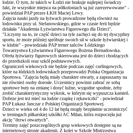
lodzie. O tym, że takich w Łodzi nie brakuje najlepiej świadczy
fakt, że wszystkie miejsca na półkoloniach są już zarezerwowane" -
powiedział PAP prezes ŁKH Maciej Lewy.
Zajęcia nauki jazdy na łyżwach prowadzone będą również na
lodowisku przy ul. Stefanowskiego, gdzie w czasie ferii będzie
działała "Akademia Łyżwiarstwa Figurowego dla Dzieci".
"Liczymy na to, że część dzieci na tyle zachęci się do tej dyscypliny
sportu, że może później spróbuje swoich sił w szkole łyżwiarskiej i
w klubie" - powiedziała PAP trener tańców Łódzkiego
Towarzystwa Łyżwiarstwa Figurowego Bożena Bernadowska.
Oferta łyżwiarzy figurowych skierowana jest do dzieci chodzących
do przedszkoli oraz szkół podstawowych.
Ograniczeń wiekowych nie będzie podczas zajęć curlingowych,
które na łódzkich lodowiskach przeprowadzi Polska Organizacja
Sportowa. "Zajęcia będą miały charakter otwarty, a zapraszamy na
nie również osoby dorosłe. Uczestnicy powinni zabrać ze sobą
sportowe buty na zmianę i dosyć luźne, wygodne spodnie, żeby
zrobić charakterystyczny wykrok, w którym się wypuszcza kamień.
Dobrze jest też mieć na lodzie czapkę i rękawiczki" - powiedział
PAP Łukasz Janczar z Polskiej Organizacji Sportowej.
Dzieci w wieku od 4 do 12 lat będą mogły bezpłatnie uczestniczyć
w treningach piłkarskiej szkółki AC Milan, która rozpoczęła już
akcję "drzwi otwartych".
Terminy zajęć poszczególnych grup wiekowych dostępne są na
internetowej stronie akademii. Z kolei w Szkole Mistrzostwa