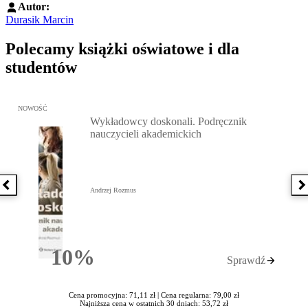
Autor:
Durasik Marcin
Polecamy książki oświatowe i dla
studentów
Przejdź do: Wykładowcy doskonali. Podręcznik nauczycieli akadem
NOWOŚĆ
Wykładowcy doskonali. Podręcznik
nauczycieli akademickich
Poprzednia książka
N
Andrzej Rozmus
10%
Sprawdź
Rabatu
Cena promocyjna: 71,11 zł |
Cena regularna: 79,00 zł
Najniższa cena w ostatnich 30 dniach: 53,72 zł