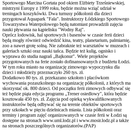
Sportowego Marcina Gortata pod okiem Elżbiety Trześniewskiej,
mistrzyni Europy z 1999 roku, będzie można wziąć udział w
treningach koszykówki. Dwa turnusy półkolonii dla dzieci
przygotował Aquapark "Fala". Instruktorzy Łódzkiego Sportowego
Towarzystwa Waterpolowego będą natomiast prowadzili zajęcia
nauki pływania na kąpielisku "Wodny Raj".
Oprócz lodowisk, hal sportowych i basenów w czasie ferii dzieci
będą mogły również odwiedzić kina, teatry, planetarium, palmiarnię,
zoo a nawet grotę solną. Nie zabraknie też warsztatów w muzeach i
galeriach sztuki oraz nauki tańca. Będzie też kulig, ognisko i
wyprawa do studia nagrań „Bajkonur". Wiele projektów
przygotowanych na ferie zostało dofinansowanych z budżetu Łodzi.
W tym roku miasto na organizację zimowego wypoczynku dla
dzieci i młodzieży przeznaczyło 260 tys. zł.
Dodatkowo 80 tys. zł. przekazano szkołom i placówkom
wychowania pozaszkolnego na organizację półkolonii, z których ma
skorzystać ok. 800 dzieci. Od początku ferii zimowych odbywać się
też będzie piąta edycja programu „Trener osiedlowy", która będzie
kosztowała 450 tys. zł. Zajęcia pod opieką wykwalifikowanych
instruktorów będą odbywać się na terenie obiektów sportowych
przy szkołach w pięciu dzielnicach miasta. Lista półkolonii oraz
terminy i program zajęć organizowanych w czasie ferii w Łodzi są
dostępne na stronach www.uml.lodz.pl i www.mosir.lodz.pl a także
na stronach poszczególnych organizatorów.(PAP)