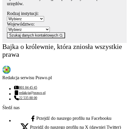
urzędów.
Rodzaj instytucji:
Województwo:
Szukaj danych kontaktowych
Bajka o królewnie, która zniosła wszystkie
prawa
Redakcja serwisu Prawo.pl
801 04 45 45
Numer telefonu:
redakcja@prawo.pl
Adres email:
22 535 88 00
Numer telefonu:
Śledź nas
Przejdź do naszego profilu na Facebooku
facebook - otwiera się w nowej karcie
Przejdź do naszego profilu na X (dawniej Twitter)