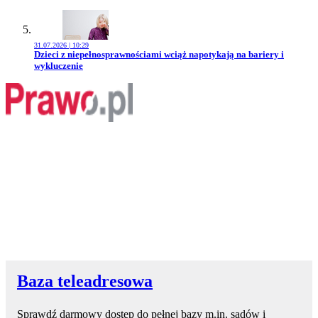
31.07.2026 | 10:29
Przejdź do artykułu:
Dzieci z niepełnosprawnościami wciąż napotykają na bariery i
wykluczenie
Baza teleadresowa
Sprawdź darmowy dostęp do pełnej bazy m.in. sądów i