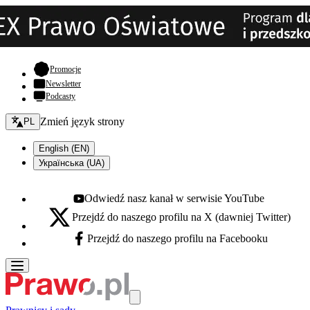
- otwiera się w nowej karcie
Promocje
Newsletter
Podcasty
Zmień język - bieżący:
Zmień język strony
PL
English (EN)
Українська (UA)
Odwiedź nasz kanał w serwisie YouTube
Youtube - otwiera się w nowej karcie
Przejdź do naszego profilu na X (dawniej Twitter)
X - otwiera się w nowej karcie
Przejdź do naszego profilu na Facebooku
Facebook - otwiera się w nowej karcie