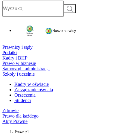
Szukaj
Nasze serwisy
Prawnicy i sądy
Podatki
Kadry i BHP
Prawo w biznesie
Samorząd i administracja
Szkoły i uczelnie
Kadry w oświacie
Zarządzanie oświatą
Orzeczenia
Studenci
Zdrowie
Prawo dla każdego
Akty Prawne
Prawo.pl