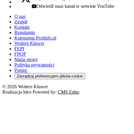
x - otwiera się w nowej karcie
Odwiedź nasz kanał w serwisie YouTube
youtube - otwiera się w nowej karcie
O nas
Zespół
Kontakt
Regulamin
Księgarnia Profinfo.pl
Wolters Kluwer
FEPI
FPOP
Mapa strony
Polityka prywatności
Pomoc
Zarządzaj preferencjami plików cookie
© 2026 Wolters Kluwer
Realizacja Ideo Powered by:
CMS Edito