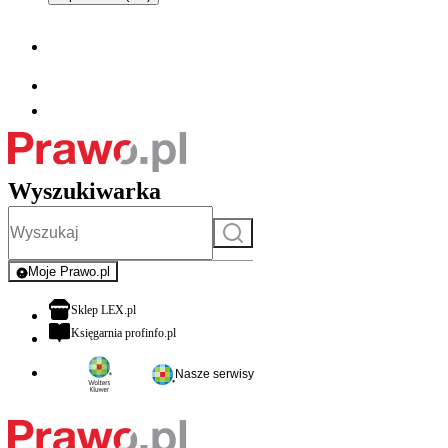
Wyszukiwarka
Szukaj
Moje Prawo.pl
- rejestracja i logowanie do serwisu
otwiera się w nowej karcie
Sklep LEX.pl
otwiera się w nowej karcie
Księgarnia profinfo.pl
Nasze serwisy