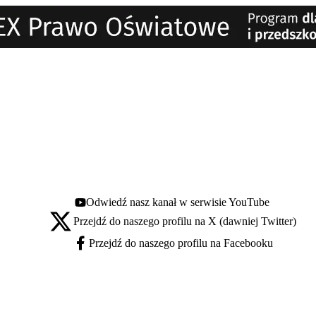
Odwiedź nasz kanał w serwisie YouTube
Youtube - otwiera się w nowej karcie
Przejdź do naszego profilu na X (dawniej Twitter)
X - otwiera się w nowej karcie
Przejdź do naszego profilu na Facebooku
Facebook - otwiera się w nowej karcie