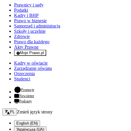
Prawnicy i sądy
Podatki
Kadry i BHP
Prawo w biznesie
Samorząd i administracja
Szkoły i uczelnie
Zdrowie
Prawo dla każdego
Akty Prawne
Moje Prawo.pl
- rejestracja i logowanie do serwisu
Kadry w oświacie
Zarządzanie oświatą
Orzeczenia
Studenci
- otwiera się w nowej karcie
Promocje
Newsletter
Podcasty
Zmień język - bieżący:
Zmień język strony
PL
English (EN)
Українська (UA)