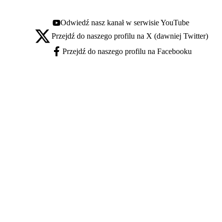
Odwiedź nasz kanał w serwisie YouTube
Youtube - otwiera się w nowej karcie
Przejdź do naszego profilu na X (dawniej Twitter)
X - otwiera się w nowej karcie
Przejdź do naszego profilu na Facebooku
Facebook - otwiera się w nowej karcie