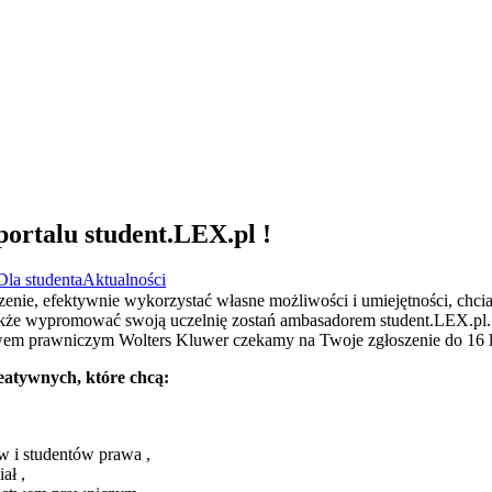
rtalu student.LEX.pl !
Dla studenta
Aktualności
enie, efektywnie wykorzystać własne możliwości i umiejętności, chcia
kże wypromować swoją uczelnię zostań ambasadorem student.LEX.pl. J
m prawniczym Wolters Kluwer czekamy na Twoje zgłoszenie do 16 li
atywnych, które chcą:
w i studentów prawa ,
ał ,