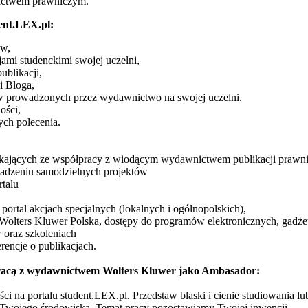
ictwem prawniczym.
ent.LEX.pl:
ów,
ami studenckimi swojej uczelni,
ublikacji,
i Bloga,
tyw prowadzonych przez wydawnictwo na swojej uczelni.
ości,
ych polecenia.
ikających ze współpracy z wiodącym wydawnictwem publikacji prawn
adzeniu samodzielnych projektów
talu
portal akcjach specjalnych (lokalnych i ogólnopolskich),
 Wolters Kluwer Polska, dostępy do programów elektronicznych, gadże
 oraz szkoleniach
erencje o publikacjach.
łpracą z wydawnictwem Wolters Kluwer jako Ambasador:
ści na portalu student.LEX.pl. Przedstaw blaski i cienie studiowania lub
 Twojego środowiska. Temat pracy pozostawiamy Twojej inwencji.