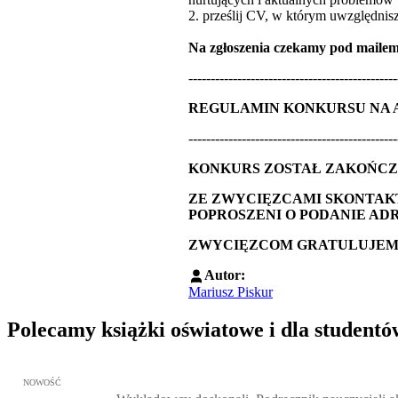
2. prześlij CV, w którym uwzględnisz
Na zgłoszenia czekamy pod maile
-----------------------------------------------
REGULAMIN KONKURSU NA 
-----------------------------------------------
KONKURS ZOSTAŁ ZAKOŃCZ
ZE ZWYCIĘZCAMI SKONTAKT
POPROSZENI O PODANIE AD
ZWYCIĘZCOM GRATULUJEM
Autor:
Mariusz Piskur
Polecamy książki oświatowe i dla studentó
Przejdź do: Wykładowcy doskonali. Podręcznik nauczycieli akadem
NOWOŚĆ