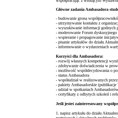
współpracując z wiodącym Wydawn
Główne zadania Ambasadora stud
- budowanie grona współpracownik
- utrzymywanie kontaktu z organizacj
- wyszukiwanie informacji godnych p
- moderowanie Forum dyskusyjnego 
- wspieranie i propagowanie inicja
- pisanie artykułów do działu Aktualn
- informowanie o wydarzeniach wart
Korzyści dla Ambasadora:
- rozwój własnych kompetencji wyn
- zdobywanie doświadczenia w prow
- możliwość współdecydowania o por
- status Ambasadora
- współudział w realizowanych przez 
- pakiety Ambasadorskie (publikacje
- udział w spotkaniach Ambasadorów
- certyfikaty z odbytych szkoleń i ref
Jeśli jesteś zainteresowany wspó
1. napisz artykułu do działu Aktualno
nurtujących i aktualnych problemów