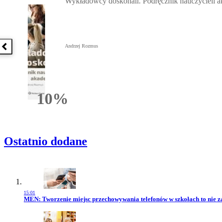
Wykładowcy doskonali. Podręcznik nauczycieli 
Andrzej Rozmus
Poprzednia książka
10%
Rabatu
Ostatnio dodane
15:01
Przejdź do artykułu:
MEN: Tworzenie miejsc przechowywania telefonów w szkołach to nie z