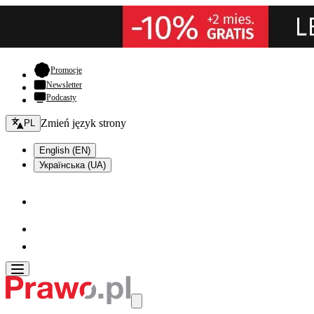
- otwiera się w nowej karcie
Promocje
Newsletter
Podcasty
Zmień język - bieżący:
Zmień język strony
PL
English (EN)
Українська (UA)