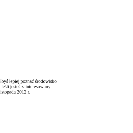
łbyś lepiej poznać środowisko
eśli jesteś zainteresowany
stopada 2012 r.