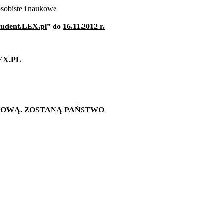
osobiste i naukowe
udent.LEX.pl
” do
16.11.2012 r.
EX.PL
LOWĄ. ZOSTANĄ PAŃSTWO