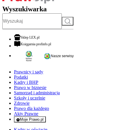
Wyszukiwarka
Szukaj
otwiera się w nowej karcie
Sklep LEX.pl
otwiera się w nowej karcie
Księgarnia profinfo.pl
Nasze serwisy
Prawnicy i sądy
Podatki
Kadry i BHP
Prawo w biznesie
Samorząd i administracja
Szkoły i uczelnie
Zdrowie
Prawo dla każdego
Akty Prawne
Moje Prawo.pl
- rejestracja i logowanie do serwisu
Kadry w oświacie