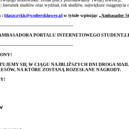
: kierunek studiów oraz wydział, rok studiów, największe osiągnięcia 
m :
blaszczykk@wolterskluwer.pl
w tytule wpisując
„Ambasador St
---------------------------------------------------
AMBASADORA PORTALU INTERNETOWEGO STUDENT.L
---------------------------------------------------
ONY!
UJEMY SIĘ W CIĄGU NAJBLIŻSZYCH DNI DROGA MAI
RESÓW, NA KTÓRE ZOSTANĄ ROZESŁANE NAGRODY.
Y!
w
ickich, Andrzej Rozmus - otwiera się w nowym oknie