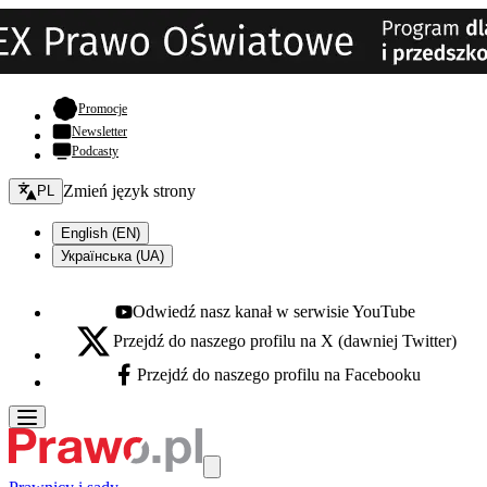
- otwiera się w nowej karcie
Promocje
Newsletter
Podcasty
Zmień język - bieżący:
Zmień język strony
PL
English (EN)
Українська (UA)
Odwiedź nasz kanał w serwisie YouTube
Youtube - otwiera się w nowej karcie
Przejdź do naszego profilu na X (dawniej Twitter)
X - otwiera się w nowej karcie
Przejdź do naszego profilu na Facebooku
Facebook - otwiera się w nowej karcie