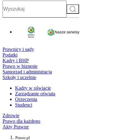
Szukaj
Nasze serwisy
Prawnicy i sądy
Podatki
Kadry i BHP
Prawo w biznesie
Samorząd i administracja
Szkoły i uczelnie
Kadry w oświacie
Zarządzanie oświatą
Orzeczenia
Studenci
Zdrowie
Prawo dla każdego
Akty Prawne
Prawo.pl