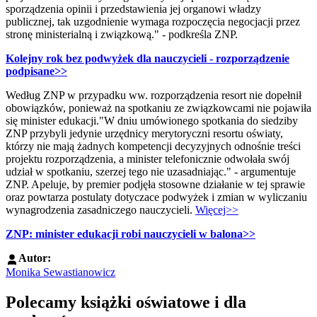
sporządzenia opinii i przedstawienia jej organowi władzy
publicznej, tak uzgodnienie wymaga rozpoczęcia negocjacji przez
stronę ministerialną i związkową." - podkreśla ZNP.
Kolejny rok bez podwyżek dla nauczycieli - rozporządzenie
podpisane>>
Według ZNP w przypadku ww. rozporządzenia resort nie dopełnił
obowiązków, ponieważ na spotkaniu ze związkowcami nie pojawiła
się minister edukacji."W dniu umówionego spotkania do siedziby
ZNP przybyli jedynie urzędnicy merytoryczni resortu oświaty,
którzy nie mają żadnych kompetencji decyzyjnych odnośnie treści
projektu rozporządzenia, a minister telefonicznie odwołała swój
udział w spotkaniu, szerzej tego nie uzasadniając." - argumentuje
ZNP. Apeluje, by premier podjęła stosowne działanie w tej sprawie
oraz powtarza postulaty dotyczace podwyżek i zmian w wyliczaniu
wynagrodzenia zasadniczego nauczycieli.
Więcej>>
ZNP: minister edukacji robi nauczycieli w balona>>
Autor:
Monika Sewastianowicz
Polecamy książki oświatowe i dla