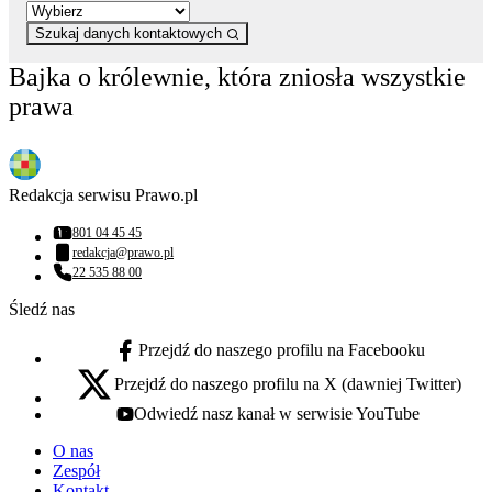
Szukaj danych kontaktowych
Bajka o królewnie, która zniosła wszystkie
prawa
Redakcja serwisu Prawo.pl
801 04 45 45
Numer telefonu:
redakcja@prawo.pl
Adres email:
22 535 88 00
Numer telefonu:
Śledź nas
Przejdź do naszego profilu na Facebooku
facebook - otwiera się w nowej karcie
Przejdź do naszego profilu na X (dawniej Twitter)
x - otwiera się w nowej karcie
Odwiedź nasz kanał w serwisie YouTube
youtube - otwiera się w nowej karcie
O nas
Zespół
Kontakt