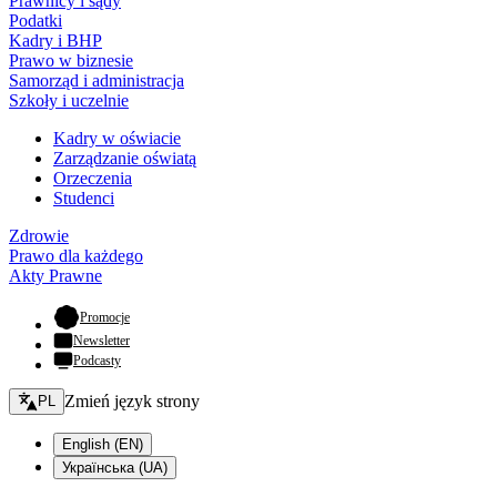
Prawnicy i sądy
Podatki
Kadry i BHP
Prawo w biznesie
Samorząd i administracja
Szkoły i uczelnie
Kadry w oświacie
Zarządzanie oświatą
Orzeczenia
Studenci
Zdrowie
Prawo dla każdego
Akty Prawne
- otwiera się w nowej karcie
Promocje
Newsletter
Podcasty
Zmień język - bieżący:
Zmień język strony
PL
English (EN)
Українська (UA)