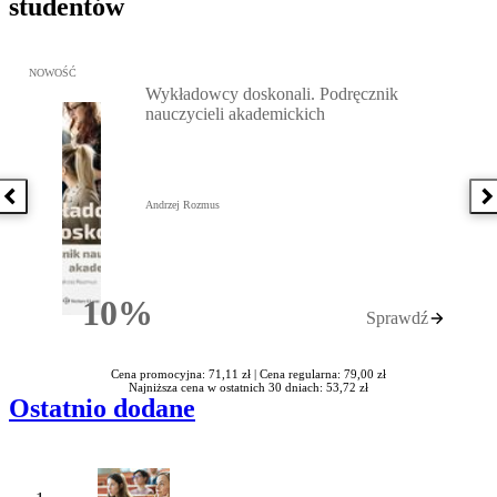
studentów
Przejdź do: Wykładowcy doskonali. Podręcznik nauczycieli akadem
NOWOŚĆ
Wykładowcy doskonali. Podręcznik
nauczycieli akademickich
Poprzednia książka
N
Andrzej Rozmus
10%
Sprawdź
Rabatu
Cena promocyjna: 71,11 zł |
Cena regularna: 79,00 zł
Najniższa cena w ostatnich 30 dniach: 53,72 zł
Ostatnio dodane