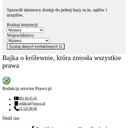
Sprawdź darmowy dostęp do pełnej bazy m.in. sądów i
urzędów.
Rodzaj instytucji:
Województwo:
Szukaj danych kontaktowych
Bajka o królewnie, która zniosła wszystkie
prawa
Redakcja serwisu Prawo.pl
801 04 45 45
Numer telefonu:
redakcja@prawo.pl
Adres email:
22 535 88 00
Numer telefonu:
Śledź nas