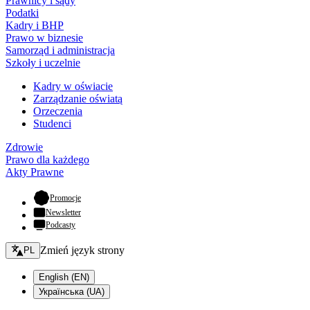
Prawnicy i sądy
Podatki
Kadry i BHP
Prawo w biznesie
Samorząd i administracja
Szkoły i uczelnie
Kadry w oświacie
Zarządzanie oświatą
Orzeczenia
Studenci
Zdrowie
Prawo dla każdego
Akty Prawne
- otwiera się w nowej karcie
Promocje
Newsletter
Podcasty
Zmień język - bieżący:
Zmień język strony
PL
English (EN)
Українська (UA)