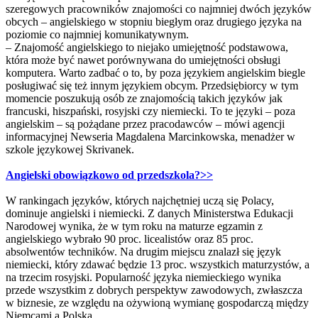
szeregowych pracowników znajomości co najmniej dwóch języków
obcych – angielskiego w stopniu biegłym oraz drugiego języka na
poziomie co najmniej komunikatywnym.
– Znajomość angielskiego to niejako umiejętność podstawowa,
która może być nawet porównywana do umiejętności obsługi
komputera. Warto zadbać o to, by poza językiem angielskim biegle
posługiwać się też innym językiem obcym. Przedsiębiorcy w tym
momencie poszukują osób ze znajomością takich języków jak
francuski, hiszpański, rosyjski czy niemiecki. To te języki – poza
angielskim – są pożądane przez pracodawców – mówi agencji
informacyjnej Newseria Magdalena Marcinkowska, menadżer w
szkole językowej Skrivanek.
Angielski obowiązkowo od przedszkola?>>
W rankingach języków, których najchętniej uczą się Polacy,
dominuje angielski i niemiecki. Z danych Ministerstwa Edukacji
Narodowej wynika, że w tym roku na maturze egzamin z
angielskiego wybrało 90 proc. licealistów oraz 85 proc.
absolwentów techników. Na drugim miejscu znalazł się język
niemiecki, który zdawać będzie 13 proc. wszystkich maturzystów, a
na trzecim rosyjski. Popularność języka niemieckiego wynika
przede wszystkim z dobrych perspektyw zawodowych, zwłaszcza
w biznesie, ze względu na ożywioną wymianę gospodarczą między
Niemcami a Polską.