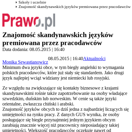
Szkoły i uczelnie
Znajomość skandynawskich języków premiowana przez pracodawców
Znajomość skandynawskich języków
premiowana przez pracodawców
Data dodania: 08.05.2015 | 16:40
08.05.2015 | 16:40
Aktualności
Monika Sewastianowicz
Minimum dwa języki obce, w tym biegły angielski to wymagania
polskich pracodawców, które już stały się standardem. Jako drugi
język najlepiej wciąż widziany jest niemiecki lub rosyjski.
Ze względu na zwiększające się kontakty biznesowe z krajami
skandynawskimi rośnie także zapotrzebowanie na osoby władające
szwedzkim, duńskim lub norweskim. W cenie są także języki
orientalne, zwłaszcza chiński i arabski.
Znajomość języków obcych to dziś jedna z najbardziej liczących się
umiejętności na rynku pracy. Z danych GUS wynika, że osoby
posługujące się biegle przynajmniej jednym językiem obcym
zarabiają znacznie więcej niż pracownicy nieposiadający takiej
umiejętności. Większość pracodawców oczekuje nawet od