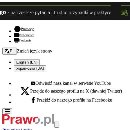
- otwiera się w nowej karcie
Promocje
Newsletter
Podcasty
Zmień język - bieżący:
Zmień język strony
PL
English (EN)
Українська (UA)
Odwiedź nasz kanał w serwisie YouTube
Youtube - otwiera się w nowej karcie
Przejdź do naszego profilu na X (dawniej Twitter)
X - otwiera się w nowej karcie
Przejdź do naszego profilu na Facebooku
Facebook - otwiera się w nowej karcie