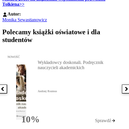
Tolkiena>>
Autor:
Monika Sewastianowicz
Polecamy książki oświatowe i dla
studentów
Przejdź do: Wykładowcy doskonali. Podręcznik nauczycieli akadem
NOWOŚĆ
Wykładowcy doskonali. Podręcznik
nauczycieli akademickich
Poprzednia książka
N
Andrzej Rozmus
10%
Sprawdź
Rabatu