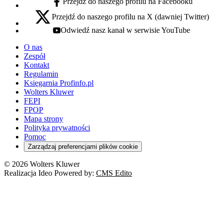
Przejdź do naszego profilu na Facebooku
facebook - otwiera się w nowej karcie
Przejdź do naszego profilu na X (dawniej Twitter)
x - otwiera się w nowej karcie
Odwiedź nasz kanał w serwisie YouTube
youtube - otwiera się w nowej karcie
O nas
Zespół
Kontakt
Regulamin
Księgarnia Profinfo.pl
Wolters Kluwer
FEPI
FPOP
Mapa strony
Polityka prywatności
Pomoc
Zarządzaj preferencjami plików cookie
© 2026 Wolters Kluwer
Realizacja Ideo Powered by:
CMS Edito