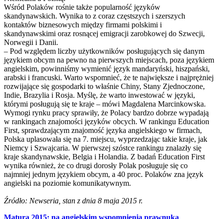
Wśród Polaków rośnie także popularność języków
skandynawskich. Wynika to z coraz częstszych i szerszych
kontaktów biznesowych między firmami polskimi i
skandynawskimi oraz rosnącej emigracji zarobkowej do Szwecji,
Norwegii i Danii.
– Pod względem liczby użytkowników posługujących się danym
językiem obcym na pewno na pierwszych miejscach, poza językiem
angielskim, powinniśmy wymienić język mandaryński, hiszpański,
arabski i francuski. Warto wspomnieć, że te największe i najprężniej
rozwijające się gospodarki to właśnie Chiny, Stany Zjednoczone,
Indie, Brazylia i Rosja. Myślę, że warto inwestować w języki,
którymi posługują się te kraje – mówi Magdalena Marcinkowska.
Wymogi rynku pracy sprawiły, że Polacy bardzo dobrze wypadają
w rankingach znajomości języków obcych. W rankingu Education
First, sprawdzającym znajomość języka angielskiego w firmach,
Polska uplasowała się na 7. miejscu, wyprzedzając takie kraje, jak
Niemcy i Szwajcaria. W pierwszej szóstce rankingu znalazły się
kraje skandynawskie, Belgia i Holandia. Z badań Education First
wynika również, że co drugi dorosły Polak posługuje się co
najmniej jednym językiem obcym, a 40 proc. Polaków zna język
angielski na poziomie komunikatywnym.
Źródło: Newseria, stan z dnia 8 maja 2015 r.
Matura 2015: na angielskim wspomnienia prawnuka