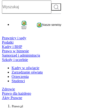
Szukaj
Nasze serwisy
Prawnicy i sądy
Podatki
Kadry i BHP
Prawo w biznesie
Samorząd i administracja
Szkoły i uczelnie
Kadry w oświacie
Zarządzanie oświatą
Orzeczenia
Studenci
Zdrowie
Prawo dla każdego
Akty Prawne
Prawo.pl