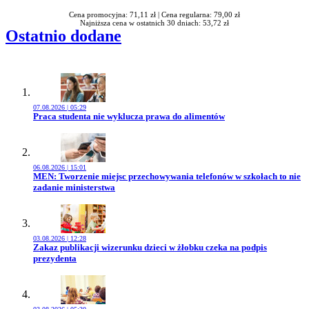
Cena promocyjna: 71,11 zł |
Cena regularna: 79,00 zł
Najniższa cena w ostatnich 30 dniach: 53,72 zł
Ostatnio dodane
07.08.2026 | 05:29
Przejdź do artykułu:
Praca studenta nie wyklucza prawa do alimentów
06.08.2026 | 15:01
Przejdź do artykułu:
MEN: Tworzenie miejsc przechowywania telefonów w szkołach to nie
zadanie ministerstwa
03.08.2026 | 12:28
Przejdź do artykułu:
Zakaz publikacji wizerunku dzieci w żłobku czeka na podpis
prezydenta