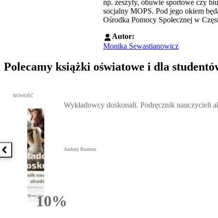
np. zeszyty, obuwie sportowe czy b
socjalny MOPS. Pod jego okiem będą 
Ośrodka Pomocy Społecznej w Częs
Autor:
Monika Sewastianowicz
Polecamy książki oświatowe i dla studentó
Przejdź do: Wykładowcy doskonali. Podręcznik nauczycieli akadem
NOWOŚĆ
Wykładowcy doskonali. Podręcznik nauczycieli 
Andrzej Rozmus
Poprzednia książka
10%
Rabatu