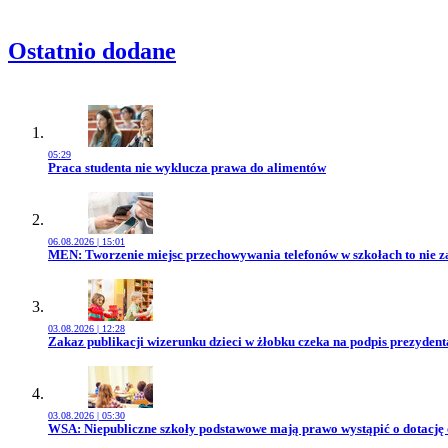
Ostatnio dodane
05:29
Przejdź do artykułu:
Praca studenta nie wyklucza prawa do alimentów
06.08.2026 | 15:01
Przejdź do artykułu:
MEN: Tworzenie miejsc przechowywania telefonów w szkołach to nie z
03.08.2026 | 12:28
Przejdź do artykułu:
Zakaz publikacji wizerunku dzieci w żłobku czeka na podpis prezydent
03.08.2026 | 05:30
Przejdź do artykułu:
WSA: Niepubliczne szkoły podstawowe mają prawo wystąpić o dotację