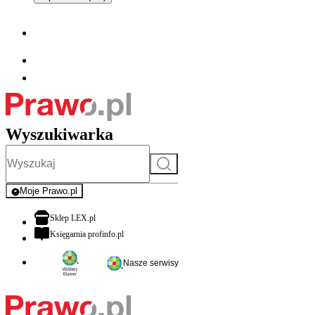
Wyszukiwarka
Szukaj
Moje Prawo.pl
- rejestracja i logowanie do serwisu
otwiera się w nowej karcie
Sklep LEX.pl
otwiera się w nowej karcie
Księgarnia profinfo.pl
Nasze serwisy