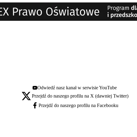
Odwiedź nasz kanał w serwisie YouTube
Youtube - otwiera się w nowej karcie
Przejdź do naszego profilu na X (dawniej Twitter)
X - otwiera się w nowej karcie
Przejdź do naszego profilu na Facebooku
Facebook - otwiera się w nowej karcie