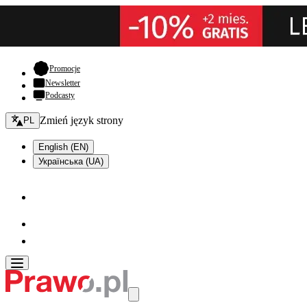
- otwiera się w nowej karcie
Promocje
Newsletter
Podcasty
Zmień język - bieżący:
Zmień język strony
PL
English (EN)
Українська (UA)