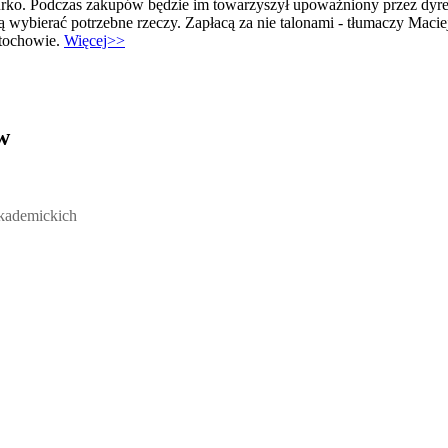
iurko. Podczas zakupów będzie im towarzyszył upoważniony przez dyr
wybierać potrzebne rzeczy. Zapłacą za nie talonami - tłumaczy Maciej
tochowie.
Więcej>>
w
ickich, Andrzej Rozmus - otwiera się w nowym oknie
akademickich