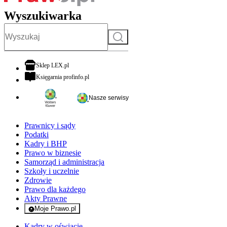
Wyszukiwarka
Szukaj
otwiera się w nowej karcie
Sklep LEX.pl
otwiera się w nowej karcie
Księgarnia profinfo.pl
Nasze serwisy
Prawnicy i sądy
Podatki
Kadry i BHP
Prawo w biznesie
Samorząd i administracja
Szkoły i uczelnie
Zdrowie
Prawo dla każdego
Akty Prawne
Moje Prawo.pl
- rejestracja i logowanie do serwisu
Kadry w oświacie