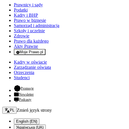
Prawnicy i sądy
Podatki
Kadry i BHP
Prawo w biznesie
Samorząd i administracja
Szkoły i uczelnie
Zdrowie
Prawo dla każdego
Akty Prawne
Moje Prawo.pl
- rejestracja i logowanie do serwisu
Kadry w oświacie
Zarządzanie oświatą
Orzeczenia
Studenci
- otwiera się w nowej karcie
Promocje
Newsletter
Podcasty
Zmień język - bieżący:
Zmień język strony
PL
English (EN)
Українська (UA)