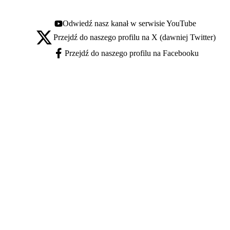
Odwiedź nasz kanał w serwisie YouTube
Youtube - otwiera się w nowej karcie
Przejdź do naszego profilu na X (dawniej Twitter)
X - otwiera się w nowej karcie
Przejdź do naszego profilu na Facebooku
Facebook - otwiera się w nowej karcie