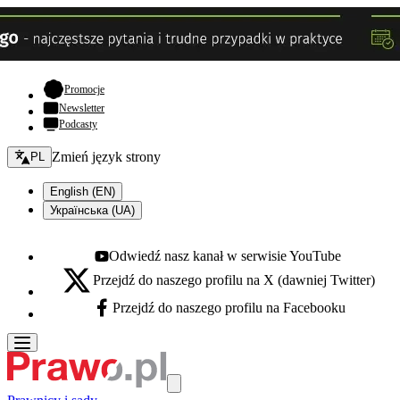
- otwiera się w nowej karcie
Promocje
Newsletter
Podcasty
Zmień język - bieżący:
Zmień język strony
PL
English (EN)
Українська (UA)
Odwiedź nasz kanał w serwisie YouTube
Youtube - otwiera się w nowej karcie
Przejdź do naszego profilu na X (dawniej Twitter)
X - otwiera się w nowej karcie
Przejdź do naszego profilu na Facebooku
Facebook - otwiera się w nowej karcie