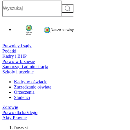
Szukaj
Nasze serwisy
Prawnicy i sądy
Podatki
Kadry i BHP
Prawo w biznesie
Samorząd i administracja
Szkoły i uczelnie
Kadry w oświacie
Zarządzanie oświatą
Orzeczenia
Studenci
Zdrowie
Prawo dla każdego
Akty Prawne
Prawo.pl