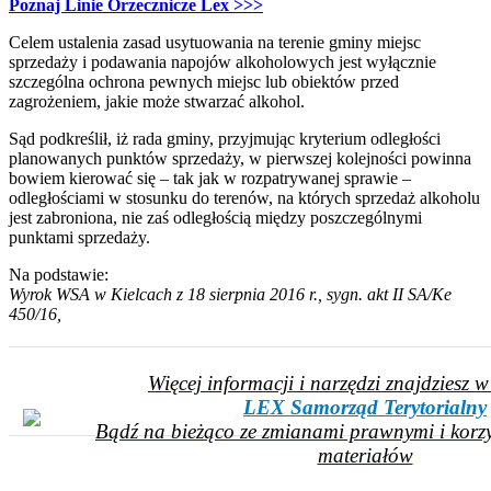
Poznaj Linie Orzecznicze Lex >>>
Celem ustalenia zasad usytuowania na terenie gminy miejsc
sprzedaży i podawania napojów alkoholowych jest wyłącznie
szczególna ochrona pewnych miejsc lub obiektów przed
zagrożeniem, jakie może stwarzać alkohol.
Sąd podkreślił, iż rada gminy, przyjmując kryterium odległości
planowanych punktów sprzedaży, w pierwszej kolejności powinna
bowiem kierować się – tak jak w rozpatrywanej sprawie –
odległościami w stosunku do terenów, na których sprzedaż alkoholu
jest zabroniona, nie zaś odległością między poszczególnymi
punktami sprzedaży.
Na podstawie:
Wyrok WSA w Kielcach z 18 sierpnia 2016 r., sygn. akt II SA/Ke
450/16,
Więcej informacji i narzędzi znajdziesz 
LEX Samorząd Terytorialny
Bądź na bieżąco ze zmianami prawnymi i korzy
materiałów