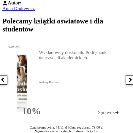
Autor:
Anna Dudrewicz
Polecamy książki oświatowe i dla
studentów
Przejdź do: Wykładowcy doskonali. Podręcznik nauczycieli akadem
NOWOŚĆ
Wykładowcy doskonali. Podręcznik
nauczycieli akademickich
Poprzednia książka
N
Andrzej Rozmus
10%
Sprawdź
Rabatu
Cena promocyjna: 71,11 zł |
Cena regularna: 79,00 zł
Najniższa cena w ostatnich 30 dniach: 53,72 zł