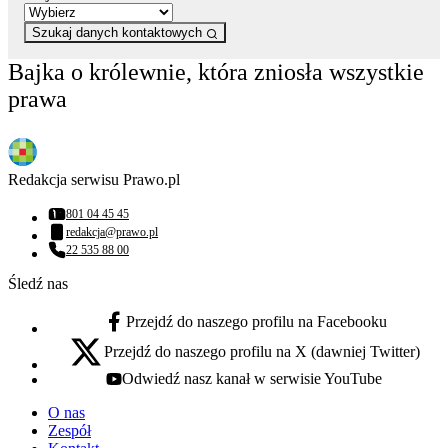
Szukaj danych kontaktowych
Bajka o królewnie, która zniosła wszystkie
prawa
Redakcja serwisu Prawo.pl
801 04 45 45
Numer telefonu:
redakcja@prawo.pl
Adres email:
22 535 88 00
Numer telefonu:
Śledź nas
Przejdź do naszego profilu na Facebooku
facebook - otwiera się w nowej karcie
Przejdź do naszego profilu na X (dawniej Twitter)
x - otwiera się w nowej karcie
Odwiedź nasz kanał w serwisie YouTube
youtube - otwiera się w nowej karcie
O nas
Zespół