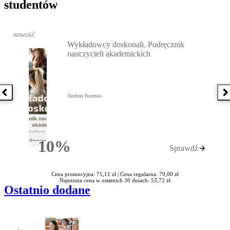
studentów
Przejdź do: Wykładowcy doskonali. Podręcznik nauczycieli akadem
NOWOŚĆ
Wykładowcy doskonali. Podręcznik
nauczycieli akademickich
Poprzednia książka
N
Andrzej Rozmus
10%
Sprawdź
Rabatu
Cena promocyjna: 71,11 zł |
Cena regularna: 79,00 zł
Najniższa cena w ostatnich 30 dniach: 53,72 zł
Ostatnio dodane