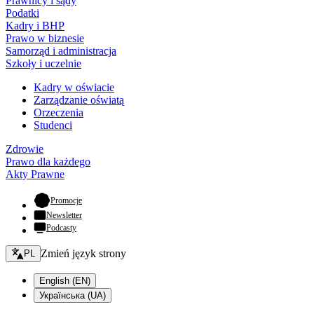
Prawnicy i sądy
Podatki
Kadry i BHP
Prawo w biznesie
Samorząd i administracja
Szkoły i uczelnie
Kadry w oświacie
Zarządzanie oświatą
Orzeczenia
Studenci
Zdrowie
Prawo dla każdego
Akty Prawne
- otwiera się w nowej karcie
Promocje
Newsletter
Podcasty
Zmień język - bieżący:
Zmień język strony
PL
English (EN)
Українська (UA)