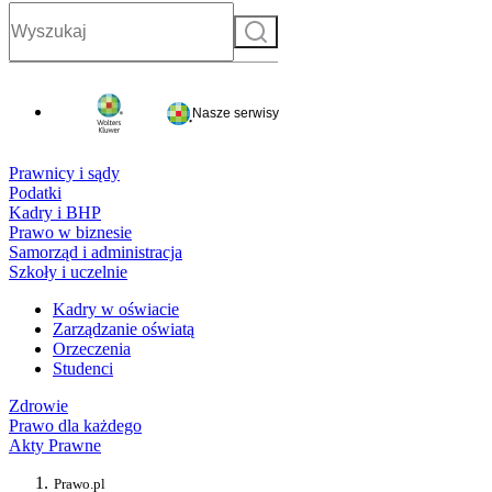
Szukaj
Nasze serwisy
Prawnicy i sądy
Podatki
Kadry i BHP
Prawo w biznesie
Samorząd i administracja
Szkoły i uczelnie
Kadry w oświacie
Zarządzanie oświatą
Orzeczenia
Studenci
Zdrowie
Prawo dla każdego
Akty Prawne
Prawo.pl