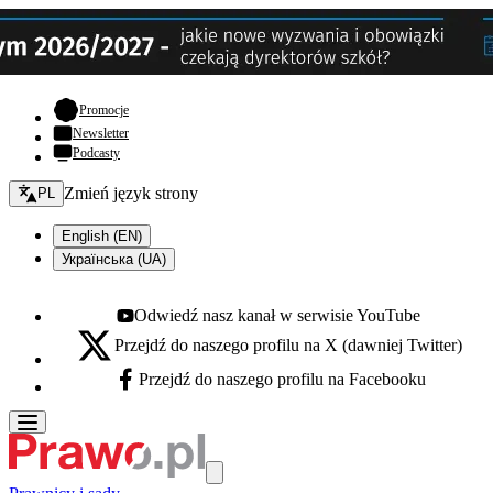
- otwiera się w nowej karcie
Promocje
Newsletter
Podcasty
Zmień język - bieżący:
Zmień język strony
PL
English (EN)
Українська (UA)
Odwiedź nasz kanał w serwisie YouTube
Youtube - otwiera się w nowej karcie
Przejdź do naszego profilu na X (dawniej Twitter)
X - otwiera się w nowej karcie
Przejdź do naszego profilu na Facebooku
Facebook - otwiera się w nowej karcie