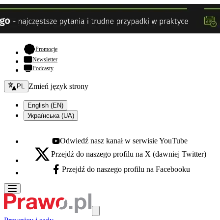
- otwiera się w nowej karcie
Promocje
Newsletter
Podcasty
Zmień język - bieżący:
Zmień język strony
PL
English (EN)
Українська (UA)
Odwiedź nasz kanał w serwisie YouTube
Youtube - otwiera się w nowej karcie
Przejdź do naszego profilu na X (dawniej Twitter)
X - otwiera się w nowej karcie
Przejdź do naszego profilu na Facebooku
Facebook - otwiera się w nowej karcie