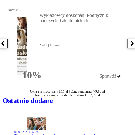
Przejdź do: Wykładowcy doskonali. Podręcznik nauczycieli akadem
NOWOŚĆ
Wykładowcy doskonali. Podręcznik
nauczycieli akademickich
Poprzednia książka
N
Andrzej Rozmus
10%
Sprawdź
Rabatu
Cena promocyjna: 71,11 zł |
Cena regularna: 79,00 zł
Najniższa cena w ostatnich 30 dniach: 53,72 zł
Ostatnio dodane
07.08.2026 | 05:29