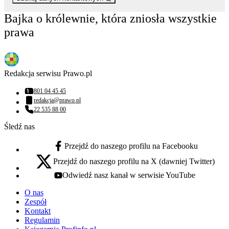
Bajka o królewnie, która zniosła wszystkie
prawa
Redakcja serwisu Prawo.pl
801 04 45 45
Numer telefonu:
redakcja@prawo.pl
Adres email:
22 535 88 00
Numer telefonu:
Śledź nas
Przejdź do naszego profilu na Facebooku
facebook - otwiera się w nowej karcie
Przejdź do naszego profilu na X (dawniej Twitter)
x - otwiera się w nowej karcie
Odwiedź nasz kanał w serwisie YouTube
youtube - otwiera się w nowej karcie
O nas
Zespół
Kontakt
Regulamin