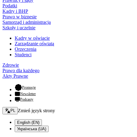
Prawnicy i sądy
Podatki
Kadry i BHP
Prawo w biznesie
Samorząd i administracja
Szkoły i uczelnie
Kadry w oświacie
Zarządzanie oświatą
Orzeczenia
Studenci
Zdrowie
Prawo dla każdego
Akty Prawne
- otwiera się w nowej karcie
Promocje
Newsletter
Podcasty
Zmień język - bieżący:
Zmień język strony
PL
English (EN)
Українська (UA)