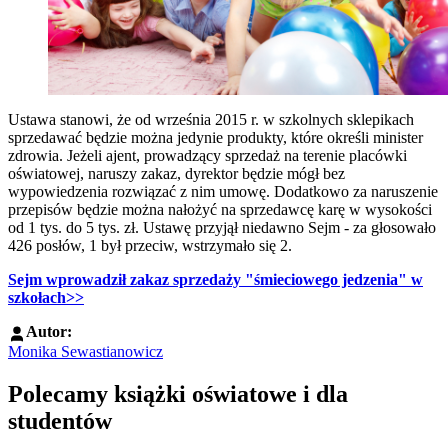
Ustawa stanowi, że od września 2015 r. w szkolnych sklepikach
sprzedawać będzie można jedynie produkty, które określi minister
zdrowia. Jeżeli ajent, prowadzący sprzedaż na terenie placówki
oświatowej, naruszy zakaz, dyrektor będzie mógł bez
wypowiedzenia rozwiązać z nim umowę. Dodatkowo za naruszenie
przepisów będzie można nałożyć na sprzedawcę karę w wysokości
od 1 tys. do 5 tys. zł. Ustawę przyjął niedawno Sejm - za głosowało
426 posłów, 1 był przeciw, wstrzymało się 2.
Sejm wprowadził zakaz sprzedaży "śmieciowego jedzenia" w
szkołach>>
Autor:
Monika Sewastianowicz
Polecamy książki oświatowe i dla
studentów