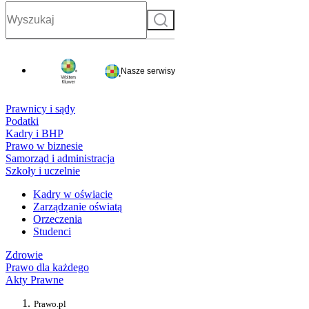
Szukaj
Nasze serwisy
Prawnicy i sądy
Podatki
Kadry i BHP
Prawo w biznesie
Samorząd i administracja
Szkoły i uczelnie
Kadry w oświacie
Zarządzanie oświatą
Orzeczenia
Studenci
Zdrowie
Prawo dla każdego
Akty Prawne
Prawo.pl