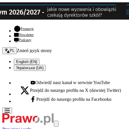
- otwiera się w nowej karcie
Promocje
Newsletter
Podcasty
Zmień język - bieżący:
Zmień język strony
PL
English (EN)
Українська (UA)
Odwiedź nasz kanał w serwisie YouTube
Youtube - otwiera się w nowej karcie
Przejdź do naszego profilu na X (dawniej Twitter)
X - otwiera się w nowej karcie
Przejdź do naszego profilu na Facebooku
Facebook - otwiera się w nowej karcie