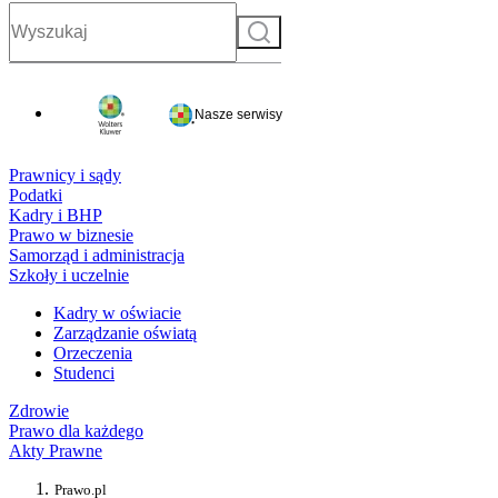
Szukaj
Nasze serwisy
Prawnicy i sądy
Podatki
Kadry i BHP
Prawo w biznesie
Samorząd i administracja
Szkoły i uczelnie
Kadry w oświacie
Zarządzanie oświatą
Orzeczenia
Studenci
Zdrowie
Prawo dla każdego
Akty Prawne
Prawo.pl