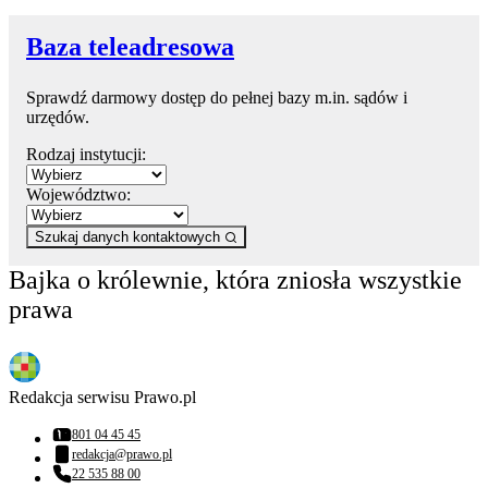
Baza teleadresowa
Sprawdź darmowy dostęp do pełnej bazy m.in. sądów i
urzędów.
Rodzaj instytucji:
Województwo:
Szukaj danych kontaktowych
Bajka o królewnie, która zniosła wszystkie
prawa
Redakcja serwisu Prawo.pl
801 04 45 45
Numer telefonu:
redakcja@prawo.pl
Adres email:
22 535 88 00
Numer telefonu: