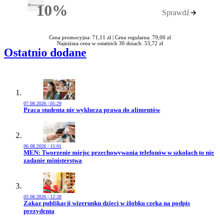
10%
Sprawdź
Rabatu
Cena promocyjna: 71,11 zł |
Cena regularna: 79,00 zł
Najniższa cena w ostatnich 30 dniach: 53,72 zł
Ostatnio dodane
07.08.2026 | 05:29
Przejdź do artykułu:
Praca studenta nie wyklucza prawa do alimentów
06.08.2026 | 15:01
Przejdź do artykułu:
MEN: Tworzenie miejsc przechowywania telefonów w szkołach to nie
zadanie ministerstwa
03.08.2026 | 12:28
Przejdź do artykułu:
Zakaz publikacji wizerunku dzieci w żłobku czeka na podpis
prezydenta