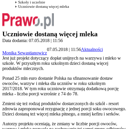
Szkoły i uczelnie
Uczniowie dostaną więcej mleka
Uczniowie dostaną więcej mleka
Data dodania: 07.05.2018 | 11:56
07.05.2018 | 11:56
Aktualności
Monika Sewastianowicz
Jest już projekt dotyczący dopłat unijnych na warzywa i mleko w
szkole. W przyszłym roku szkolnym dzieci dostaną więcej
produktów mlecznych.
Ponad 25 mln euro dostanie Polska na sfinansowanie dostaw
owoców, warzyw i mleka dla uczniów w roku szkolnym
2017/2018. W tym roku uczniowie otrzymają dodatkową porcję
mleka - liczba porcji wzrośnie z 74 do 78.
Zmieni się też rodzaj produktów dostarczonych do szkół - resort
zdrowia zaproponował rezygnację z jednej porcji soku owocowego.
Dzieci dostaną też więcej mleka pitnego, a mniej kefiru i serków.
Autorzy projektu oceniają, że zmiany w liczbie porcji owoców,
warzyw i mleka pozwolą na zachowanie tej samej grupy odbiorców,