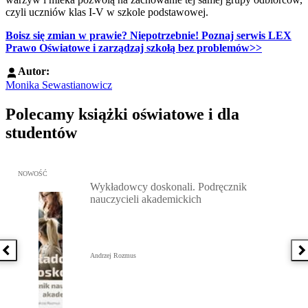
czyli uczniów klas I-V w szkole podstawowej.
Boisz się zmian w prawie? Niepotrzebnie! Poznaj serwis LEX
Prawo Oświatowe i zarządzaj szkołą bez problemów>>
Autor:
Monika Sewastianowicz
Polecamy książki oświatowe i dla
studentów
Przejdź do: Wykładowcy doskonali. Podręcznik nauczycieli akadem
NOWOŚĆ
Wykładowcy doskonali. Podręcznik
nauczycieli akademickich
Poprzednia książka
N
Andrzej Rozmus