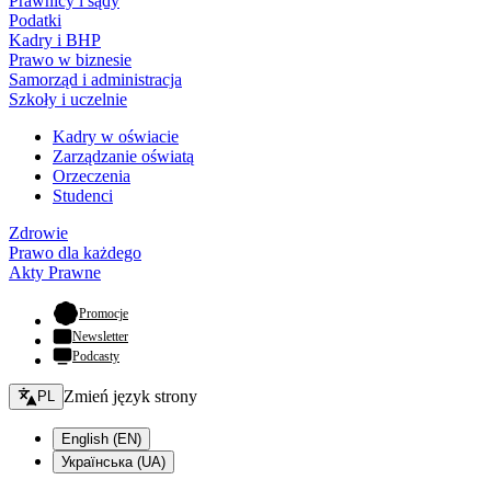
Prawnicy i sądy
Podatki
Kadry i BHP
Prawo w biznesie
Samorząd i administracja
Szkoły i uczelnie
Kadry w oświacie
Zarządzanie oświatą
Orzeczenia
Studenci
Zdrowie
Prawo dla każdego
Akty Prawne
- otwiera się w nowej karcie
Promocje
Newsletter
Podcasty
Zmień język - bieżący:
Zmień język strony
PL
English (EN)
Українська (UA)