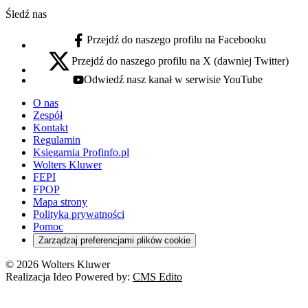
Śledź nas
Przejdź do naszego profilu na Facebooku
facebook - otwiera się w nowej karcie
Przejdź do naszego profilu na X (dawniej Twitter)
x - otwiera się w nowej karcie
Odwiedź nasz kanał w serwisie YouTube
youtube - otwiera się w nowej karcie
O nas
Zespół
Kontakt
Regulamin
Księgarnia Profinfo.pl
Wolters Kluwer
FEPI
FPOP
Mapa strony
Polityka prywatności
Pomoc
Zarządzaj preferencjami plików cookie
© 2026 Wolters Kluwer
Realizacja Ideo Powered by:
CMS Edito