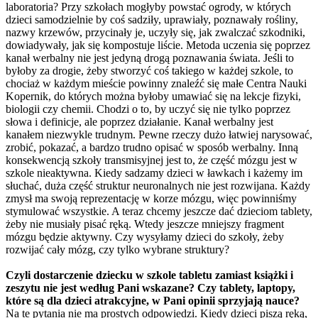
laboratoria? Przy szkołach mogłyby powstać ogrody, w których
dzieci samodzielnie by coś sadziły, uprawiały, poznawały rośliny,
nazwy krzewów, przycinały je, uczyły się, jak zwalczać szkodniki,
dowiadywały, jak się kompostuje liście. Metoda uczenia się poprzez
kanał werbalny nie jest jedyną drogą poznawania świata. Jeśli to
byłoby za drogie, żeby stworzyć coś takiego w każdej szkole, to
chociaż w każdym mieście powinny znaleźć się małe Centra Nauki
Kopernik, do których można byłoby umawiać się na lekcje fizyki,
biologii czy chemii. Chodzi o to, by uczyć się nie tylko poprzez
słowa i definicje, ale poprzez działanie. Kanał werbalny jest
kanałem niezwykle trudnym. Pewne rzeczy dużo łatwiej narysować,
zrobić, pokazać, a bardzo trudno opisać w sposób werbalny. Inną
konsekwencją szkoły transmisyjnej jest to, że część mózgu jest w
szkole nieaktywna. Kiedy sadzamy dzieci w ławkach i każemy im
słuchać, duża część struktur neuronalnych nie jest rozwijana. Każdy
zmysł ma swoją reprezentację w korze mózgu, więc powinniśmy
stymulować wszystkie. A teraz chcemy jeszcze dać dzieciom tablety,
żeby nie musiały pisać ręką. Wtedy jeszcze mniejszy fragment
mózgu będzie aktywny. Czy wysyłamy dzieci do szkoły, żeby
rozwijać cały mózg, czy tylko wybrane struktury?
Czyli dostarczenie dziecku w szkole tabletu zamiast książki i
zeszytu nie jest według Pani wskazane? Czy tablety, laptopy,
które są dla dzieci atrakcyjne, w Pani opinii sprzyjają nauce?
Na te pytania nie ma prostych odpowiedzi. Kiedy dzieci piszą ręką,