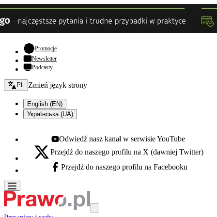
- otwiera się w nowej karcie
Promocje
Newsletter
Podcasty
Zmień język - bieżący:
Zmień język strony
PL
English (EN)
Українська (UA)
Odwiedź nasz kanał w serwisie YouTube
Youtube - otwiera się w nowej karcie
Przejdź do naszego profilu na X (dawniej Twitter)
X - otwiera się w nowej karcie
Przejdź do naszego profilu na Facebooku
Facebook - otwiera się w nowej karcie