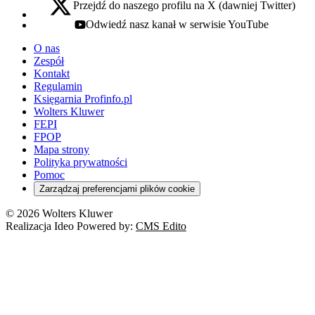
Przejdź do naszego profilu na X (dawniej Twitter)
x - otwiera się w nowej karcie
Odwiedź nasz kanał w serwisie YouTube
youtube - otwiera się w nowej karcie
O nas
Zespół
Kontakt
Regulamin
Księgarnia Profinfo.pl
Wolters Kluwer
FEPI
FPOP
Mapa strony
Polityka prywatności
Pomoc
Zarządzaj preferencjami plików cookie
© 2026 Wolters Kluwer
Realizacja Ideo Powered by:
CMS Edito