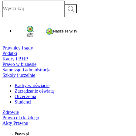
Szukaj
Nasze serwisy
Prawnicy i sądy
Podatki
Kadry i BHP
Prawo w biznesie
Samorząd i administracja
Szkoły i uczelnie
Kadry w oświacie
Zarządzanie oświatą
Orzeczenia
Studenci
Zdrowie
Prawo dla każdego
Akty Prawne
Prawo.pl