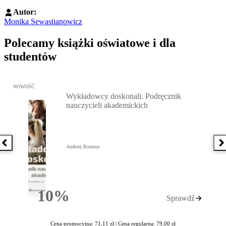
Autor:
Monika Sewastianowicz
Polecamy książki oświatowe i dla
studentów
Przejdź do: Wykładowcy doskonali. Podręcznik nauczycieli akadem
NOWOŚĆ
Wykładowcy doskonali. Podręcznik
nauczycieli akademickich
Poprzednia książka
N
Andrzej Rozmus
10%
Sprawdź
Rabatu
Cena promocyjna: 71,11 zł |
Cena regularna: 79,00 zł