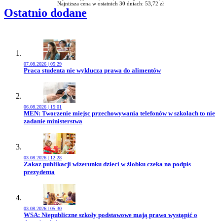
Najniższa cena w ostatnich 30 dniach: 53,72 zł
Ostatnio dodane
07.08.2026 | 05:29
Przejdź do artykułu:
Praca studenta nie wyklucza prawa do alimentów
06.08.2026 | 15:01
Przejdź do artykułu:
MEN: Tworzenie miejsc przechowywania telefonów w szkołach to nie
zadanie ministerstwa
03.08.2026 | 12:28
Przejdź do artykułu:
Zakaz publikacji wizerunku dzieci w żłobku czeka na podpis
prezydenta
03.08.2026 | 05:30
Przejdź do artykułu:
WSA: Niepubliczne szkoły podstawowe mają prawo wystąpić o