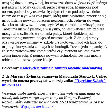
uczą się dużo intensywniej, bo wówczas dużo większa część mózgu
jest aktywna. Mały człowiek pisze całym sobą. Mamrocze pod
nosem, podnosi się, ustawia się całym ciałem pod odpowiednim
kątem do zeszytu – ta cała praca, którą musi wykonać, przekłada się
na powstanie nowych połączeń neuronalnych. Jednym słowem,
dziecko ma się w szkole zmęczyć. W to, co robi, ma włożyć pracę.
Tablet ma ułatwić pisanie, a wszystko, co jest ułatwieniem, zabiera
mózgowi możliwość wykonania pracy, której skutkiem jest
tworzenie się nowych połączeń neuronalnych. Z drugiej strony
oczywiście powinniśmy w szkole przygotować młodych ludzi do
mądrego korzystania z nowych technologii. Trzeba jednak pamiętać,
że samo zastosowanie komputerów czy internetu nie jest jeszcze
żadną innowacją. Z pomocą nowych technologii również można
robić ultrakonserwatywne lekcje.
Polecamy:
Nauczyciele zabijają zainteresowanie matematyką
Z dr Marzeną Żylińską rozmawia Małgorzata Stańczyk. Całość
wywiadu można przeczytać w miesięczniku
"Dyrektor Szkoły"
nr 7/2014>>
Wszystkie osoby zainteresowane tematem wpływu nauczania na
rozwój ludzkiego mózgu zapraszamy na Kongres Edukacja i
Rozwój, który odbędzie się w dniach 22-23 października 2014 r. w
Warszawie.
Więcej na ten temat>>