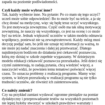
zapada na poziomie podświadomości.
Czyli każdy może wybrać inne?
Tak, każdy wybierze inne. Na pytanie: Po co mam się tego uczyć?
uczeń może sobie odpowiedzieć: Bo to może być na teście, a ja się
chcę dostać na medycynę, więc się będę teraz uczyć wszystkiego.
To jest motywacja zewnętrzna. Część osób ma tak silną motywację
zewnętrzną, że nauczy się wszystkiego, co jest na ocenę i co może
być na teście. Jednak większość uczniów w takim modelu odmawia
współpracy, ponieważ nie są zewnątrzsterowni. Każdy mózg musi
decyzję podjąć sam, bo jeśli nie uznaje tej informacji za ważną, to
nie może jej nadać znaczenia i dalej jej przetwarzać. Dlatego
najsilniejszym bodźcem do działania jest ciekawość poznawcza,
którą my dzisiaj w szkole zupełnie wygaszamy. W dzisiejszym
modelu edukacji ciekawość poznawcza przeszkadza. Jeśli dzieci się
czymś zainteresują, to zadają pytania, chcą wiedzieć więcej, a
nauczyciel widzi, że powinien temu tematowi poświęcić więcej
czasu. To oznacza problemy z realizacją programu. Mamy więc
system, w którym przeszkodą w realizacji programu są nie tylko
trudności uczniów, ale również ich zainteresowania.
Co należy zmienić?
Czy na przykład zamiast wydawać ogromne pieniądze na pomiar
dydaktyczny i przeprowadzanie testów na wszystkich poziomach
nie lepiej byłoby stworzyć w szkołach prawdziwe warsztaty i