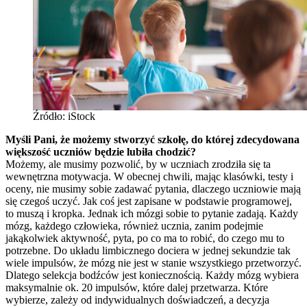
Źródło: iStock
Myśli Pani, że możemy stworzyć szkołę, do której zdecydowana
większość uczniów będzie lubiła chodzić?
Możemy, ale musimy pozwolić, by w uczniach zrodziła się ta
wewnętrzna motywacja. W obecnej chwili, mając klasówki, testy i
oceny, nie musimy sobie zadawać pytania, dlaczego uczniowie mają
się czegoś uczyć. Jak coś jest zapisane w podstawie programowej,
to muszą i kropka. Jednak ich mózgi sobie to pytanie zadają. Każdy
mózg, każdego człowieka, również ucznia, zanim podejmie
jakąkolwiek aktywność, pyta, po co ma to robić, do czego mu to
potrzebne. Do układu limbicznego dociera w jednej sekundzie tak
wiele impulsów, że mózg nie jest w stanie wszystkiego przetworzyć.
Dlatego selekcja bodźców jest koniecznością. Każdy mózg wybiera
maksymalnie ok. 20 impulsów, które dalej przetwarza. Które
wybierze, zależy od indywidualnych doświadczeń, a decyzja