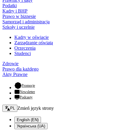
Prawnicy i sądy
Podatki
Kadry i BHP
Prawo w biznesie
Samorząd i administracja
Szkoły i uczelnie
Kadry w oświacie
Zarządzanie oświatą
Orzeczenia
Studenci
Zdrowie
Prawo dla każdego
Akty Prawne
- otwiera się w nowej karcie
Promocje
Newsletter
Podcasty
Zmień język - bieżący:
Zmień język strony
PL
English (EN)
Українська (UA)