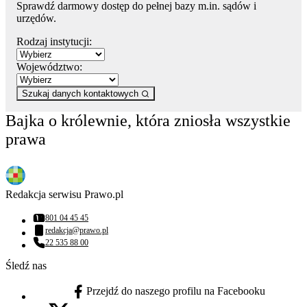
Sprawdź darmowy dostęp do pełnej bazy m.in. sądów i
urzędów.
Rodzaj instytucji:
Województwo:
Szukaj danych kontaktowych
Bajka o królewnie, która zniosła wszystkie
prawa
Redakcja serwisu Prawo.pl
801 04 45 45
Numer telefonu:
redakcja@prawo.pl
Adres email:
22 535 88 00
Numer telefonu:
Śledź nas
Przejdź do naszego profilu na Facebooku
facebook - otwiera się w nowej karcie