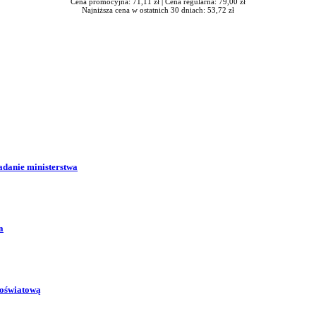
Cena promocyjna: 71,11 zł |
Cena regularna: 79,00 zł
Najniższa cena w ostatnich 30 dniach: 53,72 zł
adanie ministerstwa
a
 oświatową