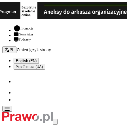
- otwiera się w nowej karcie
Promocje
Newsletter
Podcasty
Zmień język - bieżący:
Zmień język strony
PL
English (EN)
Українська (UA)