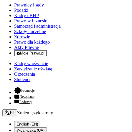
Prawnicy i sądy
Podatki
Kadry i BHP
Prawo w biznesie
Samorząd i administracja
Szkoły i uczelnie
Zdrowie
Prawo dla każdego
Akty Prawne
Moje Prawo.pl
- rejestracja i logowanie do serwisu
Kadry w oświacie
Zarządzanie oświatą
Orzeczenia
Studenci
- otwiera się w nowej karcie
Promocje
Newsletter
Podcasty
Zmień język - bieżący:
Zmień język strony
PL
English (EN)
Українська (UA)