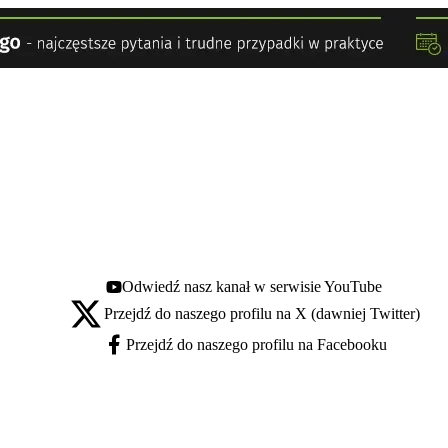
Odwiedź nasz kanał w serwisie YouTube
Youtube - otwiera się w nowej karcie
Przejdź do naszego profilu na X (dawniej Twitter)
X - otwiera się w nowej karcie
Przejdź do naszego profilu na Facebooku
Facebook - otwiera się w nowej karcie