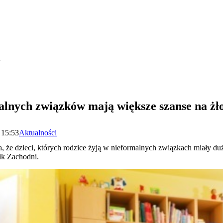
k
malnych związków mają większe szanse na żł
 15:53
Aktualności
 że dzieci, których rodzice żyją w nieformalnych związkach miały du
ik Zachodni.