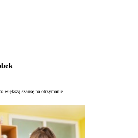
obek
żo większą szansę na otrzymanie