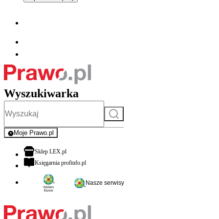
Wyszukiwarka
Szukaj
Moje Prawo.pl
- rejestracja i logowanie do serwisu
otwiera się w nowej karcie
Sklep LEX.pl
otwiera się w nowej karcie
Księgarnia profinfo.pl
Nasze serwisy