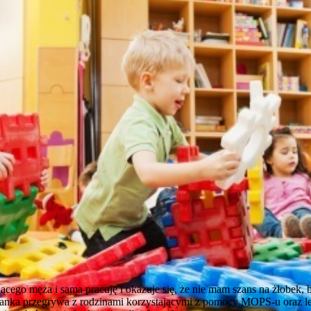
ącego męża i sama pracuję i okazuje się, że nie mam szans na żłobek, 
zanka przegrywa z rodzinami korzystającymi z pomocy MOPS-u oraz l