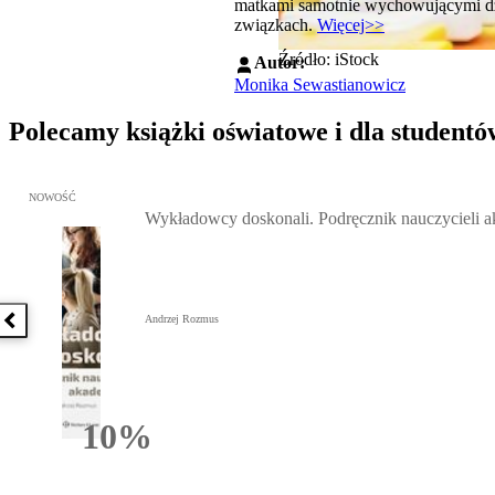
matkami samotnie wychowującymi dzie
związkach.
Więcej>>
Źródło: iStock
Autor:
Monika Sewastianowicz
Polecamy książki oświatowe i dla studentó
Przejdź do: Wykładowcy doskonali. Podręcznik nauczycieli akadem
NOWOŚĆ
Wykładowcy doskonali. Podręcznik nauczycieli 
Andrzej Rozmus
Poprzednia książka
10%
Rabatu