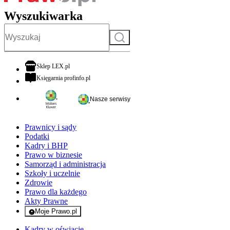
Wyszukiwarka
Szukaj
otwiera się w nowej karcie
Sklep LEX.pl
otwiera się w nowej karcie
Księgarnia profinfo.pl
Nasze serwisy
Prawnicy i sądy
Podatki
Kadry i BHP
Prawo w biznesie
Samorząd i administracja
Szkoły i uczelnie
Zdrowie
Prawo dla każdego
Akty Prawne
Moje Prawo.pl
- rejestracja i logowanie do serwisu
Kadry w oświacie