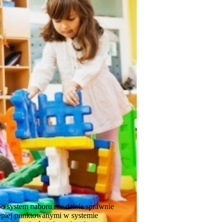
bo system naboru nie działa sprawnie
epiej punktowanymi w systemie