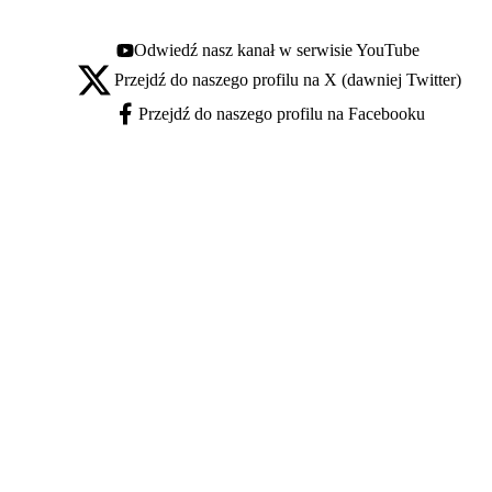
Odwiedź nasz kanał w serwisie YouTube
Youtube - otwiera się w nowej karcie
Przejdź do naszego profilu na X (dawniej Twitter)
X - otwiera się w nowej karcie
Przejdź do naszego profilu na Facebooku
Facebook - otwiera się w nowej karcie