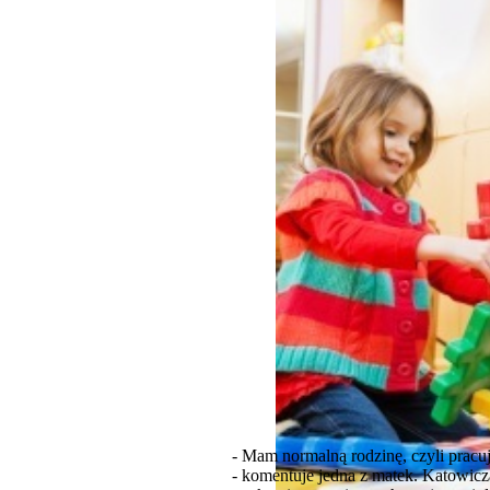
- Mam normalną rodzinę, czyli pracuj
- komentuje jedna z matek. Katowic