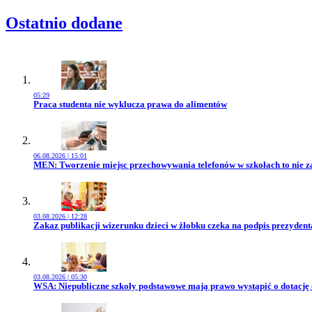
Ostatnio dodane
05:29
Przejdź do artykułu:
Praca studenta nie wyklucza prawa do alimentów
06.08.2026 | 15:01
Przejdź do artykułu:
MEN: Tworzenie miejsc przechowywania telefonów w szkołach to nie z
03.08.2026 | 12:28
Przejdź do artykułu:
Zakaz publikacji wizerunku dzieci w żłobku czeka na podpis prezydent
03.08.2026 | 05:30
Przejdź do artykułu:
WSA: Niepubliczne szkoły podstawowe mają prawo wystąpić o dotację