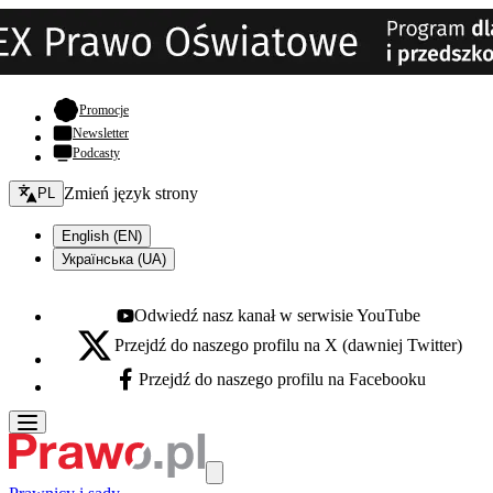
- otwiera się w nowej karcie
Promocje
Newsletter
Podcasty
Zmień język - bieżący:
Zmień język strony
PL
English (EN)
Українська (UA)
Odwiedź nasz kanał w serwisie YouTube
Youtube - otwiera się w nowej karcie
Przejdź do naszego profilu na X (dawniej Twitter)
X - otwiera się w nowej karcie
Przejdź do naszego profilu na Facebooku
Facebook - otwiera się w nowej karcie