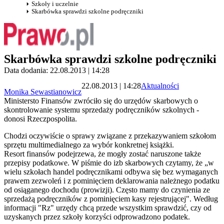
Szkoły i uczelnie
Skarbówka sprawdzi szkolne podręczniki
Skarbówka sprawdzi szkolne podręczniki
Data dodania: 22.08.2013 | 14:28
22.08.2013 | 14:28
Aktualności
Monika Sewastianowicz
Ministersto Finansów zwróciło się do urzędów skarbowych o
skontrolowanie systemu sprzedaży podręczników szkolnych -
donosi Rzeczpospolita.
Chodzi oczywiście o sprawy związane z przekazywaniem szkołom
sprzętu multimedialnego za wybór konkretnej książki.
Resort finansów podejrzewa, że mogły zostać naruszone także
przepisy podatkowe. W piśmie do izb skarbowych czytamy, że „w
wielu szkołach handel podręcznikami odbywa się bez wymaganych
prawem zezwoleń i z pominięciem deklarowania należnego podatku
od osiąganego dochodu (prowizji). Często mamy do czynienia ze
sprzedażą podręczników z pominięciem kasy rejestrującej". Według
informacji "Rz" urzędy chcą przede wszystkim sprawdzić, czy od
uzyskanych przez szkoły korzyści odprowadzono podatek.