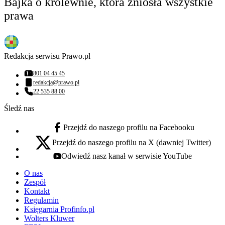
Bajka o królewnie, która zniosła wszystkie
prawa
Redakcja serwisu Prawo.pl
801 04 45 45
Numer telefonu:
redakcja@prawo.pl
Adres email:
22 535 88 00
Numer telefonu:
Śledź nas
Przejdź do naszego profilu na Facebooku
facebook - otwiera się w nowej karcie
Przejdź do naszego profilu na X (dawniej Twitter)
x - otwiera się w nowej karcie
Odwiedź nasz kanał w serwisie YouTube
youtube - otwiera się w nowej karcie
O nas
Zespół
Kontakt
Regulamin
Księgarnia Profinfo.pl
Wolters Kluwer