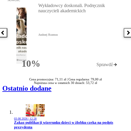
NOWOŚĆ
Wykładowcy doskonali. Podręcznik
nauczycieli akademickich
Poprzednia książka
N
Andrzej Rozmus
10%
Sprawdź
Rabatu
Cena promocyjna: 71,11 zł |
Cena regularna: 79,00 zł
Najniższa cena w ostatnich 30 dniach: 53,72 zł
Ostatnio dodane
03.08.2026 | 12:28
Przejdź do artykułu:
Zakaz publikacji wizerunku dzieci w żłobku czeka na podpis
prezydenta