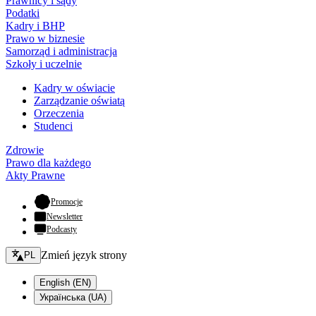
Prawnicy i sądy
Podatki
Kadry i BHP
Prawo w biznesie
Samorząd i administracja
Szkoły i uczelnie
Kadry w oświacie
Zarządzanie oświatą
Orzeczenia
Studenci
Zdrowie
Prawo dla każdego
Akty Prawne
- otwiera się w nowej karcie
Promocje
Newsletter
Podcasty
Zmień język - bieżący:
Zmień język strony
PL
English (EN)
Українська (UA)