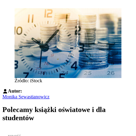
Źródło: iStock
Autor:
Monika Sewastianowicz
Polecamy książki oświatowe i dla
studentów
Przejdź do: Wykładowcy doskonali. Podręcznik nauczycieli akadem