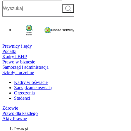
Szukaj
Nasze serwisy
Prawnicy i sądy
Podatki
Kadry i BHP
Prawo w biznesie
Samorząd i administracja
Szkoły i uczelnie
Kadry w oświacie
Zarządzanie oświatą
Orzeczenia
Studenci
Zdrowie
Prawo dla każdego
Akty Prawne
Prawo.pl